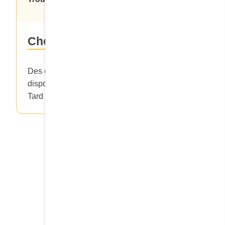
Chez l’un de nos partenaires
Des cartes-cadeaux de 25 $ sont également
disponibles chez Jean Coutu, Walmart, Couche-
Tard ou Familiprix.
La carte-cadeau Cora