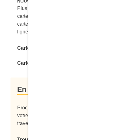
NOUVEAU!
Plus besoin de se déplacer pour acheter la
carte-cadeau Cora! Virtuelle ou physique, la
carte-cadeau Cora est dorénavant disponible en
ligne.
Carte physique
Carte virtuelle
En restaurant
Procurez-vous une carte-cadeau au montant de
votre choix dans plus de 125 restaurants Cora à
travers le Canada.
Trouver le restaurant le plus près