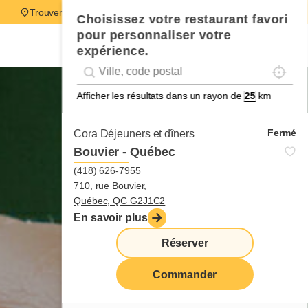
Trouver un restaurant
Choisissez votre restaurant favori
pour personnaliser votre
expérience.
Localise
Geolocation
Géolocalisation
Afficher les résultats dans un rayon de
km
Fermé
Cora Déjeuners et dîners
Bouvier - Québec
(418) 626-7955
710, rue Bouvier,
Québec, QC G2J1C2
En savoir plus
Réserver
Commander