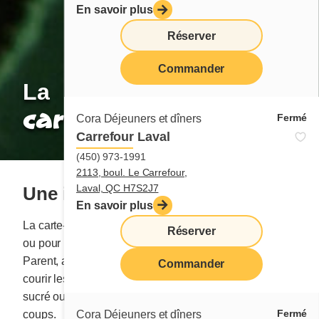
En savoir plus
Réserver
Commander
La
carte-cadeau Cora
Fermé
Cora Déjeuners et dîners
Carrefour Laval
(450) 973-1991
2113, boul. Le Carrefour,
Laval, QC H7S2J7
Une idée-cadeau qui a du goût
En savoir plus
La carte-cadeau Cora peut être utilisée en restaurant
Réserver
ou pour une
commande en ligne
au chezcora.com.
Parent, ami, professeur, gardienne… Plus besoin de
Commander
courir les magasins! Que vos proches aient le bec
sucré ou salé, la carte-cadeau Cora plaît à tous les
Fermé
Cora Déjeuners et dîners
coups.