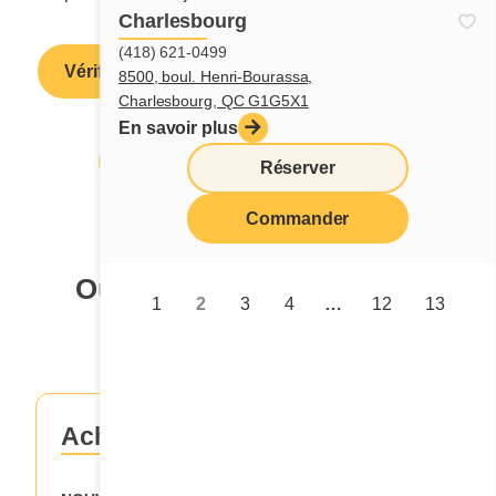
Charlesbourg
(418) 621-0499
Vérifier mon solde
8500, boul. Henri-Bourassa,
Charlesbourg, QC G1G5X1
En savoir plus
Me procurer une carte-cadeau
Réserver
Commander
Où se procurer une carte-
1
2
3
4
…
12
13
cadeau Cora?
Acheter une carte maintenant