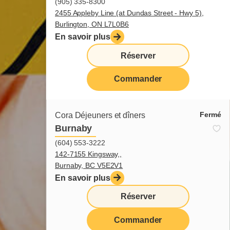
(905) 335-8300
2455 Appleby Line (at Dundas Street - Hwy 5),
Burlington, ON L7L0B6
En savoir plus
Réserver
Commander
Fermé
Cora Déjeuners et dîners
Burnaby
(604) 553-3222
142-7155 Kingsway,,
Burnaby, BC V5E2V1
En savoir plus
Réserver
Commander