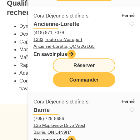
Qualification et compétences
recherchées
Fermé
Cora Déjeuners et dîners
Ancienne-Lorette
Dynamisme
(418) 871-7079
Dextérité manuelle
1333, route de l'Aéroport,
Capacité de charge
Ancienne-Lorette, QC G2G1G5
Maniement sécuritaire des couteaux
En savoir plus
Maîtrise du stress
Rapidité
Réserver
Adaptabilité au changement
Commander
Connaissance des normes de santé et sécurité au
travail
Fermé
Cora Déjeuners et dîners
Barrie
(705) 725-8686
135 Mapleview Drive West,
Barrie, ON L4N9H7
En savoir plus