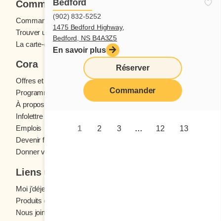
Bedford
Commander
(902) 832-5252
Commande en ligne
1475 Bedford Highway,
Trouver un restaurant
Bedford, NS B4A3Z5
La carte-cadeau Cora
En savoir plus
Cora
Réserver
Offres et concours
Commander
Programme fidélité Cora
À propos des restaurants Cora
Infolettre Cora
Emplois
1
2
3
…
12
13
Devenir franchisé
Donner votre avis
Liens utiles
Moi j'déjeune (Blogue)
Produits d'épicerie
Nous joindre