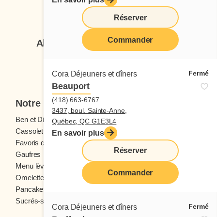
Suivez-nous
Réserver
Commander
Abonnez-vous à notre infolettre
Je veux m'inscrire
Fermé
Cora Déjeuners et dîners
Beauport
(418) 663-6767
Notre menu
3437, boul. Sainte-Anne,
Ben et Dictine
Boissons
Québec, QC G1E3L4
Cassolettes
Crêpes
En savoir plus
Favoris des ados
Fruits frais
Réserver
Gaufres
Menu enfants
Menu lève-tôt
Oeufs
Commander
Omelettes et Crêpomelettes
Pain doré
Pancakes
Sandwichs
Sucrés-salés
Fermé
Cora Déjeuners et dîners