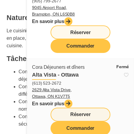
(905) 799-2677
9045 Airport Road,
Brampton, ON L6S0B8
Nature du travail
En savoir plus
Le cuisinier ou la cuisinière est responsable de la mise
Réserver
en place, de l’entretien et du nettoyage de la section
cuisine.
Commander
Tâches principales
Fermé
Cora Déjeuners et dîners
Connaître les procédures de cuisson détaillées des
Alta Vista - Ottawa
déjeuners et des dîners
(613) 523-2672
Connaître la bonne méthode de préparation des
2629 Alta Vista Drive,
différentes recettes
Ottawa, ON K1V7T5
Connaître les présentations des plats selon les
En savoir plus
normes Cora
Réserver
Connaître les équipements et leur utilisation
sécuritaire
Commander