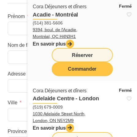
Fermé
Cora Déjeuners et dîners
Acadie - Montréal
Prénom
(514) 381-5606
9394, boul. de l'Acadie,
Montréal, QC H4N3H1
En savoir plus
Nom de famille
Réserver
Commander
Adresse
menu
Fermé
Cora Déjeuners et dîners
Adelaide Centre - London
Ville
(519) 679-0009
1030 Adelaide Street North,
London, ON N5Y2M9
En savoir plus
Province