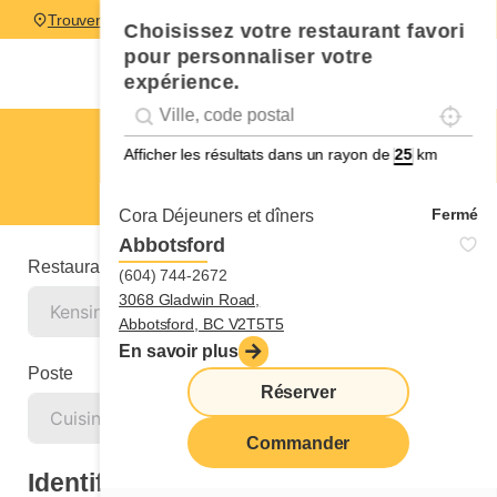
Trouver un restaurant
Choisissez votre restaurant favori
pour personnaliser votre
expérience.
Localise
Geolocation
Géolocalisation
Kensington
Afficher les résultats dans un rayon de
km
Cuisinier ou cuisinière
Fermé
Cora Déjeuners et dîners
Abbotsford
Restaurant
(604) 744-2672
3068 Gladwin Road,
Abbotsford, BC V2T5T5
En savoir plus
Poste
Réserver
Commander
Identification