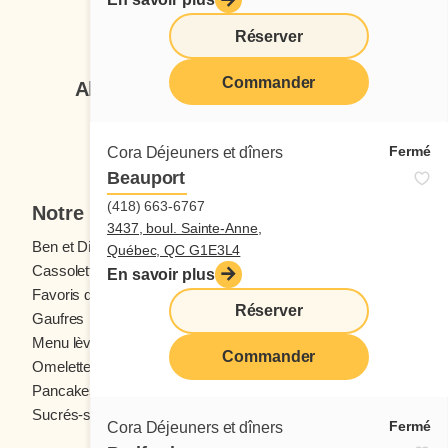
Suivez-nous
Réserver
Commander
Abonnez-vous à notre infolettre
Je veux m'inscrire
Fermé
Cora Déjeuners et dîners
Beauport
(418) 663-6767
Notre menu
3437, boul. Sainte-Anne,
Ben et Dictine
Boissons
Québec, QC G1E3L4
Cassolettes
Crêpes
En savoir plus
Favoris des ados
Fruits frais
Réserver
Gaufres
Menu enfants
Menu lève-tôt
Oeufs
Commander
Omelettes et Crêpomelettes
Pain doré
Pancakes
Sandwichs
Sucrés-salés
Fermé
Cora Déjeuners et dîners