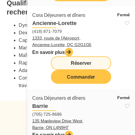
Qualification et compétences
recherchées
Fermé
Cora Déjeuners et dîners
Ancienne-Lorette
Dynamisme
(418) 871-7079
Dextérité manuelle
1333, route de l'Aéroport,
Capacité de charge
Ancienne-Lorette, QC G2G1G5
Maniement sécuritaire des couteaux
En savoir plus
Maîtrise du stress
Rapidité
Réserver
Adaptabilité au changement
Commander
Connaissance des normes de santé et sécurité au
travail
Fermé
Cora Déjeuners et dîners
Barrie
(705) 725-8686
135 Mapleview Drive West,
Barrie, ON L4N9H7
En savoir plus