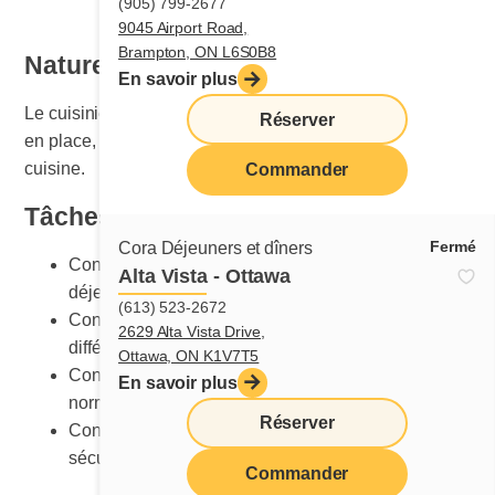
(905) 799-2677
9045 Airport Road,
Brampton, ON L6S0B8
Nature du travail
En savoir plus
Le cuisinier ou la cuisinière est responsable de la mise
Réserver
en place, de l’entretien et du nettoyage de la section
cuisine.
Commander
Tâches principales
Fermé
Cora Déjeuners et dîners
Connaître les procédures de cuisson détaillées des
Alta Vista - Ottawa
déjeuners et des dîners
(613) 523-2672
Connaître la bonne méthode de préparation des
2629 Alta Vista Drive,
différentes recettes
Ottawa, ON K1V7T5
Connaître les présentations des plats selon les
En savoir plus
normes Cora
Réserver
Connaître les équipements et leur utilisation
sécuritaire
Commander