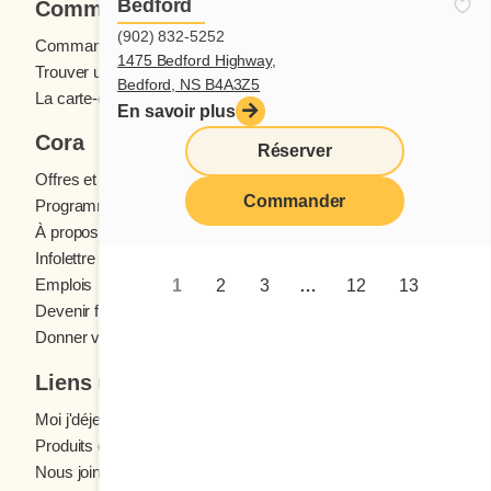
Bedford
Commander
(902) 832-5252
Commande en ligne
1475 Bedford Highway,
Trouver un restaurant
Bedford, NS B4A3Z5
La carte-cadeau Cora
En savoir plus
Cora
Réserver
Offres et concours
Commander
Programme fidélité Cora
À propos des restaurants Cora
Infolettre Cora
Emplois
1
2
3
…
12
13
Devenir franchisé
Donner votre avis
Liens utiles
Moi j'déjeune (Blogue)
Produits d'épicerie
Nous joindre