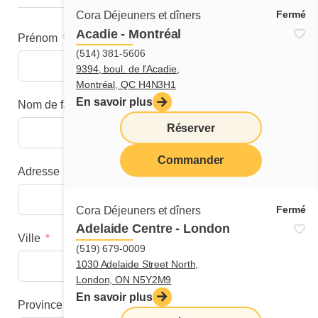
Fermé
Cora Déjeuners et dîners
Acadie - Montréal
Prénom
(514) 381-5606
9394, boul. de l'Acadie,
Montréal, QC H4N3H1
En savoir plus
Nom de famille
Réserver
Commander
Adresse
menu
Fermé
Cora Déjeuners et dîners
Adelaide Centre - London
Ville
(519) 679-0009
1030 Adelaide Street North,
London, ON N5Y2M9
En savoir plus
Province