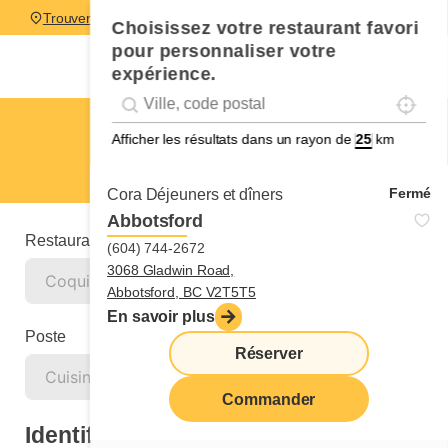
Trouver un restaurant
Choisissez votre restaurant favori
pour personnaliser votre
expérience.
Localise
Geolocation
Géolocalisation
Coquitlam
Afficher les résultats dans un rayon de
km
Cuisinier ou cuisinière
Fermé
Cora Déjeuners et dîners
Abbotsford
Restaurant
(604) 744-2672
3068 Gladwin Road,
Abbotsford, BC V2T5T5
En savoir plus
Poste
Réserver
Commander
Identification