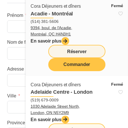
Fermé
Cora Déjeuners et dîners
Acadie - Montréal
Prénom
(514) 381-5606
9394, boul. de l'Acadie,
Montréal, QC H4N3H1
En savoir plus
Nom de famille
Réserver
Commander
Adresse
menu
Fermé
Cora Déjeuners et dîners
Adelaide Centre - London
Ville
(519) 679-0009
1030 Adelaide Street North,
London, ON N5Y2M9
En savoir plus
Province