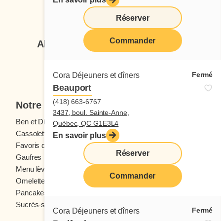
Suivez-nous
Réserver
Commander
Abonnez-vous à notre infolettre
Je veux m'inscrire
Fermé
Cora Déjeuners et dîners
Beauport
(418) 663-6767
Notre menu
3437, boul. Sainte-Anne,
Ben et Dictine
Boissons
Québec, QC G1E3L4
Cassolettes
Crêpes
En savoir plus
Favoris des ados
Fruits frais
Réserver
Gaufres
Menu enfants
Menu lève-tôt
Oeufs
Commander
Omelettes et Crêpomelettes
Pain doré
Pancakes
Sandwichs
Sucrés-salés
Fermé
Cora Déjeuners et dîners