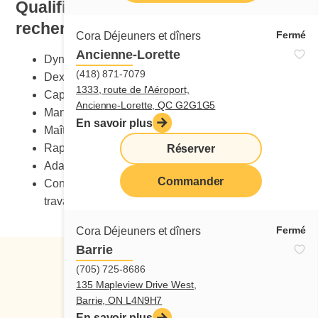
Qualification et compétences
recherchées
Fermé
Cora Déjeuners et dîners
Ancienne-Lorette
Dynamisme
(418) 871-7079
Dextérité manuelle
1333, route de l'Aéroport,
Capacité de charge
Ancienne-Lorette, QC G2G1G5
Maniement sécuritaire des couteaux
En savoir plus
Maîtrise du stress
Rapidité
Réserver
Adaptabilité au changement
Commander
Connaissance des normes de santé et sécurité au
travail
Fermé
Cora Déjeuners et dîners
Barrie
(705) 725-8686
135 Mapleview Drive West,
Barrie, ON L4N9H7
En savoir plus