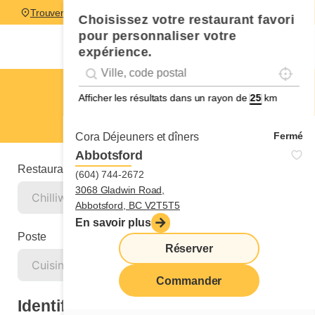
Trouver un restaurant
Choisissez votre restaurant favori
pour personnaliser votre
expérience.
Localise
Geolocation
Géolocalisation
Chilliwack
Afficher les résultats dans un rayon de
km
Cuisinier ou cuisinière
Fermé
Cora Déjeuners et dîners
Abbotsford
Restaurant
(604) 744-2672
3068 Gladwin Road,
Abbotsford, BC V2T5T5
En savoir plus
Poste
Réserver
Commander
Identification