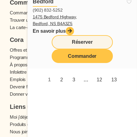
Bedford
Commander
(902) 832-5252
Commande en ligne
1475 Bedford Highway,
Trouver un restaurant
Bedford, NS B4A3Z5
La carte-cadeau Cora
En savoir plus
Cora
Réserver
Offres et concours
Commander
Programme fidélité Cora
À propos des restaurants Cora
Infolettre Cora
Emplois
1
2
3
…
12
13
Devenir franchisé
Donner votre avis
Liens utiles
Moi j'déjeune (Blogue)
Produits d'épicerie
Nous joindre