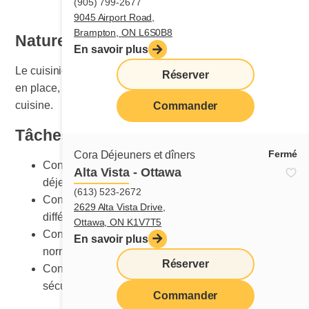
(905) 799-2677
9045 Airport Road,
Brampton, ON L6S0B8
Nature du travail
En savoir plus
Le cuisinier ou la cuisinière est responsable de la mise
Réserver
en place, de l’entretien et du nettoyage de la section
cuisine.
Commander
Tâches principales
Fermé
Cora Déjeuners et dîners
Connaître les procédures de cuisson détaillées des
Alta Vista - Ottawa
déjeuners et des dîners
(613) 523-2672
Connaître la bonne méthode de préparation des
2629 Alta Vista Drive,
différentes recettes
Ottawa, ON K1V7T5
Connaître les présentations des plats selon les
En savoir plus
normes Cora
Réserver
Connaître les équipements et leur utilisation
sécuritaire
Commander