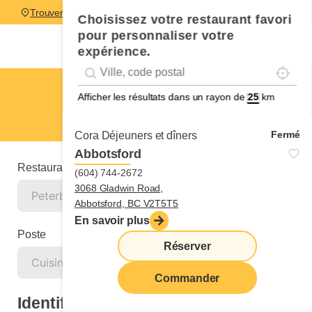
Trouver un restaurant
Choisissez votre restaurant favori
pour personnaliser votre
expérience.
Localise
Geolocation
Géolocalisation
Peterborough
Afficher les résultats dans un rayon de
km
Cuisinier ou cuisinière
Fermé
Cora Déjeuners et dîners
Abbotsford
Restaurant
(604) 744-2672
3068 Gladwin Road,
Abbotsford, BC V2T5T5
En savoir plus
Poste
Réserver
Commander
Identification