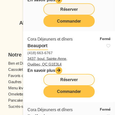
Suivez-nous
Réserver
Commander
Abonnez-vous à notre infolettre
Je veux m'inscrire
Fermé
Cora Déjeuners et dîners
Beauport
(418) 663-6767
Notre menu
3437, boul. Sainte-Anne,
Ben et Dictine
Boissons
Québec, QC G1E3L4
Cassolettes
Crêpes
En savoir plus
Favoris des ados
Fruits frais
Réserver
Gaufres
Menu enfants
Menu lève-tôt
Oeufs
Commander
Omelettes et Crêpomelettes
Pain doré
Pancakes
Sandwichs
Sucrés-salés
Fermé
Cora Déjeuners et dîners