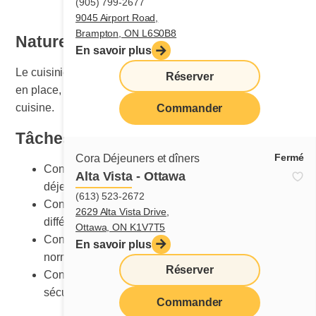
(905) 799-2677
9045 Airport Road,
Brampton, ON L6S0B8
Nature du travail
En savoir plus
Le cuisinier ou la cuisinière est responsable de la mise
Réserver
en place, de l’entretien et du nettoyage de la section
cuisine.
Commander
Tâches principales
Fermé
Cora Déjeuners et dîners
Connaître les procédures de cuisson détaillées des
Alta Vista - Ottawa
déjeuners et des dîners
(613) 523-2672
Connaître la bonne méthode de préparation des
2629 Alta Vista Drive,
différentes recettes
Ottawa, ON K1V7T5
Connaître les présentations des plats selon les
En savoir plus
normes Cora
Réserver
Connaître les équipements et leur utilisation
sécuritaire
Commander