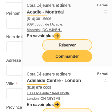
Fermé
Cora Déjeuners et dîners
Acadie - Montréal
Prénom
(514) 381-5606
9394, boul. de l'Acadie,
Montréal, QC H4N3H1
En savoir plus
Nom de famille
Réserver
Commander
Adresse
menu
Fermé
Cora Déjeuners et dîners
Adelaide Centre - London
Ville
(519) 679-0009
1030 Adelaide Street North,
London, ON N5Y2M9
En savoir plus
Province