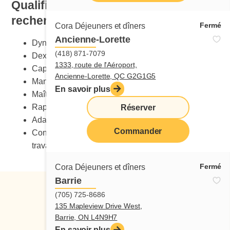
Qualification et compétences
recherchées
Fermé
Cora Déjeuners et dîners
Ancienne-Lorette
Dynamisme
(418) 871-7079
Dextérité manuelle
1333, route de l'Aéroport,
Capacité de charge
Ancienne-Lorette, QC G2G1G5
Maniement sécuritaire des couteaux
En savoir plus
Maîtrise du stress
Rapidité
Réserver
Adaptabilité au changement
Commander
Connaissance des normes de santé et sécurité au
travail
Fermé
Cora Déjeuners et dîners
Barrie
(705) 725-8686
135 Mapleview Drive West,
Barrie, ON L4N9H7
En savoir plus