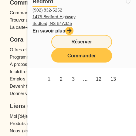
Bedford
Commander
(902) 832-5252
Commande en ligne
1475 Bedford Highway,
Trouver un restaurant
Bedford, NS B4A3Z5
La carte-cadeau Cora
En savoir plus
Cora
Réserver
Offres et concours
Commander
Programme fidélité Cora
À propos des restaurants Cora
Infolettre Cora
Emplois
1
2
3
…
12
13
Devenir franchisé
Donner votre avis
Liens utiles
Moi j'déjeune (Blogue)
Produits d'épicerie
Nous joindre