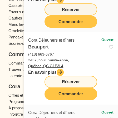
Cassolettes
Crêpes
Réserver
Favoris des ados
Fruits frais
Gaufres
Menu enfants
Commander
Menu lève-tôt
Oeufs
Omelettes et Crêpomelettes
Pain doré
Pancakes
Sandwichs
Ouvert
Cora Déjeuners et dîners
Sucrés-salés
Beauport
Commander
(418) 663-6767
3437, boul. Sainte-Anne,
Commande en ligne
Québec, QC G1E3L4
Trouver un restaurant
En savoir plus
La carte-cadeau Cora
Réserver
Cora
Commander
Offres et concours
Programme fidélité Cora
À propos des restaurants Cora
Ouvert
Cora Déjeuners et dîners
Infolettre Cora