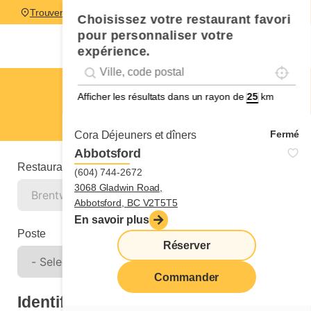
Trouver un restaurant
Choisissez votre restaurant favori
pour personnaliser votre
expérience.
Localise
Geolocation
Géolocalisation
Brentwood
Afficher les résultats dans un rayon de
km
Candidature spontanée
Fermé
Cora Déjeuners et dîners
Abbotsford
Restaurant
(604) 744-2672
3068 Gladwin Road,
Abbotsford, BC V2T5T5
En savoir plus
Poste
Réserver
Commander
Identification