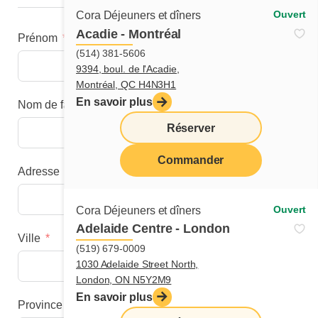
Ouvert
Cora Déjeuners et dîners
Acadie - Montréal
Prénom
(514) 381-5606
9394, boul. de l'Acadie,
Montréal, QC H4N3H1
En savoir plus
Nom de famille
Réserver
Commander
Adresse
menu
Ouvert
Cora Déjeuners et dîners
Adelaide Centre - London
Ville
(519) 679-0009
1030 Adelaide Street North,
London, ON N5Y2M9
En savoir plus
Province