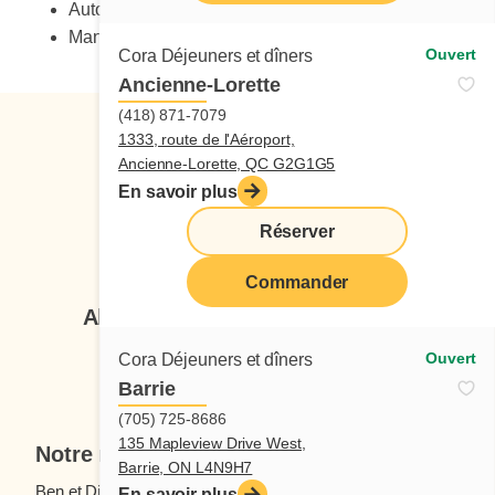
Autonomie
Maniement sécuritaire des couteaux
Ouvert
Cora Déjeuners et dîners
Ancienne-Lorette
(418) 871-7079
1333, route de l'Aéroport,
Ancienne-Lorette, QC G2G1G5
En savoir plus
Réserver
Suivez-nous
Commander
Abonnez-vous à notre infolettre
Ouvert
Cora Déjeuners et dîners
Je veux m'inscrire
Barrie
(705) 725-8686
135 Mapleview Drive West,
Notre menu
Barrie, ON L4N9H7
Ben et Dictine
Boissons
En savoir plus