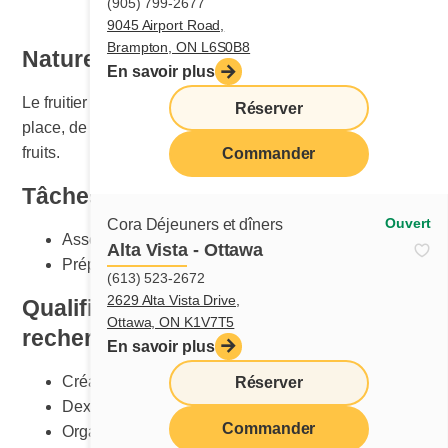
(905) 799-2677
9045 Airport Road,
Brampton, ON L6S0B8
Nature du travail
En savoir plus
Le fruitier ou la fruitière est responsable de la mise en
Réserver
place, de l'entretien et du nettoyage de la section des
fruits.
Commander
Tâches principales
Ouvert
Cora Déjeuners et dîners
Assembler les assiettes selon les standards Cora
Alta Vista - Ottawa
Préparer et créer les montages du comptoir à fruits
(613) 523-2672
2629 Alta Vista Drive,
Qualification et compétences
Ottawa, ON K1V7T5
recherchées
En savoir plus
Créativité
Réserver
Dextérité
Commander
Organisation