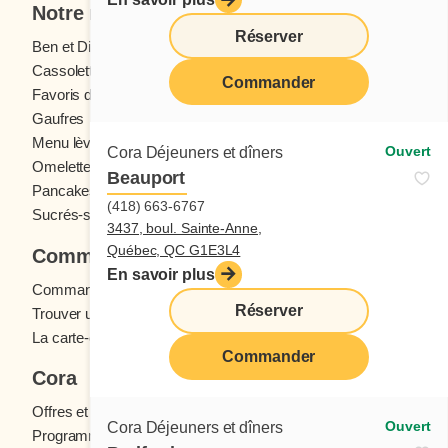
Notre menu
Réserver
Ben et Dictine
Boissons
Cassolettes
Crêpes
Commander
Favoris des ados
Fruits frais
Gaufres
Menu enfants
Menu lève-tôt
Oeufs
Ouvert
Cora Déjeuners et dîners
Omelettes et Crêpomelettes
Pain doré
Beauport
Pancakes
Sandwichs
(418) 663-6767
Sucrés-salés
3437, boul. Sainte-Anne,
Québec, QC G1E3L4
Commander
En savoir plus
Commande en ligne
Réserver
Trouver un restaurant
La carte-cadeau Cora
Commander
Cora
Offres et concours
Ouvert
Cora Déjeuners et dîners
Programme fidélité Cora