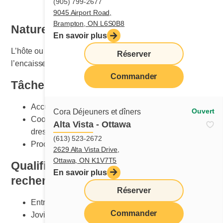
(905) 799-2677
9045 Airport Road,
Brampton, ON L6S0B8
Nature du travail
En savoir plus
L’hôte ou l’hôtesse accueille les clients et veille à
Réserver
l’encaissement de la facture.
Commander
Tâches principales
Accueillir les clients avec gentillesse et politesse
Ouvert
Cora Déjeuners et dîners
Coordonner et participer au nettoyage et au
Alta Vista - Ottawa
dressage des tables
(613) 523-2672
Procéder à l’encaissement des factures
2629 Alta Vista Drive,
Ottawa, ON K1V7T5
Qualification et compétences
En savoir plus
recherchées
Réserver
Entregent
Commander
Jovialité