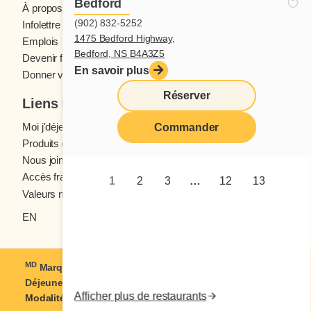
Bedford
À propos des restaurants Cora
(902) 832-5252
Infolettre Cora
1475 Bedford Highway,
Emplois
Bedford, NS B4A3Z5
Devenir franchisé
En savoir plus
Donner votre avis
Réserver
Liens utiles
Moi j'déjeune (Blogue)
Commander
Produits d'épicerie
Nous joindre
Accès franchisés
1
2
3
…
12
13
Valeurs nutritives
EN
MD
Marque déposée de Coramark inc. © 2021-2026
Cora
Déjeuners et dîners
| Tous droits réservés
Afficher plus de restaurants
Modalités d'utilisation
|
Confidentialité