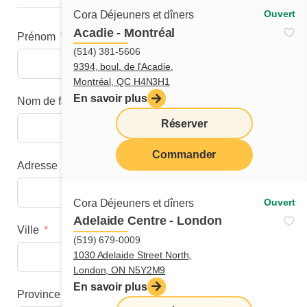
Ouvert
Cora Déjeuners et dîners
Acadie - Montréal
Prénom
(514) 381-5606
9394, boul. de l'Acadie,
Montréal, QC H4N3H1
En savoir plus
Nom de famille
Réserver
Commander
Adresse
menu
Ouvert
Cora Déjeuners et dîners
Adelaide Centre - London
Ville
(519) 679-0009
1030 Adelaide Street North,
London, ON N5Y2M9
En savoir plus
Province