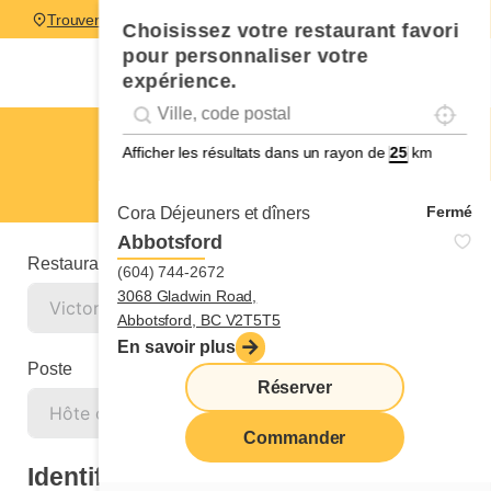
Trouver un restaurant
Choisissez votre restaurant favori
pour personnaliser votre
expérience.
Localise
Geolocation
Géolocalisation
Victoria
Afficher les résultats dans un rayon de
km
Hôte ou hôtesse
Fermé
Cora Déjeuners et dîners
Abbotsford
Restaurant
(604) 744-2672
3068 Gladwin Road,
Abbotsford, BC V2T5T5
En savoir plus
Poste
Réserver
Commander
Identification