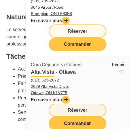
(905) 799-2677
9045 Airport Road,
Brampton, ON L6S0B8
Nature du travail
En savoir plus
Le serveur ou la serveuse fait le service aux tables avec
Réserver
sourire, gentillesse, efficacité et conscience
professionnelle.
Commander
Tâches principales
Fermé
Cora Déjeuners et dîners
Accueillir les clients et clientes
Alta Vista - Ottawa
Présenter le menu
(613) 523-2672
Faire des suggestions et répondre aux questions à
2629 Alta Vista Drive,
propos des aliments et des breuvages
Ottawa, ON K1V7T5
Prendre les commandes et les transmettre au
En savoir plus
personnel en cuisine
Réserver
Servir les plats en s’assurant qu’ils soient
conformes aux standards Cora
Commander