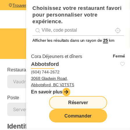
Trouver un restaurant
Choisissez votre restaurant favori
pour personnaliser votre
expérience.
Localise
Geolocation
Géolocalisation
Vaudreuil - Dorion
Afficher les résultats dans un rayon de
km
Serveur ou serveuse
Fermé
Cora Déjeuners et dîners
Abbotsford
Restaurant
(604) 744-2672
3068 Gladwin Road,
Abbotsford, BC V2T5T5
En savoir plus
Poste
Réserver
Commander
Identification