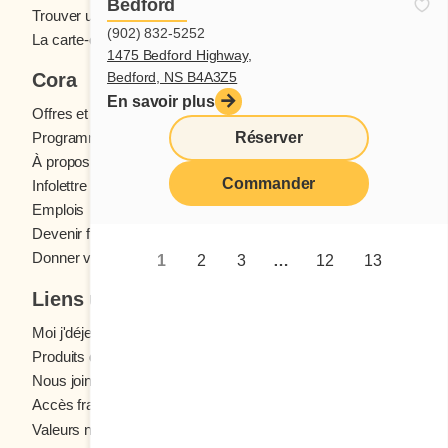
Bedford
Trouver un restaurant
(902) 832-5252
La carte-cadeau Cora
1475 Bedford Highway,
Bedford, NS B4A3Z5
Cora
En savoir plus
Offres et concours
Réserver
Programme fidélité Cora
À propos des restaurants Cora
Commander
Infolettre Cora
Emplois
Devenir franchisé
Donner votre avis
1
2
3
…
12
13
Liens utiles
Moi j'déjeune (Blogue)
Produits d'épicerie
Nous joindre
Accès franchisés
Valeurs nutritives