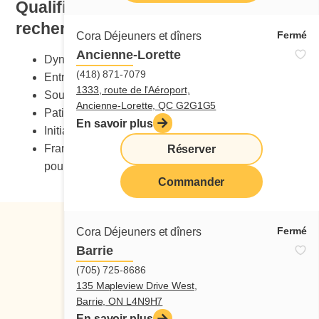
Qualification et compétences
recherchées
Fermé
Cora Déjeuners et dîners
Ancienne-Lorette
Dynamisme
(418) 871-7079
Entregent
1333, route de l'Aéroport,
Sourire
Ancienne-Lorette, QC G2G1G5
Patience
En savoir plus
Initiative et aptitude au travail d’équipe
Français et Anglais conversationnel de restauration
Réserver
pour servir et conseiller les clients.
Commander
Fermé
Cora Déjeuners et dîners
Barrie
(705) 725-8686
135 Mapleview Drive West,
Suivez-nous
Barrie, ON L4N9H7
En savoir plus