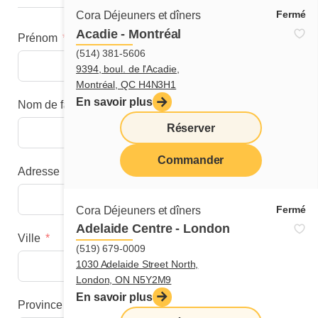
Fermé
Cora Déjeuners et dîners
Acadie - Montréal
Prénom
(514) 381-5606
9394, boul. de l'Acadie,
Montréal, QC H4N3H1
En savoir plus
Nom de famille
Réserver
Commander
Adresse
menu
Fermé
Cora Déjeuners et dîners
Adelaide Centre - London
Ville
(519) 679-0009
1030 Adelaide Street North,
London, ON N5Y2M9
En savoir plus
Province