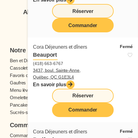
Réserver
Abonnez-vous à notre infolettre
Commander
Je veux m'inscrire
Fermé
Cora Déjeuners et dîners
Notre menu
Beauport
Ben et Dictine
Boissons
(418) 663-6767
Cassolettes
Crêpes
3437, boul. Sainte-Anne,
Favoris des ados
Fruits frais
Québec, QC G1E3L4
Gaufres
Menu enfants
En savoir plus
Menu lève-tôt
Oeufs
Réserver
Omelettes et Crêpomelettes
Pain doré
Pancakes
Sandwichs
Commander
Sucrés-salés
Commander
Fermé
Cora Déjeuners et dîners
Commande en ligne