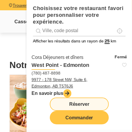
Trouver un restaurant
Choisissez votre restaurant favori
pour personnaliser votre
expérience.
Cassolettes
Sucrés-salés
Pancakes
Pain dor
Localise
Geolocation
Géolocalisation
Afficher les résultats dans un rayon de
km
Fermé
Cora Déjeuners et dîners
Notre menu
West Point - Edmonton
(780) 487-8898
9977 - 178 Street NW, Suite 6,
Edmonton, AB T5T6J6
En savoir plus
Réserver
Commander