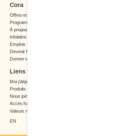
Cora
Offres et concours
Programme fidélité Cora
À propos des restaurants Cora
Infolettre Cora
Emplois
Devenir franchisé
Donner votre avis
Liens utiles
Moi j'déjeune (Blogue)
Produits d'épicerie
Nous joindre
Accès franchisés
Valeurs nutritives
EN