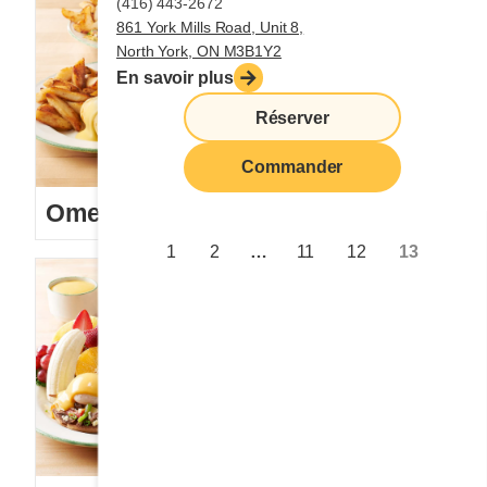
(416) 443-2672
861 York Mills Road, Unit 8,
North York, ON M3B1Y2
En savoir plus
Réserver
Commander
Omelettes et Crêpomelettes
1
2
…
11
12
13