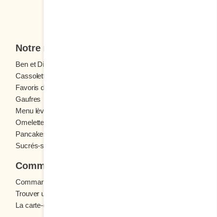
Je veux m'inscrire
Notre menu
Ben et Dictine
Boissons
Cassolettes
Crêpes
Favoris des ados
Fruits frais
Gaufres
Menu enfants
Menu lève-tôt
Oeufs
Omelettes et Crêpomelettes
Pain doré
Pancakes
Sandwichs
Sucrés-salés
Commander
Commande en ligne
Trouver un restaurant
La carte-cadeau Cora