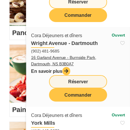
Réserver
Commander
Pancakes
Ouvert
Cora Déjeuners et dîners
Wright Avenue - Dartmouth
(902) 481-9685
16 Garland Avenue - Burnside Park,
Dartmouth, NS B3B0A7
En savoir plus
Réserver
Commander
Pain doré
Ouvert
Cora Déjeuners et dîners
York Mills