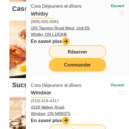
Ouvert
Cora Déjeuners et dîners
Cassolettes
Whitby
(905) 655-5061
150 Taunton Road West, Unit E6,
Whitby, ON L1R3H8
En savoir plus
Réserver
Commander
menu
Sucrés-salés
Ouvert
Cora Déjeuners et dîners
Windsor
(519) 419-4317
4328 Walker Road,
Windsor, ON N8W3T5
En savoir plus