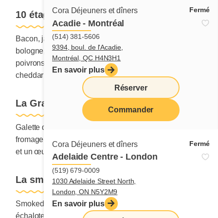
Fermé
Cora Déjeuners et dîners
10 étages
Acadie - Montréal
(514) 381-5606
Bacon, jambon, saucisses, saucisses fumées,
9394, boul. de l'Acadie,
bologne, épinards, échalotes, tomates, oignons,
Montréal, QC H4N3H1
poivrons, champignons, pommes de terre, fromage
En savoir plus
cheddar gratiné et un œuf.
Réserver
La Grande bouffe
Commander
menu
Galette de bœuf, tomates, laitue, oignons rouges,
fromage en tranches, sauce à burger, pommes de terre
Fermé
Cora Déjeuners et dîners
et un œuf.
Adelaide Centre - London
(519) 679-0009
La smoked meat de Montréal
1030 Adelaide Street North,
London, ON N5Y2M9
Smoked meat de Montréal, fromage en grains,
En savoir plus
échalotes, sauce hollandaise, pommes de terre et un