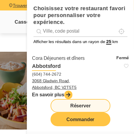
Trouver un restaurant
Choisissez votre restaurant favori
pour personnaliser votre
expérience.
Cassolettes
Sucrés-salés
Pancakes
Pain dor
Localise
Geolocation
Géolocalisation
Afficher les résultats dans un rayon de
km
Fermé
Cora Déjeuners et dîners
Abbotsford
(604) 744-2672
3068 Gladwin Road,
cassolettes
Abbotsford, BC V2T5T5
En savoir plus
Réserver
Commander