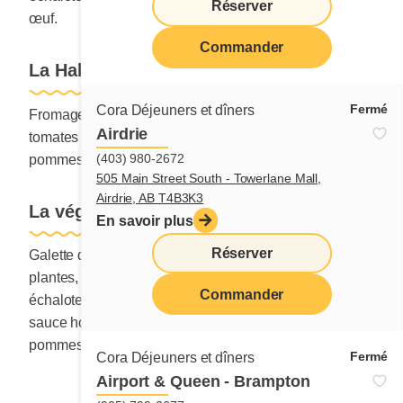
Réserver
œuf.
Commander
La Halloumi et chorizo
Fermé
Cora Déjeuners et dîners
Fromage Halloumi, chorizo, épinards, olives noires,
Airdrie
tomates séchées, échalotes, sauce hollandaise,
(403) 980-2672
pommes de terre et un œuf.
505 Main Street South - Towerlane Mall,
Airdrie, AB T4B3K3
La végé
En savoir plus
Réserver
Galette de végé-saucisse à déjeuner à base de
plantes, poivrons, brocoli, chou-fleur, carottes,
Commander
échalotes, champignons, oignons, sauce barbecue,
sauce hollandaise fromagée et légèrement épicée,
pommes de terre et un œuf.
Fermé
Cora Déjeuners et dîners
Airport & Queen - Brampton