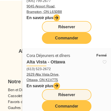
(905) 799-2677
9045 Airport Road,
Brampton, ON L6S0B8
En savoir plus
Réserver
Suivez-nous
Commander
Abonnez-vous à notre infolettre
Fermé
Cora Déjeuners et dîners
Alta Vista - Ottawa
Je veux m'inscrire
(613) 523-2672
2629 Alta Vista Drive,
Ottawa, ON K1V7T5
Notre menu
En savoir plus
Ben et Dictine
Boissons
Réserver
Cassolettes
Crêpes
Favoris des ados
Fruits frais
Commander
Gaufres
Menu enfants