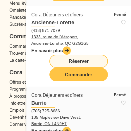
Menu lève-tôt
Oeufs
Omelettes et Crêpomelettes
Pain doré
Fermé
Cora Déjeuners et dîners
Pancakes
Sandwichs
Ancienne-Lorette
Sucrés-salés
(418) 871-7079
Commander
1333, route de l'Aéroport,
Ancienne-Lorette, QC G2G1G5
Commande en ligne
En savoir plus
Trouver un restaurant
La carte-cadeau Cora
Réserver
Cora
Commander
Offres et concours
Programme fidélité Cora
Fermé
Cora Déjeuners et dîners
À propos des restaurants Cora
Barrie
Infolettre Cora
Emplois
(705) 725-8686
Devenir franchisé
135 Mapleview Drive West,
Barrie, ON L4N9H7
Donner votre avis
En savoir plus