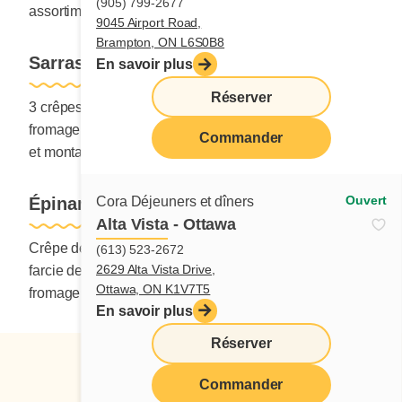
(905) 799-2677
assortiment de fruits frais.
9045 Airport Road,
Brampton, ON L6S0B8
Sarrasin Surprise
En savoir plus
Réserver
3 crêpes de sarrasin-sorgho farcies de saucisses et de
fromage cheddar. Servi avec pommes de terre au choix
Commander
et montage de fruits frais.
Ouvert
Cora Déjeuners et dîners
Épinards et cheddar
Alta Vista - Ottawa
Crêpe de farine blanche, sarrasin-sorgho et épinards,
(613) 523-2672
2629 Alta Vista Drive,
farcie de fromage cheddar. Servi avec une pointe de
Ottawa, ON K1V7T5
fromage cheddar.
En savoir plus
Réserver
Commander