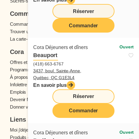
Sucrés-salés
Réserver
Commander
Commande en ligne
Commander
Trouver un restaurant
La carte-cadeau Cora
Ouvert
Cora Déjeuners et dîners
Cora
Beauport
Offres et concours
(418) 663-6767
Programme fidélité Cora
3437, boul. Sainte-Anne,
À propos des restaurants Cora
Québec, QC G1E3L4
Infolettre Cora
En savoir plus
Emplois
Réserver
Devenir franchisé
Donner votre avis
Commander
Liens utiles
Moi j'déjeune (Blogue)
Ouvert
Cora Déjeuners et dîners
Produits d'épicerie