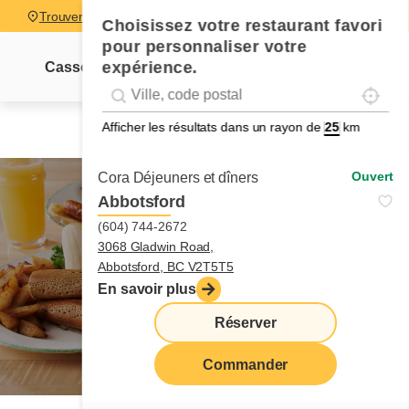
Trouver un restaurant
Choisissez votre restaurant favori
pour personnaliser votre
expérience.
Cassolettes
Sucrés-salés
Pancakes
Pain dor
Localise
Geolocation
Géolocalisation
Afficher les résultats dans un rayon de
km
Ouvert
Cora Déjeuners et dîners
Abbotsford
(604) 744-2672
3068 Gladwin Road,
crêpes
Abbotsford, BC V2T5T5
En savoir plus
Réserver
Commander