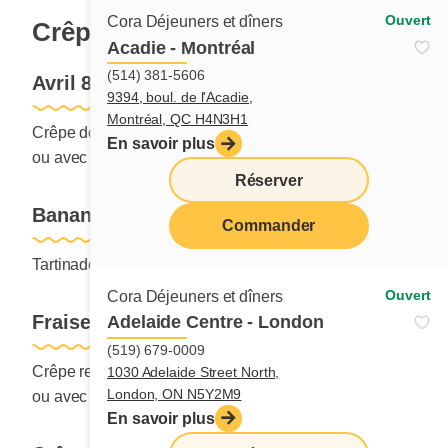
Ouvert
Cora Déjeuners et dîners
Crêpes aux fruits
Acadie - Montréal
(514) 381-5606
Avril 89
9394, boul. de l'Acadie,
Montréal, QC H4N3H1
Crêpe débordante de fruits frais avec crème pâtissière
En savoir plus
ou avec tartinade cacao-noisettes.
Réserver
Bananes-choco
Commander
menu
Tartinade cacao-noisettes et bananes.
Ouvert
Cora Déjeuners et dîners
Fraises savoureuses
Adelaide Centre - London
(519) 679-0009
Crêpe remplie de fraises servie avec crème pâtissière
1030 Adelaide Street North,
London, ON N5Y2M9
ou avec tartinade choco-noisettes.
En savoir plus