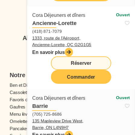
Ouvert
Cora Déjeuners et dîners
Suivez-nous
Ancienne-Lorette
(418) 871-7079
Abonnez-vous à notre infolettre
1333, route de l'Aéroport,
Ancienne-Lorette, QC G2G1G5
En savoir plus
Je veux m'inscrire
Réserver
Notre menu
Commander
Ben et Dictine
Boissons
Cassolettes
Crêpes
Ouvert
Cora Déjeuners et dîners
Favoris des ados
Fruits frais
Barrie
Gaufres
Menu enfants
Menu lève-tôt
Oeufs
(705) 725-8686
135 Mapleview Drive West,
Omelettes et Crêpomelettes
Pain doré
Barrie, ON L4N9H7
Pancakes
Sandwichs
En savoir plus