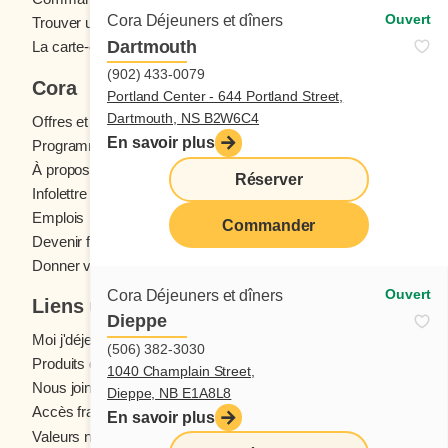
Ouvert
Cora Déjeuners et dîners
Trouver un restaurant
Dartmouth
La carte-cadeau Cora
(902) 433-0079
Cora
Portland Center - 644 Portland Street,
Dartmouth, NS B2W6C4
Offres et concours
En savoir plus
Programme fidélité Cora
À propos des restaurants Cora
Réserver
Infolettre Cora
Emplois
Commander
Devenir franchisé
Donner votre avis
Ouvert
Cora Déjeuners et dîners
Liens utiles
Dieppe
Moi j'déjeune (Blogue)
(506) 382-3030
Produits d'épicerie
1040 Champlain Street,
Nous joindre
Dieppe, NB E1A8L8
Accès franchisés
En savoir plus
Valeurs nutritives