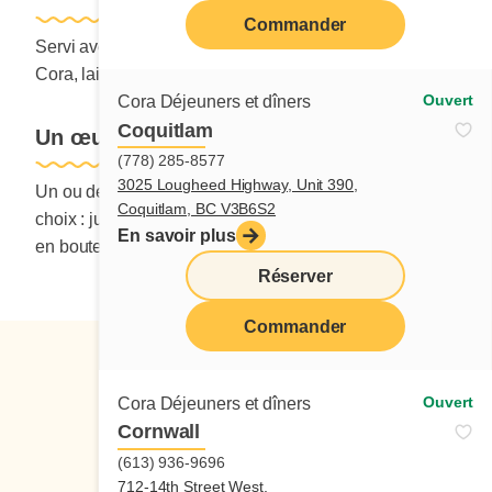
Commander
Servi avec fruits et une boisson au choix : jus d’orange
Cora, lait, lait au chocolat, ou jus en bouteille.
Ouvert
Cora Déjeuners et dîners
Coquitlam
Un œuf, 2 œufs avec pancake
(778) 285-8577
3025 Lougheed Highway, Unit 390,
Un ou deux œufs… Accompagné d'une boisson au
Coquitlam, BC V3B6S2
choix : jus d’orange Cora, lait, lait au chocolat ou jus
En savoir plus
en bouteille.
Réserver
Commander
Ouvert
Cora Déjeuners et dîners
Cornwall
(613) 936-9696
Suivez-nous
712-14th Street West,