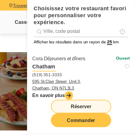
Trouver un restaurant
Choisissez votre restaurant favori
pour personnaliser votre
expérience.
Cassolettes
Sucrés-salés
Pancakes
Pain dor
Localise
Geolocation
Géolocalisation
Afficher les résultats dans un rayon de
km
Ouvert
Cora Déjeuners et dîners
Chatham
(519) 351-3333
595 St.Clair Street, Unit 3,
enfants
menu
Chatham, ON N7L3L3
En savoir plus
Réserver
Commander