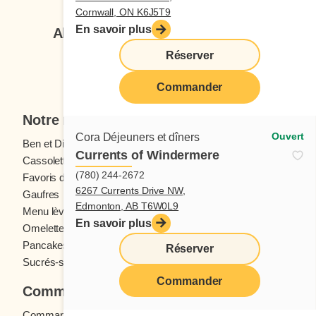
Cornwall, ON K6J5T9
En savoir plus
Abonnez-vous à notre infolettre
Réserver
Je veux m'inscrire
Commander
Notre menu
Ouvert
Cora Déjeuners et dîners
Ben et Dictine
Boissons
Currents of Windermere
Cassolettes
Crêpes
(780) 244-2672
Favoris des ados
Fruits frais
6267 Currents Drive NW,
Gaufres
Menu enfants
Edmonton, AB T6W0L9
Menu lève-tôt
Oeufs
En savoir plus
Omelettes et Crêpomelettes
Pain doré
Pancakes
Sandwichs
Réserver
Sucrés-salés
Commander
Commander
Commande en ligne