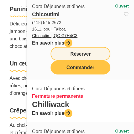
Ouvert
Cora Déjeuners et dîners
Panini de Nicky
Chicoutimi
(418) 545-2672
Délicieuse crêpe roulée et grillée, farcie d’un œuf, de
1611, boul. Talbot,
jambon ou bacon et de fromage. Servi avec fruits et
Chicoutimi, QC G7H4C3
une boisson au choix : jus d’orange Cora, lait, lait au
En savoir plus
chocolat ou jus en bouteille.
Réserver
Un œuf, deux oeufs
Commander
menu
Avec choix de bacon, saucisse ou jambon. Servi avec
rôties, pommes de terre et une boisson au choix : jus
Cora Déjeuners et dîners
d’orange Cora, lait, lait au chocolat ou jus en bouteille.
Fermeture permanente
Chilliwack
Crêpes
En savoir plus
Au choix : bananes et tartinade cacao-noisettes, fruits
Ouvert
Cora Déjeuners et dîners
et crème pâtissière, ou fraises et tartinade cacao-