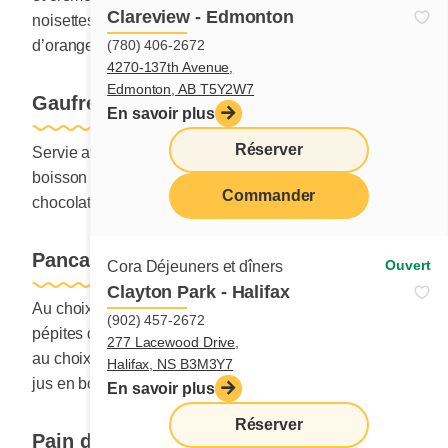
Clareview - Edmonton
noisettes. Servi avec une boisson au choix : jus
d’orange Cora, lait, lait au chocolat ou jus en bouteille.
(780) 406-2672
4270-137th Avenue,
Edmonton, AB T5Y2W7
Gaufre
En savoir plus
Réserver
Servie avec fruits, crème anglaise à la Cora et une
boisson au choix : jus d’orange Cora, lait, lait au
Commander
chocolat ou jus ou en bouteille.
Pancakes
Ouvert
Cora Déjeuners et dîners
Clayton Park - Halifax
Au choix: pancakes natures, aux bleuets ou aux
(902) 457-2672
pépites de chocolat. Servies avec fruits et une boisson
277 Lacewood Drive,
au choix : jus d’orange Cora, lait, lait au chocolat, ou
Halifax, NS B3M3Y7
jus en bouteille.
En savoir plus
Réserver
Pain doré