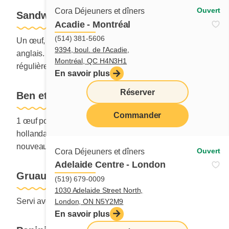
Ouvert
Cora Déjeuners et dîners
Sandwich du matin
Acadie - Montréal
(514) 381-5606
Un œuf, choix de bacon ou jambon, fromage et muffin
9394, boul. de l'Acadie,
anglais. Servi avec choix de pommes de terre
Montréal, QC H4N3H1
régulières ou le nouveau duo sucré-salé.
En savoir plus
Réserver
Ben et Dictine jambon
Commander
1 œuf poché sur muffin anglais, avec jambon et sauce
menu
hollandaise. Servi avec choix de pommes de terre
nouveau duo sucré-salé.
Ouvert
Cora Déjeuners et dîners
Adelaide Centre - London
Gruau de tous les jours
(519) 679-0009
1030 Adelaide Street North,
Servi avec cassonade, crème ou boisson de soya.
London, ON N5Y2M9
En savoir plus