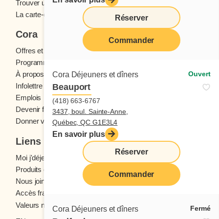
Trouver un restaurant
La carte-cadeau Cora
Réserver
Cora
Commander
Offres et concours
Programme fidélité Cora
Ouvert
À propos des restaurants Cora
Cora Déjeuners et dîners
Infolettre Cora
Beauport
Emplois
(418) 663-6767
Devenir franchisé
3437, boul. Sainte-Anne,
Donner votre avis
Québec, QC G1E3L4
En savoir plus
Liens utiles
Réserver
Moi j'déjeune (Blogue)
Produits d'épicerie
Commander
Nous joindre
Accès franchisés
Valeurs nutritives
Fermé
Cora Déjeuners et dîners