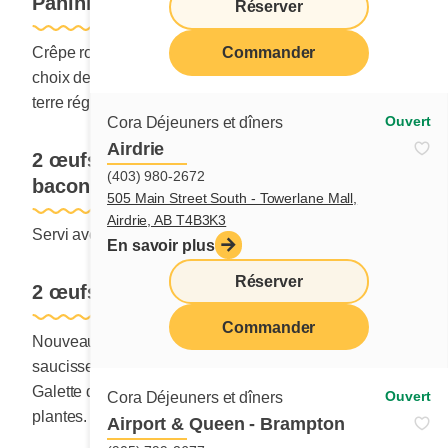
Panini-crêpe du matin
Réserver
Crêpe roulée garnie de 2 œufs, fromage cheddar et
Commander
choix de jambon ou bacon. Servi avec pommes de
terre régulières ou Duo sucré-salé.
Ouvert
Cora Déjeuners et dîners
Airdrie
2 œufs, 2 pancakes aux bleuets et
(403) 980-2672
bacon
505 Main Street South - Towerlane Mall,
Airdrie, AB T4B3K3
Servi avec rôties.
En savoir plus
Réserver
2 œufs avec un choix de viande
Commander
Nouveau jambon effiloché, bacon, jambon, bologne,
saucisses ou saucisses de dinde.
Galette de végé-saucisse à déjeuner à base de
Ouvert
Cora Déjeuners et dîners
plantes.
Airport & Queen - Brampton