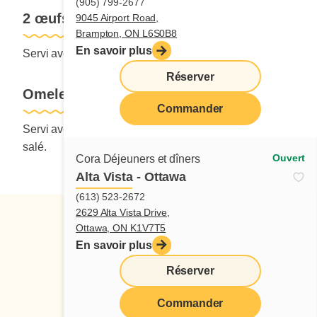
(905) 799-2677
2 œufs avec fruits frais
9045 Airport Road,
Brampton, ON L6S0B8
En savoir plus
Servi avec rôties.
Réserver
Omelette lève-tôt
Commander
Servi avec pommes de terre régulière ou Duo sucré-
salé.
Ouvert
Cora Déjeuners et dîners
Alta Vista - Ottawa
(613) 523-2672
2629 Alta Vista Drive,
Ottawa, ON K1V7T5
En savoir plus
Réserver
Suivez-nous
Commander