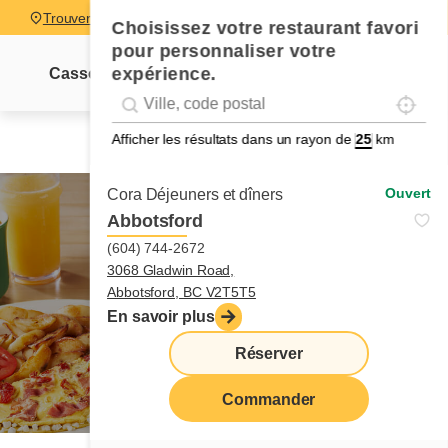
Trouver un restaurant
Choisissez votre restaurant favori
pour personnaliser votre
expérience.
Cassolettes
Sucrés-salés
Pancakes
Pain dor
Localise
Geolocation
Géolocalisation
Afficher les résultats dans un rayon de
km
Ouvert
Cora Déjeuners et dîners
Abbotsford
(604) 744-2672
3068 Gladwin Road,
lève-tôt
menu
Abbotsford, BC V2T5T5
En savoir plus
Réserver
Commander