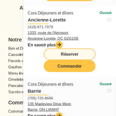
Abonnez-vous à notre infolettre
Ouvert
Cora Déjeuners et dîners
Ancienne-Lorette
Je veux m'inscrire
(418) 871-7079
1333, route de l'Aéroport,
Ancienne-Lorette, QC G2G1G5
Notre menu
En savoir plus
Ben et Dictine
Boissons
Réserver
Cassolettes
Crêpes
Favoris des ados
Fruits frais
Commander
Gaufres
Menu enfants
Menu lève-tôt
Oeufs
Omelettes et Crêpomelettes
Pain doré
Ouvert
Cora Déjeuners et dîners
Pancakes
Sandwichs
Barrie
Sucrés-salés
(705) 725-8686
Commander
135 Mapleview Drive West,
Barrie, ON L4N9H7
Commande en ligne
En savoir plus