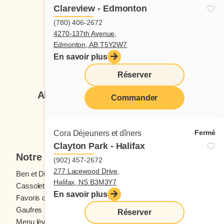
Clareview - Edmonton
(780) 406-2672
4270-137th Avenue,
Edmonton, AB T5Y2W7
En savoir plus
Suivez-nous
Réserver
Abonnez-vous à notre infolettre
Commander
Je veux m'inscrire
Fermé
Cora Déjeuners et dîners
Clayton Park - Halifax
Notre menu
(902) 457-2672
277 Lacewood Drive,
Ben et Dictine
Boissons
Halifax, NS B3M3Y7
Cassolettes
Crêpes
En savoir plus
Favoris des ados
Fruits frais
Gaufres
Menu enfants
Réserver
Menu lève-tôt
Oeufs