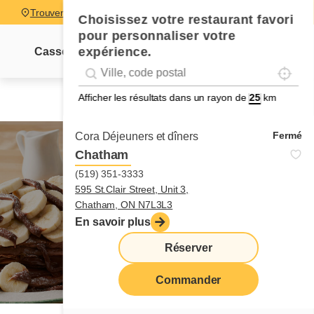
Trouver un restaurant
Choisissez votre restaurant favori
pour personnaliser votre
expérience.
Cassolettes
Sucrés-salés
Pancakes
Pain dor
Localise
Geolocation
Géolocalisation
Afficher les résultats dans un rayon de
km
Fermé
Cora Déjeuners et dîners
Chatham
(519) 351-3333
595 St.Clair Street, Unit 3,
pancakes
Chatham, ON N7L3L3
En savoir plus
Réserver
Commander