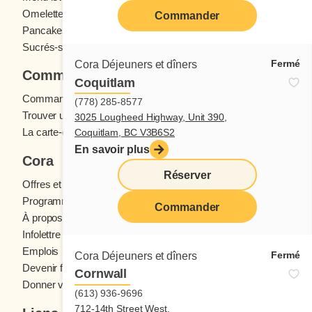
Omelettes et Crêpomelettes
Pain doré
Commander
Pancakes
Sandwichs
Sucrés-salés
Fermé
Cora Déjeuners et dîners
Commander
Coquitlam
Commande en ligne
(778) 285-8577
Trouver un restaurant
3025 Lougheed Highway, Unit 390,
La carte-cadeau Cora
Coquitlam, BC V3B6S2
En savoir plus
Cora
Réserver
Offres et concours
Programme fidélité Cora
Commander
À propos des restaurants Cora
Infolettre Cora
Emplois
Fermé
Cora Déjeuners et dîners
Devenir franchisé
Cornwall
Donner votre avis
(613) 936-9696
712-14th Street West,