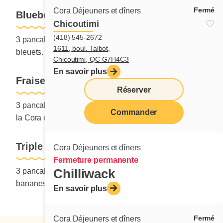
Fermé
Cora Déjeuners et dîners
Blueberry fields
Chicoutimi
(418) 545-2672
3 pancakes aux bleuets, crème anglaise à la Cora et
1611, boul. Talbot,
bleuets.
Chicoutimi, QC G7H4C3
En savoir plus
Fraises bananes
Réserver
3 pancakes nature, fraises, bananes, crème anglaise à
Commander
la Cora et sauce aux fraises.
menu
Triple chocolat
Cora Déjeuners et dîners
Fermeture permanente
Chilliwack
3 pancakes au cacao et aux pépites de chocolat,
bananes et coulis de crème pâtissière cacao-noisettes.
En savoir plus
Fermé
Cora Déjeuners et dîners