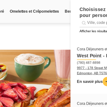
Choisissez 
oré
Omelettes et Crêpomelettes
Ben et Dictine
Oeufs
pour person
Geolocation
Géolocalisation
Afficher les résul
Cora Déjeuners et
West Point -
(780) 487-8898
9977 - 178 Street N
Edmonton, AB T5T
En savoir plus
Cora Déjeuners et