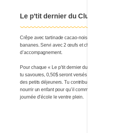
Le p'tit dernier du Club
Crêpe avec tartinade cacao-noisettes et
bananes. Servi avec 2 œufs et choix
d’accompagnement.
Pour chaque « Le p’tit dernier du Club » que
tu savoures, 0,50$ seront versés au Club
des petits déjeuners. Tu contribues ainsi à
nourrir un enfant pour qu’il commence sa
journée d’école le ventre plein.