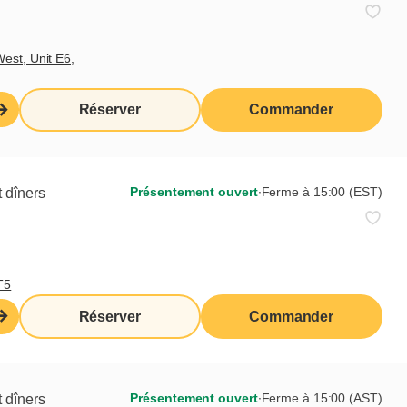
sucrés-salés
est, Unit E6,
Réserver
Commander
Présentement ouvert
∙
Ferme à 15:00 (EST)
 dîners
T5
Réserver
Commander
Le tout inclus pour Paul
Demi-gaufre avec crème pâtissière et
Présentement ouvert
∙
Ferme à 15:00 (AST)
 dîners