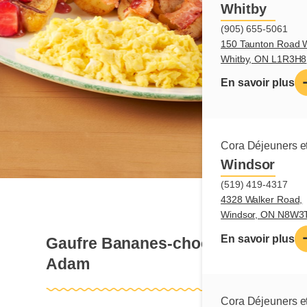
Whitby
(905) 655-5061
150 Taunton Road W
Whitby, ON L1R3H8
En savoir plus
Cora Déjeuners et
Windsor
(519) 419-4317
4328 Walker Road,
Windsor, ON N8W3
En savoir plus
Gaufre Bananes-choco pour
Adam
Cora Déjeuners et