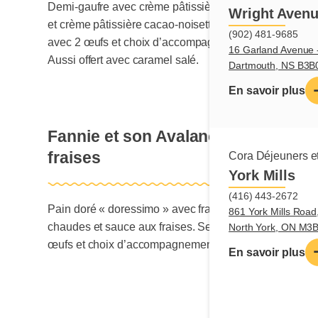
Demi-gaufre avec crème pâtissière, bananes
Wright Avenu
et crème pâtissière cacao-noisettes. Servi
(902) 481-9685
avec 2 œufs et choix d’accompagnement.
16 Garland Avenue -
Aussi offert avec caramel salé.
Dartmouth, NS B3B
En savoir plus
Fannie et son Avalanche de
fraises
Cora Déjeuners et
York Mills
(416) 443-2672
Pain doré « doressimo » avec fraises
861 York Mills Road,
chaudes et sauce aux fraises. Servi avec 2
North York, ON M3
œufs et choix d’accompagnement.
En savoir plus