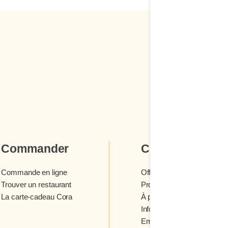
Commander
Cora
Commande en ligne
Offres et concours
Trouver un restaurant
Programme fidélité Cora
La carte-cadeau Cora
À propos des restaurants 
Infolettre Cora
Emplois