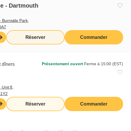
assortiment de fruits frais. Servi avec 2 œufs
e - Dartmouth
et choix d’accompagnement.
 Burnside Park,
0A7
Réserver
Commander
Justin friand de biscuits à la
guimauve
Présentement ouvert
∙
Ferme à 15:00 (EST)
 dîners
Demi-gaufre avec bananes, fraises, bleuets
 Unit 8,
et biscuits à la guimauve enrobés de
B1Y2
chocolat, coulis chaud de crème pâtissière
Réserver
Commander
cacao-noisettes et amandes. Servi avec 2
œufs et choix d’accompagnement.