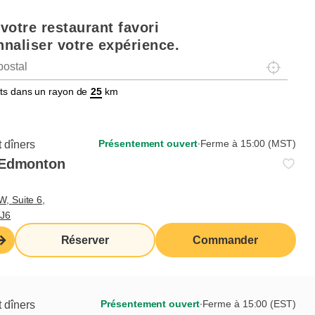
votre restaurant favori
Gaufres
Sandwichs
Favoris des ados
Crêpes
naliser votre expérience.
Localisez-
tats dans un rayon de
km
Présentement ouvert
∙
Ferme à 15:00 (MST)
 dîners
 Edmonton
W, Suite 6,
6J6
Réserver
Commander
Présentement ouvert
∙
Ferme à 15:00 (EST)
 dîners