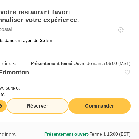
votre restaurant favori
naliser votre expérience.
Localisez-
tats dans un rayon de
km
Présentement fermé
∙
Ouvre demain à 06:00 (MST)
 dîners
 Edmonton
W, Suite 6,
6J6
Réserver
Commander
Présentement ouvert
∙
Ferme à 15:00 (EST)
 dîners