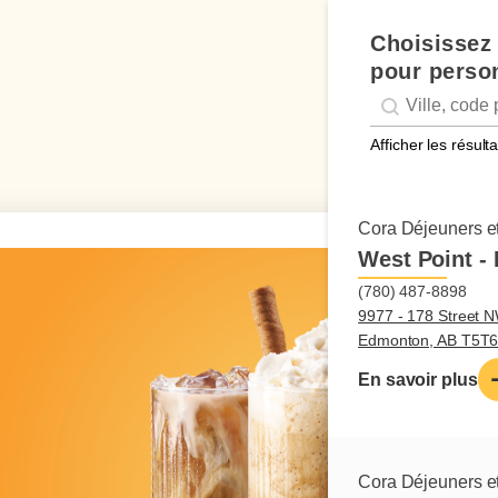
Choisissez 
pour person
Geolocation
Géolocalisation
Afficher les résul
Cora Déjeuners et
West Point -
(780) 487-8898
9977 - 178 Street N
Edmonton, AB T5T
En savoir plus
Cora Déjeuners et