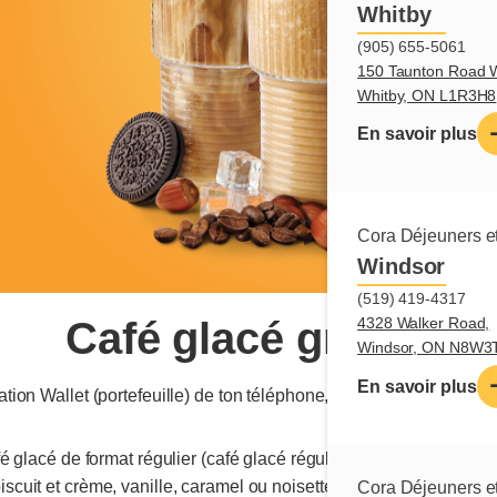
Whitby
(905) 655-5061
150 Taunton Road W
Whitby, ON L1R3H8
En savoir plus
Cora Déjeuners et
Windsor
(519) 419-4317
4328 Walker Road,
Café glacé gratuit
Windsor, ON N8W3
En savoir plus
ation Wallet (portefeuille) de ton téléphone, ou télécharge-le pour
fé glacé de format régulier (café glacé régulier, mokaccino glac
scuit et crème, vanille, caramel ou noisette grillée) et une garni
Cora Déjeuners et