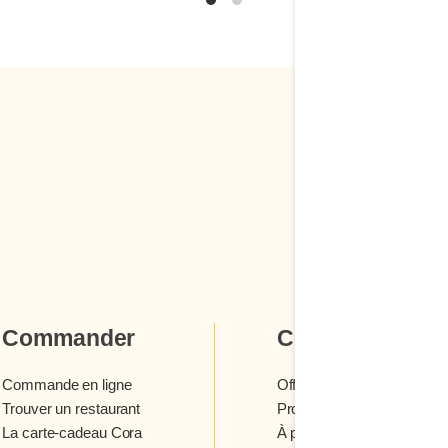
Commander
Cora
Commande en ligne
Offres et concours
Trouver un restaurant
Programme fidélité Cora
La carte-cadeau Cora
À propos des restaurants 