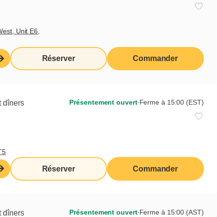
est, Unit E6,
Réserver
Commander
Présentement ouvert
∙
Ferme à 15:00 (EST)
 dîners
T5
Réserver
Commander
 le présenter en restaurant.
é ou cappuccino glacé) comprenant
ture au choix (crème fouettée ou
Présentement ouvert
∙
Ferme à 15:00 (AST)
 dîners