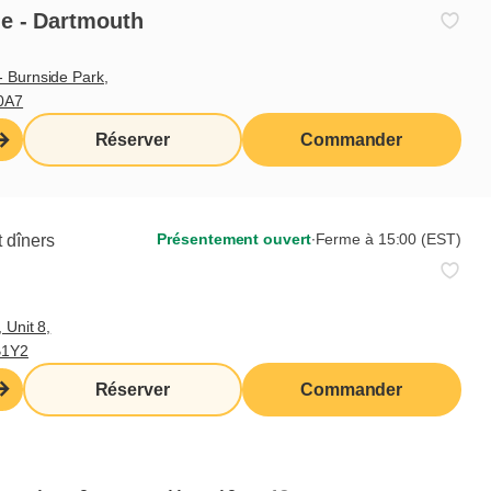
usqu’au 6 septembre 2026, en salle
e - Dartmouth
.
 Burnside Park,
0A7
Réserver
Commander
Présentement ouvert
∙
Ferme à 15:00 (EST)
 dîners
 Unit 8,
B1Y2
Réserver
Commander
Partager