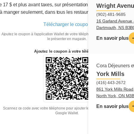
e 17 $ et plus avant taxes, sur présentation du coupon. Valide j
Wright Avenu
à manger seulement, dans tous les restaurants Cora du Canada
(902) 481-9685
16 Garland Avenue -
Télécharger le coupon
Dartmouth, NS B3B
Ajoutez le coupon à l'application Wallet de votre téléphone, ou téléchargez-le pour
En savoir plus
le présenter en magasin.
Ajoutez le coupon à votre téléphone
Cora Déjeuners et
York Mills
(416) 443-2672
861 York Mills Road,
North York, ON M3
En savoir plus
Scannez ce code avec votre téléphone pour ajouter le coupon à Apple Wallet ou
Google Wallet.