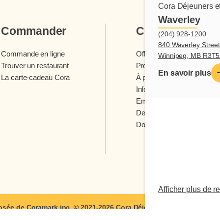
Cora Déjeuners et
Waverley
Commander
Cora
(204) 928-1200
840 Waverley Street
Commande en ligne
Offres et concours
Winnipeg, MB R3T
Trouver un restaurant
Programme fidélité Cora
En savoir plus
La carte-cadeau Cora
À propos des restaurants 
Infolettre Cora
Emplois
Devenir franchisé
Donner votre avis
Afficher plus de r
sée de Coramark inc. © 2021-2026
Cora Déjeuners et dîners
| Tous
Modalités d'utilisation
|
Confidentialité