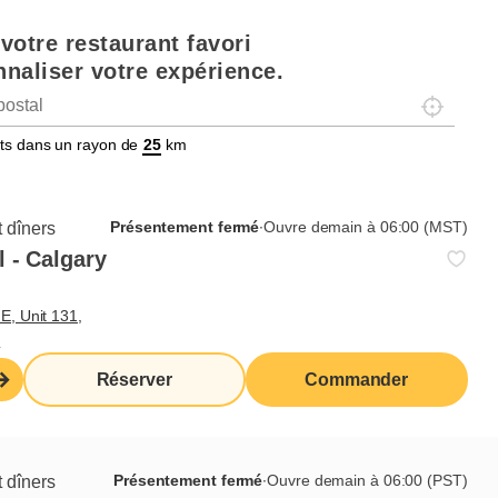
votre restaurant favori
naliser votre expérience.
Localisez-
tats dans un rayon de
km
Présentement fermé
∙
Ouvre demain à 06:00 (MST)
 dîners
 - Calgary
E, Unit 131,
4
Réserver
Commander
Présentement fermé
∙
Ouvre demain à 06:00 (PST)
 dîners