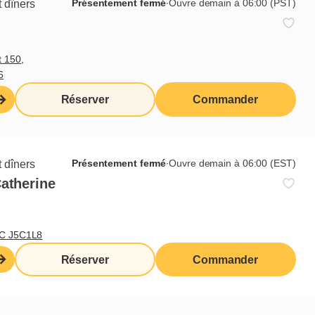
Présentement fermé
∙
Ouvre demain à 06:00 (PST)
 dîners
En savoir plus
t 150,
6
Réserver
Commander
Présentement fermé
∙
Ouvre demain à 06:00 (EST)
 dîners
Catherine
QC J5C1L8
Abonnez-vous à notre infolettre
Réserver
Commander
Je veux m'inscrire