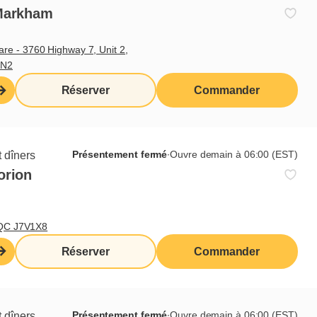
 Markham
ne les produits dès maintenant.
e - 3760 Highway 7, Unit 2,
0N2
Réserver
Commander
Partager
Présentement fermé
∙
Ouvre demain à 06:00 (EST)
 dîners
orion
, QC J7V1X8
Réserver
Commander
s
Présentement fermé
∙
Ouvre demain à 06:00 (EST)
 dîners