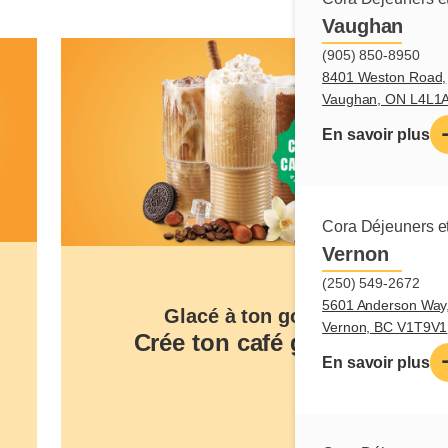
Vaughan
(905) 850-8950
8401 Weston Road,
Vaughan, ON L4L1
En savoir plus
Cora Déjeuners et
Vernon
(250) 549-2672
5601 Anderson Way,
Glacé à ton goût
Vernon, BC V1T9V1
Crée ton café glacé
En savoir plus