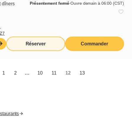
Présentement fermé
∙
Ouvre demain à 06:00 (CST)
 dîners
Liens utiles
,
Moi j'déjeune (Blogue)
5Z7
Produits d'épicerie
Réserver
Commander
Cora
Nous joindre
Accès franchisés
Valeurs nutritives
1
2
…
10
11
12
13
EN
estaurants
 droits réservés