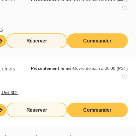
A6
Réserver
Commander
Présentement fermé
∙
Ouvre demain à 06:00 (PST)
 dîners
 Unit 302,
6e café spécialisé gratuit
Une promotion
Réserver
Commander
exclusive aux Mordus
de Cora