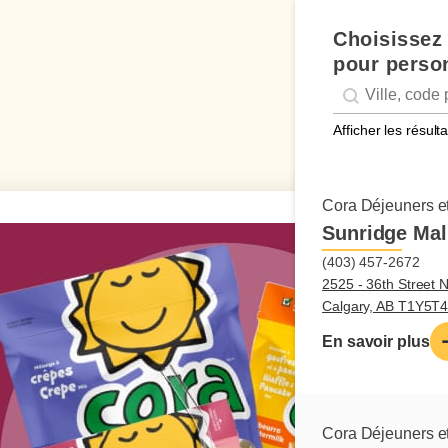
Choisissez 
pour person
Geolocation
Géolocalisation
Afficher les résul
Cora Déjeuners et
Sunridge Mall
(403) 457-2672
2525 - 36th Street N
Calgary, AB T1Y5T
En savoir plus
Cora Déjeuners et