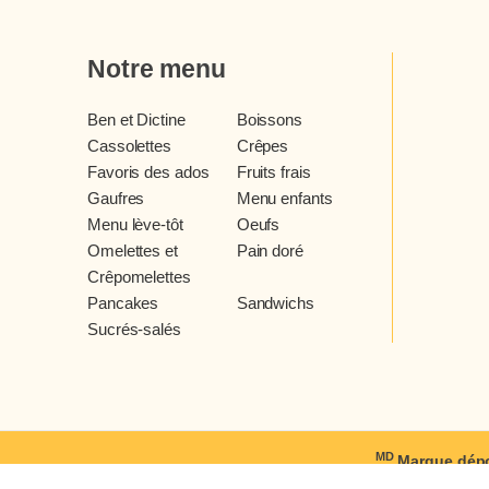
Notre menu
Ben et Dictine
Boissons
Cassolettes
Crêpes
Favoris des ados
Fruits frais
Gaufres
Menu enfants
Menu lève-tôt
Oeufs
Omelettes et
Pain doré
Crêpomelettes
Pancakes
Sandwichs
Sucrés-salés
MD
Marque dépo