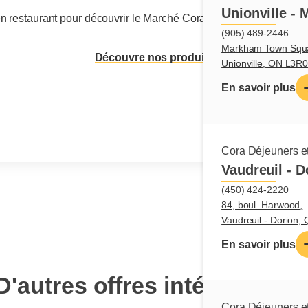
Unionville -
 en restaurant pour découvrir le Marché Cora, ou magasine en lig
(905) 489-2446
Markham Town Squar
Découvre nos produits
Unionville, ON L3R
En savoir plus
Cora Déjeuners et
Vaudreuil - D
(450) 424-2220
84, boul. Harwood,
Vaudreuil - Dorion
En savoir plus
D'autres offres intéressante
Cora Déjeuners et