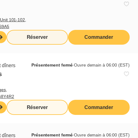
Unit 101-102,
3S9A5
Réserver
Commander
Présentement fermé
∙
Ouvre demain à 06:00 (EST)
 dîners
s
ges,
 G8Y4R2
Réserver
Commander
cœur : tartinades, sirop à la
de notre univers chez toi.
Présentement fermé
∙
Ouvre demain à 06:00 (EST)
 dîners