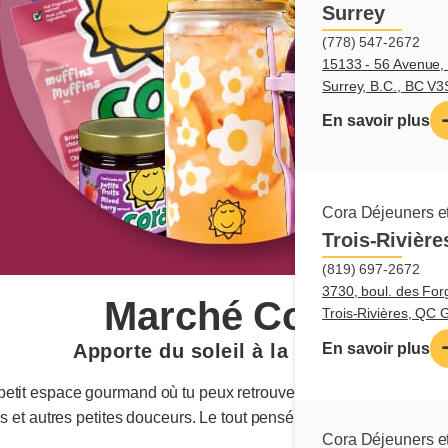
Surrey
(778) 547-2672
15133 - 56 Avenue, 
Surrey, B.C., BC V
En savoir plus
Cora Déjeuners et
Trois-Rivière
(819) 697-2672
3730, boul. des For
Marché Cora
Trois-Rivières, QC
En savoir plus
Apporte du soleil à la maison!
petit espace gourmand où tu peux retrouver nos produits coups de 
s et autres petites douceurs. Le tout pensé pour rapporter un peu 
Cora Déjeuners et