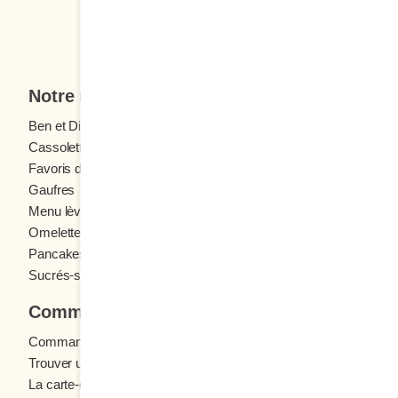
Je veux m'inscrire
Notre menu
Ben et Dictine
Boissons
Cassolettes
Crêpes
Favoris des ados
Fruits frais
Gaufres
Menu enfants
Menu lève-tôt
Oeufs
Omelettes et Crêpomelettes
Pain doré
Pancakes
Sandwichs
Sucrés-salés
Commander
Commande en ligne
Trouver un restaurant
La carte-cadeau Cora