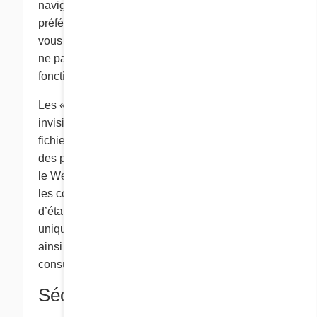
navigateur pour savoir comment changer vos
préférences en ce qui a trait aux cookies. Si
vous désactivez tous les cookies, vous pourriez
ne pas être en mesure de profiter de toutes les
fonctions du présent site Web.
Les « pixels-espions », également appelés GIF
invisibles ou à pixel simple, sont de petits
fichiers vidéo que nous pouvons placer dans
des pages Web ainsi que dans des bulletins sur
le Web que nous transmettons par courriel. Avec
les cookies, les pixels-espions nous permettent
d’établir avec précision le nombre d’utilisateurs
uniques qui consultent une page en particulier,
ainsi que le nombre de fois que ces pages sont
consultées.
Sécurité