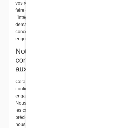
vos renseignements personnels si elle doit le
faire ou si la loi l’y autorise afin de protéger
l’intégrité du site Web, pour répondre à vos
demandes ou pour collaborer à toute enquête
concernant le respect de la loi ou à toute
enquête sur une question de sécurité publique.
Notre politique de
confidentialité relativement
aux enfants
Cora est très sensible aux questions de
confidentialité. Nous sommes fiers de notre
engagement à long terme envers nos clients.
Nous sommes particulièrement attentifs à toutes
les communications avec nos clients les plus
précieux – les enfants. Dans nos sites Web,
nous offrons de nombreuses fonctions comme