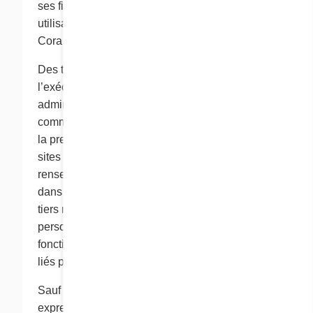
ses filiales et ses sociétés affiliées. Toute
utilisation de ces renseignements par le groupe
Cora est conforme à la présente politique.
Des tiers peuvent être engagés par Cora pour
l’exécution de diverses fonctions
administratives, comme l’exécution de
commandes, la participation à des promotions et
la prestation de services techniques pour nos
sites Web. Ces tiers peuvent avoir accès à vos
renseignements personnels s’ils en ont besoin
dans l’exécution de ces fonctions. Toutefois, ces
tiers ne peuvent utiliser lesdits renseignements
personnels que pour l’exécution de telles
fonctions, et à aucune autre fin. Ces tiers sont
liés par la présente politique de confidentialité.
Sauf si cela fait l’objet d’une prescription
expresse prévue aux présentes, Cora ne vend,