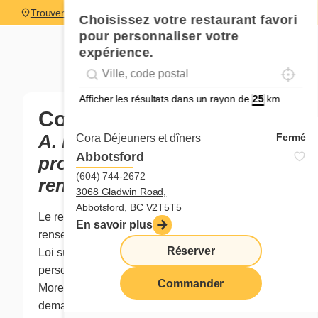
Trouver un restaurant
Choisissez votre restaurant favori
pour personnaliser votre
expérience.
Localise
Geolocation
Géolocalisation
Afficher les résultats dans un rayon de
km
Confidentialité
A. Responsable de la
Fermé
Cora Déjeuners et dîners
Abbotsford
protection des
(604) 744-2672
renseignements personnels
3068 Gladwin Road,
Abbotsford, BC V2T5T5
Le responsable de la protection des
En savoir plus
renseignements personnels aux termes de la
Réserver
Loi sur la protection des renseignements
personnels dans le secteur privé est Benoit
Commander
Morel, Vice-président, Affaires juridiques. Toute
demande d’accès à des renseignements