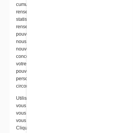
cumul anonyme. Nous pouvons fournir des
renseignements cumulatifs à des tiers, mais ces
statistiques ne comprennent pas de
renseignements personnels identifiables. Nous
pouvons également utiliser des cookies pour
nous souvenir de vous lorsque vous visitez de
nouveau le site, pour administrer certains
concours et tirages au sort et pour personnaliser
votre expérience sur le site Web de Cora. Nous
pouvons associer des renseignements
personnels à un fichier cookie dans de telles
circonstances.
Utilisez les options de votre navigateur Web si
vous ne souhaitez pas recevoir de cookies ou si
vous souhaitez régler votre navigateur pour qu’il
vous informe lorsque vous recevez un cookie.
Cliquez dans la section « Aide » de votre