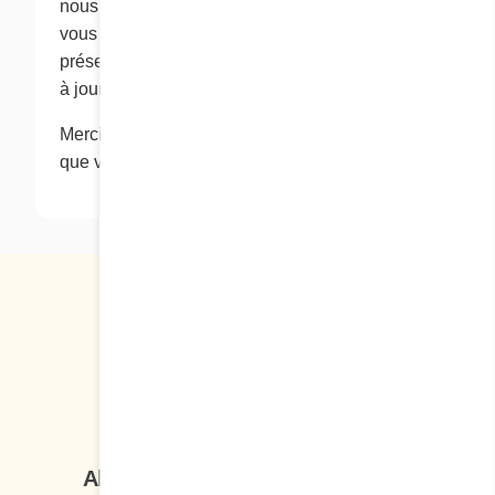
nous les utilisons et/ou les divulguons. Nous
vous conseillons de vérifier régulièrement la
présente page pour connaître la version la plus
à jour de notre politique de confidentialité.
Merci de visiter notre site Web et de la confiance
que vous témoignez à Cora Déjeuners et dîners.
Suivez-nous
Abonnez-vous à notre infolettre