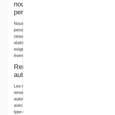
nous vos renseignements
personnels?
Nous conservons vos renseignements
personnels aussi longtemps qu’il est
raisonnablement nécessaire de le faire pour
réaliser nos transactions avec vous, ou selon les
exigences de la loi, selon la première
éventualité.
Renseignements
automatiques
Les renseignements automatiques sont des
renseignements que nous recueillons
automatiquement lorsque vous interagissez
avec ce site Web, comme votre adresse IP, le
type d’ordinateur et de navigateur que vous