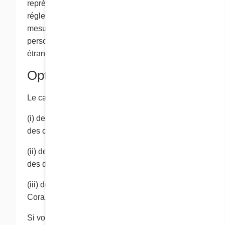
représentant les forces de l’ordre et de
réglementation de ce pays peuvent être en
mesure d’accéèder aux renseignements
personnels en faisant appel aux lois dudit pays
étranger.
Options d’exclusion
Le cas échéant, l’occasion vous est donnée:
(i) de vous exclure des listes de transmission
des communications de Cora,
(ii) de retirer vos renseignements personnels
des dossiers de Cora ou
(iii) de choisir de ne plus recevoir de services de
Cora.
Si vous choisissez de ne plus recevoir d’autres