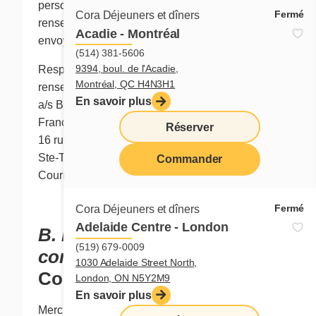
personnels ou de modification des
Fermé
Cora Déjeuners et dîners
renseignements personnels peut lui être
Acadie - Montréal
envoyée à l'adresse ci-dessous:
(514) 381-5606
9394, boul. de l'Acadie,
Responsable de la protection des
Montréal, QC H4N3H1
renseignements personnels
En savoir plus
a/s Benoit Morel
Franchises Cora Inc.
Réserver
16 rue Sicard, local 50
Ste-Thérèse (Québec) J7E 3W7
Commander
Courriel :
bmorel@chezcora.com
menu
Fermé
Cora Déjeuners et dîners
Adelaide Centre - London
B. Politique de
(519) 679-0009
confidentialité
1030 Adelaide Street North,
Cora Déjeuners et dîners
London, ON N5Y2M9
En savoir plus
Merci de nous rendre visite en ligne à l’adresse