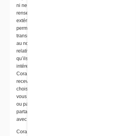
ni ne transfère ou ne divulgue des
renseignements personnels à des tiers
extérieurs au groupe Cora. Toutefois, avec votre
permission, nous pouvons occasionnellement
transmettre des renseignements de marketing
au nom de l’un de nos partenaires commerciaux
relativement à des produits ou des services
qu’ils offrent et qui sont susceptibles de vous
intéresser. Certains partenaires commerciaux de
Cora pourront vous demander si vous souhaitez
recevoir des documents de marketing. Si vous
choisissez de recevoir de tels documents, Cora
vous transmettra la documentation par la poste
ou par courriel au nom des partenaires, mais ne
partagera pas vos renseignements personnels
avec lesdits partenaires.
Cora se réserve le droit d’utiliser ou de divulguer