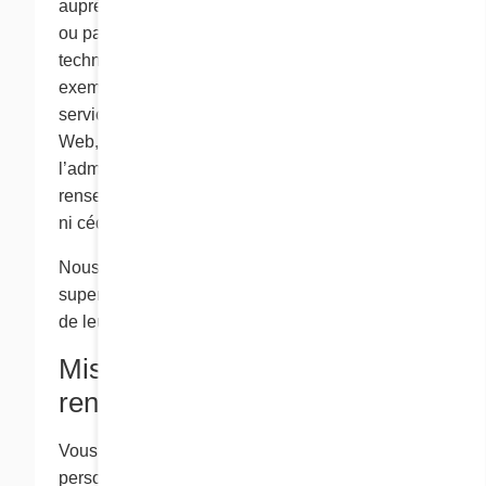
auprès des enfants ne sont utilisés que par Cora
ou par d’autres entités qui offrent des services
techniques, d’exécution ou autres à Cora. Par
exemple, de telles entités peuvent offrir des
services comme l’amélioration de nos sites
Web, l’exécution de nos demandes ou
l’administration de concours. Ces
renseignements personnels ne sont pas vendus
ni cédés à des tiers.
Nous exhortons les parents à surveiller et à
superviser régulièrement les activités en ligne
de leurs enfants.
Mise à jour de vos
renseignements
Vous restez maître de tous les renseignements
personnels que vous nous fournissez en ligne.