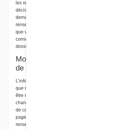
les renseignements des candidats après qu’une
décision a été prise, à moins que vous nous
demandiez de ne pas conserver ces
renseignements. Si nous vous offrons un poste,
que vous acceptez, les renseignements seront
conservés de façon confidentielle dans les
dossiers des employés.
Modifications à notre politique
de confidentialité
L’information contenue dans ce site Web ainsi
que notre politique de confidentialité peuvent
être modifiées le cas échéant. Tous les
changements à notre politique et à nos pratiques
de confidentialité figureront dans la présente
page pour que vous puissiez savoir quels
renseignements nous recueillons et comment