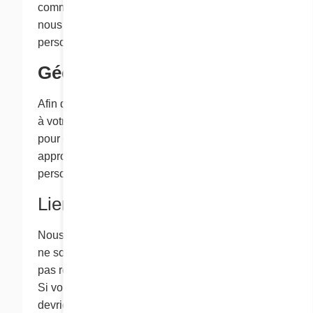
communications, veuillez communiquer avec
nous en vous servant de l’information sur la
personne- ressource indiquée ci-dessous.
Géolocalisation ​
Afin d’adapter la langue de présentation du site
à votre région, votre adresse IP peut être utilisée
pour estimer votre emplacement géographique
approximatif (province ou pays). Aucune donnée
personnelle n’est conservée à cette fin.
Liens vers d’autres sites
Nous pouvons offrir des liens vers des sites qui
ne sont pas exploités par Cora et qui ne sont
pas régis par notre politique de confidentialité.
Si vous visitez l'un de ces sites externes, vous
devriez consulter sa politique de confidentialité