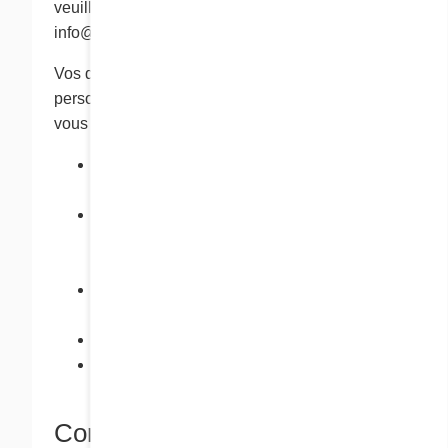
veuillez communiquer avec nous à l’adresse
info@chezcora.com.
Vos droits d’accès à vos renseignements
personnels ne sont pas absolus. Nous pouvons
vous refuser d’y accéder :
si le refus d’accès est exigé ou autorisé
par la loi;
si le fait de vous donner accès peut avoir
des répercussions déraisonnables sur la
vie privée d'autres personnes;
pour protéger les droits et la propriété de
notre compagnie; ou
lorsque la demande est futile ou vexatoire.
Si nous vous refusons votre demande
d’accès, nous vous expliquerons pourquoi.
Combien de temps gardons-