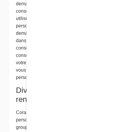
demanderons de nous transmettre votre
consentement explicite si nous devons recueillir,
utiliser ou divulguer vos renseignements
personnels. Normalement, nous vous
demandons votre consentement par écrit mais,
dans certains cas, nous pouvons accepter votre
consentement verbal. Parfois, votre
consentement peut être déduit implicitement de
votre comportement avec nous, comme lorsque
vous nous fournissez vos renseignements
personnels sur notre site Web.
Divulgation des
renseignements personnels
Cora peut partager vos renseignements
personnels au sein même du groupe Cora. Le
groupe Cora comprend Cora, ses franchisés,