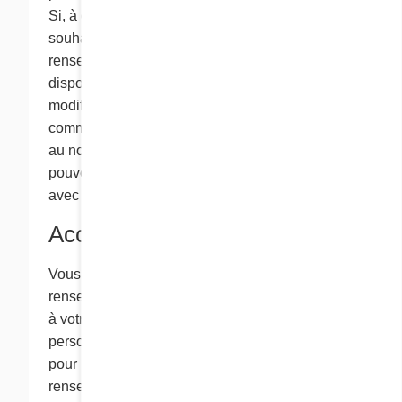
Si, à quelque moment que ce soit, vous
souhaitez mettre à jour ou corriger les
renseignements personnels dont nous
disposons sur vous, ou si vous souhaitez
modifier vos préférences pour les
communications que vous recevez de nous ou
au nom de nos partenaires commerciaux, vous
pouvez nous en informer en communiquant
avec nous à l’adresse info@chezcora.com.
Accès
Vous pouvez demander d’accéder à tous les
renseignements personnels que nous détenons
à votre sujet. Afin de revoir les renseignements
personnels que nous détenons à votre sujet, ou
pour nous demander de supprimer ces
renseignements ou de cesser de les utiliser,