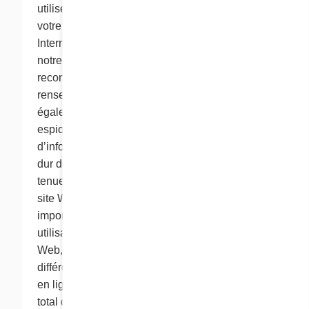
utilisez. Une adresse IP est un numéro attribué à
votre ordinateur lorsque vous vous connectez à
Internet. Chaque fois que vous visitez ce site,
notre serveur Web peut automatiquement
reconnaître et recueillir ces renseignements. Les
renseignements automatiques comprennent
également les « cookies » et les « pixels-
espions ». Les « cookies » sont des éléments
d’information qu’un site Web transfère au disque
dur d’un ordinateur personnel à des fins de
tenue des dossiers. Les cookies permettent au
site Web de se rappeler les renseignements
importants qui rendront plus pratique votre
utilisation du site. Comme la plupart des sites
Web, celui de Cora utilise des cookies à
différentes fins pour améliorer votre expérience
en ligne. Ainsi, nous faisons le suivi du nombre
total de visiteurs de notre site sur la base d’un