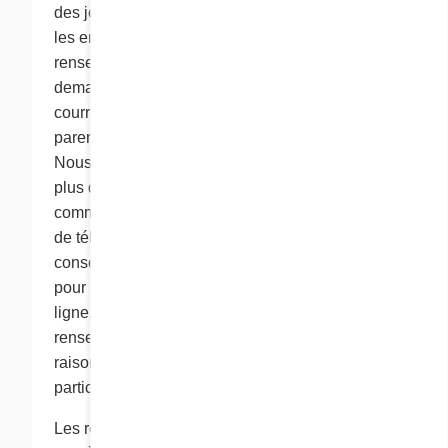
des jeux et des livres à colorier, pour lesquels
les enfants n’ont pas à fournir de
renseignements personnels. Nous pouvons
demander à un enfant de fournir une adresse
courriel pour que nous puissions informer un
parent ou tenter d'obtenir un consentement.
Nous ne recueillerons pas de renseignements
plus détaillés des enfants de 12 ans et moins,
comme des adresses postales ou des numéros
de téléphone, sans avoir d’abord obtenu le
consentement d’un parent ou d’un tuteur. Cora,
pour la participation d’un enfant à une activité en
ligne, n’exige pas qu’il divulgue plus de
renseignements personnels qu’il n’est
raisonnablement nécessaire de le faire pour
participer à cette activité.
Les renseignements personnels recueillis