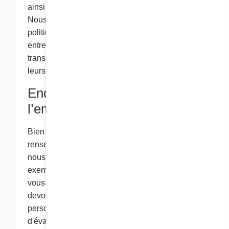
ainsi que les autres politiques qui le régissent.
Nous ne sommes pas responsables des
politiques et des pratiques des autres
entreprises, et tout renseignement que vous
transmettez à ces entreprises est assujetti à
leurs politiques de confidentialité.
Enquêtes préalables à
l’emploi
Bien que la loi ne s’applique pas aux
renseignements personnels de nos employés,
nous avons décidé d’adopter des « pratiques
exemplaires » en matière de confidentialité. Si
vous posez votre candidature chez Cora, nous
devons prendre en compte vos renseignements
personnels dans le cadre de notre processus
d'évaluation. Nous conservons généralement