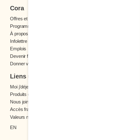
Cora
Offres et concours
Programme fidélité Cora
À propos des restaurants Cora
Infolettre Cora
Emplois
Devenir franchisé
Donner votre avis
Liens utiles
Moi j'déjeune (Blogue)
Produits d'épicerie
Nous joindre
Accès franchisés
Valeurs nutritives
EN