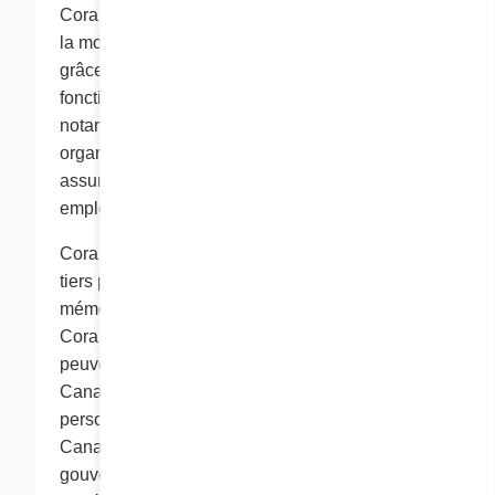
Cora se protège contre la perte, l’usage abusif et
la modification des renseignements personnels
grâce à des mesures de sécurité appropriées en
fonction de la sensibilité de l’information,
notamment en utilisant des mesures physiques,
organisationnelles et technologiques, et en
assurant une formation appropriée à ses
employés.
Cora peut engager des fournisseurs de services
tiers pour assurer l’hébergement, la
mémorisation et la conservation des données.
Cora ou ses fournisseurs de services tiers
peuvent alors utiliser des serveurs situés au
Canada ou à l'étranger. Vos renseignements
personnels peuvent être traités et stockés au
Canada ou dans un pays étranger, et les
gouvernements, les tribunaux ou les agences