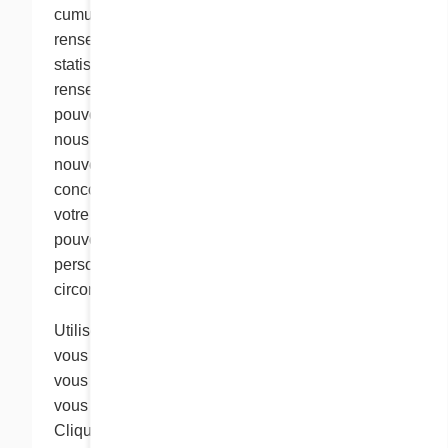
cumul anonyme. Nous pouvons fournir des
renseignements cumulatifs à des tiers, mais ces
statistiques ne comprennent pas de
renseignements personnels identifiables. Nous
pouvons également utiliser des cookies pour
nous souvenir de vous lorsque vous visitez de
nouveau le site, pour administrer certains
concours et tirages au sort et pour personnaliser
votre expérience sur le site Web de Cora. Nous
pouvons associer des renseignements
personnels à un fichier cookie dans de telles
circonstances.
Utilisez les options de votre navigateur Web si
vous ne souhaitez pas recevoir de cookies ou si
vous souhaitez régler votre navigateur pour qu’il
vous informe lorsque vous recevez un cookie.
Cliquez dans la section « Aide » de votre