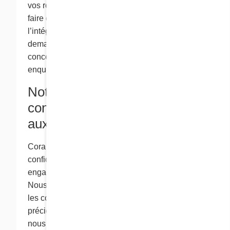
vos renseignements personnels si elle doit le
faire ou si la loi l’y autorise afin de protéger
l’intégrité du site Web, pour répondre à vos
demandes ou pour collaborer à toute enquête
concernant le respect de la loi ou à toute
enquête sur une question de sécurité publique.
Notre politique de
confidentialité relativement
aux enfants
Cora est très sensible aux questions de
confidentialité. Nous sommes fiers de notre
engagement à long terme envers nos clients.
Nous sommes particulièrement attentifs à toutes
les communications avec nos clients les plus
précieux – les enfants. Dans nos sites Web,
nous offrons de nombreuses fonctions comme