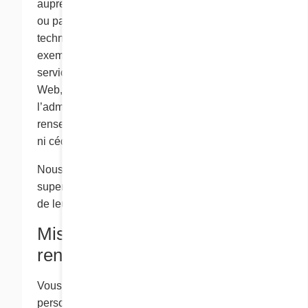
auprès des enfants ne sont utilisés que par Cora
ou par d’autres entités qui offrent des services
techniques, d’exécution ou autres à Cora. Par
exemple, de telles entités peuvent offrir des
services comme l’amélioration de nos sites
Web, l’exécution de nos demandes ou
l’administration de concours. Ces
renseignements personnels ne sont pas vendus
ni cédés à des tiers.
Nous exhortons les parents à surveiller et à
superviser régulièrement les activités en ligne
de leurs enfants.
Mise à jour de vos
renseignements
Vous restez maître de tous les renseignements
personnels que vous nous fournissez en ligne.