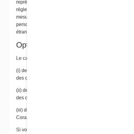
représentant les forces de l’ordre et de
réglementation de ce pays peuvent être en
mesure d’accéèder aux renseignements
personnels en faisant appel aux lois dudit pays
étranger.
Options d’exclusion
Le cas échéant, l’occasion vous est donnée:
(i) de vous exclure des listes de transmission
des communications de Cora,
(ii) de retirer vos renseignements personnels
des dossiers de Cora ou
(iii) de choisir de ne plus recevoir de services de
Cora.
Si vous choisissez de ne plus recevoir d’autres