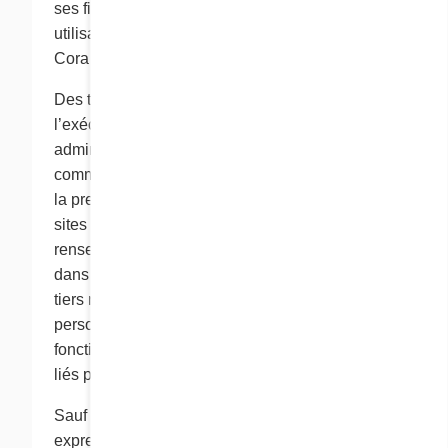
ses filiales et ses sociétés affiliées. Toute
utilisation de ces renseignements par le groupe
Cora est conforme à la présente politique.
Des tiers peuvent être engagés par Cora pour
l’exécution de diverses fonctions
administratives, comme l’exécution de
commandes, la participation à des promotions et
la prestation de services techniques pour nos
sites Web. Ces tiers peuvent avoir accès à vos
renseignements personnels s’ils en ont besoin
dans l’exécution de ces fonctions. Toutefois, ces
tiers ne peuvent utiliser lesdits renseignements
personnels que pour l’exécution de telles
fonctions, et à aucune autre fin. Ces tiers sont
liés par la présente politique de confidentialité.
Sauf si cela fait l’objet d’une prescription
expresse prévue aux présentes, Cora ne vend,