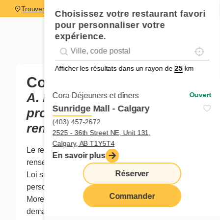
Trouver un restaurant
Choisissez votre restaurant favori
pour personnaliser votre
expérience.
Localise
Geolocation
Géolocalisation
Afficher les résultats dans un rayon de
km
Confidentialité
A. Responsable de la
Ouvert
Cora Déjeuners et dîners
Sunridge Mall - Calgary
protection des
(403) 457-2672
renseignements personnels
2525 - 36th Street NE, Unit 131,
Calgary, AB T1Y5T4
Le responsable de la protection des
En savoir plus
renseignements personnels aux termes de la
Réserver
Loi sur la protection des renseignements
personnels dans le secteur privé est Benoit
Commander
Morel, Vice-président, Affaires juridiques. Toute
demande d’accès à des renseignements