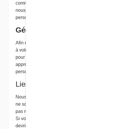
communications, veuillez communiquer avec
nous en vous servant de l’information sur la
personne- ressource indiquée ci-dessous.
Géolocalisation ​
Afin d’adapter la langue de présentation du site
à votre région, votre adresse IP peut être utilisée
pour estimer votre emplacement géographique
approximatif (province ou pays). Aucune donnée
personnelle n’est conservée à cette fin.
Liens vers d’autres sites
Nous pouvons offrir des liens vers des sites qui
ne sont pas exploités par Cora et qui ne sont
pas régis par notre politique de confidentialité.
Si vous visitez l'un de ces sites externes, vous
devriez consulter sa politique de confidentialité