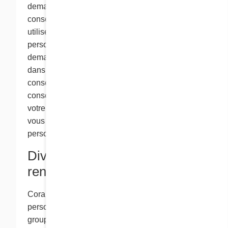
demanderons de nous transmettre votre
consentement explicite si nous devons recueillir,
utiliser ou divulguer vos renseignements
personnels. Normalement, nous vous
demandons votre consentement par écrit mais,
dans certains cas, nous pouvons accepter votre
consentement verbal. Parfois, votre
consentement peut être déduit implicitement de
votre comportement avec nous, comme lorsque
vous nous fournissez vos renseignements
personnels sur notre site Web.
Divulgation des
renseignements personnels
Cora peut partager vos renseignements
personnels au sein même du groupe Cora. Le
groupe Cora comprend Cora, ses franchisés,