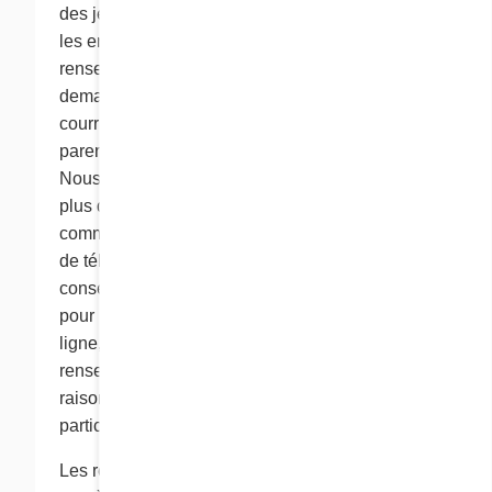
des jeux et des livres à colorier, pour lesquels
les enfants n’ont pas à fournir de
renseignements personnels. Nous pouvons
demander à un enfant de fournir une adresse
courriel pour que nous puissions informer un
parent ou tenter d'obtenir un consentement.
Nous ne recueillerons pas de renseignements
plus détaillés des enfants de 12 ans et moins,
comme des adresses postales ou des numéros
de téléphone, sans avoir d’abord obtenu le
consentement d’un parent ou d’un tuteur. Cora,
pour la participation d’un enfant à une activité en
ligne, n’exige pas qu’il divulgue plus de
renseignements personnels qu’il n’est
raisonnablement nécessaire de le faire pour
participer à cette activité.
Les renseignements personnels recueillis