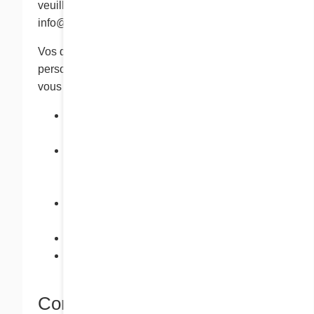
veuillez communiquer avec nous à l’adresse
info@chezcora.com.
Vos droits d’accès à vos renseignements
personnels ne sont pas absolus. Nous pouvons
vous refuser d’y accéder :
si le refus d’accès est exigé ou autorisé
par la loi;
si le fait de vous donner accès peut avoir
des répercussions déraisonnables sur la
vie privée d'autres personnes;
pour protéger les droits et la propriété de
notre compagnie; ou
lorsque la demande est futile ou vexatoire.
Si nous vous refusons votre demande
d’accès, nous vous expliquerons pourquoi.
Combien de temps gardons-