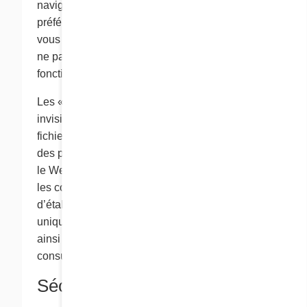
navigateur pour savoir comment changer vos
préférences en ce qui a trait aux cookies. Si
vous désactivez tous les cookies, vous pourriez
ne pas être en mesure de profiter de toutes les
fonctions du présent site Web.
Les « pixels-espions », également appelés GIF
invisibles ou à pixel simple, sont de petits
fichiers vidéo que nous pouvons placer dans
des pages Web ainsi que dans des bulletins sur
le Web que nous transmettons par courriel. Avec
les cookies, les pixels-espions nous permettent
d’établir avec précision le nombre d’utilisateurs
uniques qui consultent une page en particulier,
ainsi que le nombre de fois que ces pages sont
consultées.
Sécurité