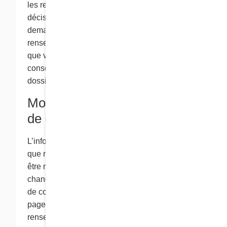
les renseignements des candidats après qu’une
décision a été prise, à moins que vous nous
demandiez de ne pas conserver ces
renseignements. Si nous vous offrons un poste,
que vous acceptez, les renseignements seront
conservés de façon confidentielle dans les
dossiers des employés.
Modifications à notre politique
de confidentialité
L’information contenue dans ce site Web ainsi
que notre politique de confidentialité peuvent
être modifiées le cas échéant. Tous les
changements à notre politique et à nos pratiques
de confidentialité figureront dans la présente
page pour que vous puissiez savoir quels
renseignements nous recueillons et comment