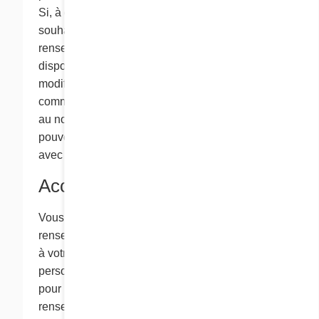
Si, à quelque moment que ce soit, vous
souhaitez mettre à jour ou corriger les
renseignements personnels dont nous
disposons sur vous, ou si vous souhaitez
modifier vos préférences pour les
communications que vous recevez de nous ou
au nom de nos partenaires commerciaux, vous
pouvez nous en informer en communiquant
avec nous à l’adresse info@chezcora.com.
Accès
Vous pouvez demander d’accéder à tous les
renseignements personnels que nous détenons
à votre sujet. Afin de revoir les renseignements
personnels que nous détenons à votre sujet, ou
pour nous demander de supprimer ces
renseignements ou de cesser de les utiliser,