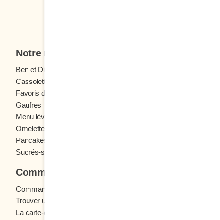
Je veux m'inscrire
Notre menu
Ben et Dictine
Boissons
Cassolettes
Crêpes
Favoris des ados
Fruits frais
Gaufres
Menu enfants
Menu lève-tôt
Oeufs
Omelettes et Crêpomelettes
Pain doré
Pancakes
Sandwichs
Sucrés-salés
Commander
Commande en ligne
Trouver un restaurant
La carte-cadeau Cora