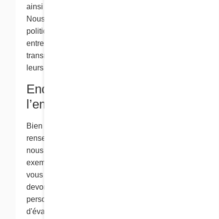
ainsi que les autres politiques qui le régissent.
Nous ne sommes pas responsables des
politiques et des pratiques des autres
entreprises, et tout renseignement que vous
transmettez à ces entreprises est assujetti à
leurs politiques de confidentialité.
Enquêtes préalables à
l’emploi
Bien que la loi ne s’applique pas aux
renseignements personnels de nos employés,
nous avons décidé d’adopter des « pratiques
exemplaires » en matière de confidentialité. Si
vous posez votre candidature chez Cora, nous
devons prendre en compte vos renseignements
personnels dans le cadre de notre processus
d'évaluation. Nous conservons généralement