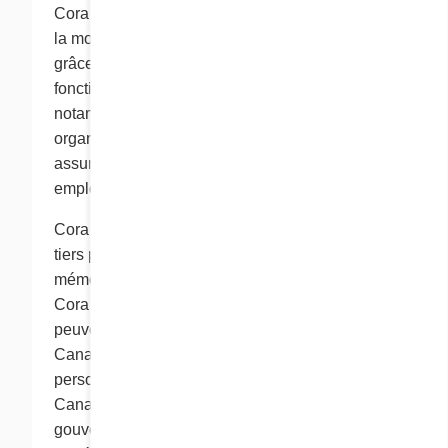
Cora se protège contre la perte, l’usage abusif et
la modification des renseignements personnels
grâce à des mesures de sécurité appropriées en
fonction de la sensibilité de l’information,
notamment en utilisant des mesures physiques,
organisationnelles et technologiques, et en
assurant une formation appropriée à ses
employés.
Cora peut engager des fournisseurs de services
tiers pour assurer l’hébergement, la
mémorisation et la conservation des données.
Cora ou ses fournisseurs de services tiers
peuvent alors utiliser des serveurs situés au
Canada ou à l'étranger. Vos renseignements
personnels peuvent être traités et stockés au
Canada ou dans un pays étranger, et les
gouvernements, les tribunaux ou les agences