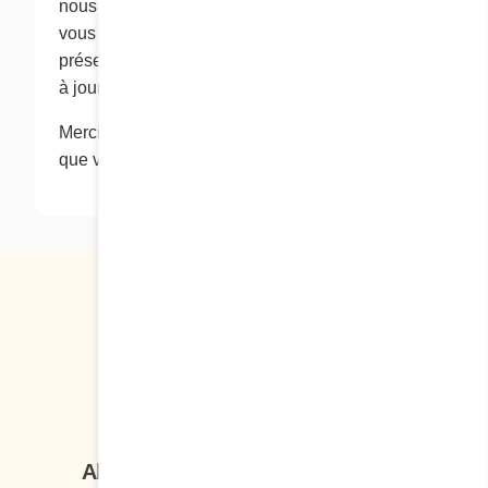
nous les utilisons et/ou les divulguons. Nous
vous conseillons de vérifier régulièrement la
présente page pour connaître la version la plus
à jour de notre politique de confidentialité.
Merci de visiter notre site Web et de la confiance
que vous témoignez à Cora Déjeuners et dîners.
Suivez-nous
Abonnez-vous à notre infolettre