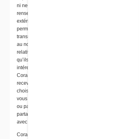
ni ne transfère ou ne divulgue des
renseignements personnels à des tiers
extérieurs au groupe Cora. Toutefois, avec votre
permission, nous pouvons occasionnellement
transmettre des renseignements de marketing
au nom de l’un de nos partenaires commerciaux
relativement à des produits ou des services
qu’ils offrent et qui sont susceptibles de vous
intéresser. Certains partenaires commerciaux de
Cora pourront vous demander si vous souhaitez
recevoir des documents de marketing. Si vous
choisissez de recevoir de tels documents, Cora
vous transmettra la documentation par la poste
ou par courriel au nom des partenaires, mais ne
partagera pas vos renseignements personnels
avec lesdits partenaires.
Cora se réserve le droit d’utiliser ou de divulguer