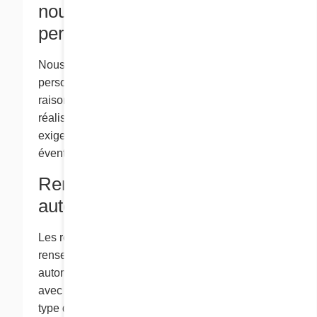
nous vos renseignements
personnels?
Nous conservons vos renseignements
personnels aussi longtemps qu’il est
raisonnablement nécessaire de le faire pour
réaliser nos transactions avec vous, ou selon les
exigences de la loi, selon la première
éventualité.
Renseignements
automatiques
Les renseignements automatiques sont des
renseignements que nous recueillons
automatiquement lorsque vous interagissez
avec ce site Web, comme votre adresse IP, le
type d’ordinateur et de navigateur que vous