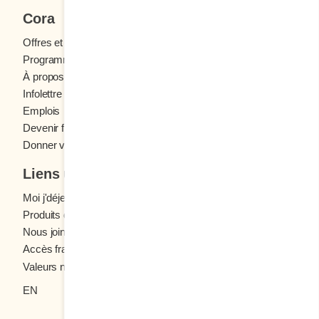
Cora
Offres et concours
Programme fidélité Cora
À propos des restaurants Cora
Infolettre Cora
Emplois
Devenir franchisé
Donner votre avis
Liens utiles
Moi j'déjeune (Blogue)
Produits d'épicerie
Nous joindre
Accès franchisés
Valeurs nutritives
EN