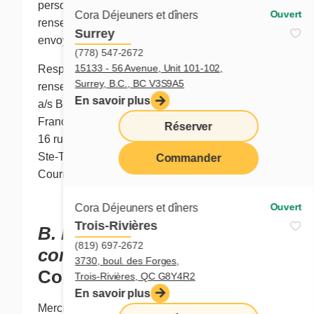
personnels ou de modification des
Ouvert
Cora Déjeuners et dîners
renseignements personnels peut lui être
Surrey
envoyée à l'adresse ci-dessous:
(778) 547-2672
15133 - 56 Avenue, Unit 101-102,
Responsable de la protection des
Surrey, B.C., BC V3S9A5
renseignements personnels
En savoir plus
a/s Benoit Morel
Franchises Cora Inc.
Réserver
16 rue Sicard, local 50
Ste-Thérèse (Québec) J7E 3W7
Commander
Courriel :
bmorel@chezcora.com
menu
Ouvert
Cora Déjeuners et dîners
Trois-Rivières
B. Politique de
(819) 697-2672
confidentialité
3730, boul. des Forges,
Cora Déjeuners et dîners
Trois-Rivières, QC G8Y4R2
En savoir plus
Merci de nous rendre visite en ligne à l’adresse