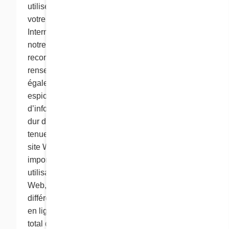
utilisez. Une adresse IP est un numéro attribué à
votre ordinateur lorsque vous vous connectez à
Internet. Chaque fois que vous visitez ce site,
notre serveur Web peut automatiquement
reconnaître et recueillir ces renseignements. Les
renseignements automatiques comprennent
également les « cookies » et les « pixels-
espions ». Les « cookies » sont des éléments
d’information qu’un site Web transfère au disque
dur d’un ordinateur personnel à des fins de
tenue des dossiers. Les cookies permettent au
site Web de se rappeler les renseignements
importants qui rendront plus pratique votre
utilisation du site. Comme la plupart des sites
Web, celui de Cora utilise des cookies à
différentes fins pour améliorer votre expérience
en ligne. Ainsi, nous faisons le suivi du nombre
total de visiteurs de notre site sur la base d’un