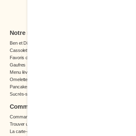
Je veux m'inscrire
Notre menu
Ben et Dictine
Boissons
Cassolettes
Crêpes
Favoris des ados
Fruits frais
Gaufres
Menu enfants
Menu lève-tôt
Oeufs
Omelettes et Crêpomelettes
Pain doré
Pancakes
Sandwichs
Sucrés-salés
Commander
Commande en ligne
Trouver un restaurant
La carte-cadeau Cora