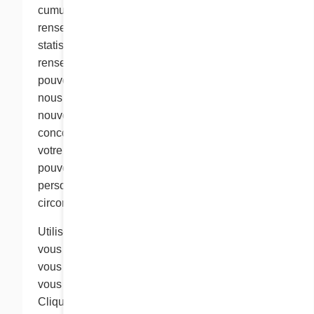
cumul anonyme. Nous pouvons fournir des
renseignements cumulatifs à des tiers, mais ces
statistiques ne comprennent pas de
renseignements personnels identifiables. Nous
pouvons également utiliser des cookies pour
nous souvenir de vous lorsque vous visitez de
nouveau le site, pour administrer certains
concours et tirages au sort et pour personnaliser
votre expérience sur le site Web de Cora. Nous
pouvons associer des renseignements
personnels à un fichier cookie dans de telles
circonstances.
Utilisez les options de votre navigateur Web si
vous ne souhaitez pas recevoir de cookies ou si
vous souhaitez régler votre navigateur pour qu’il
vous informe lorsque vous recevez un cookie.
Cliquez dans la section « Aide » de votre