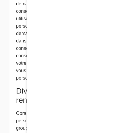
demanderons de nous transmettre votre
consentement explicite si nous devons recueillir,
utiliser ou divulguer vos renseignements
personnels. Normalement, nous vous
demandons votre consentement par écrit mais,
dans certains cas, nous pouvons accepter votre
consentement verbal. Parfois, votre
consentement peut être déduit implicitement de
votre comportement avec nous, comme lorsque
vous nous fournissez vos renseignements
personnels sur notre site Web.
Divulgation des
renseignements personnels
Cora peut partager vos renseignements
personnels au sein même du groupe Cora. Le
groupe Cora comprend Cora, ses franchisés,