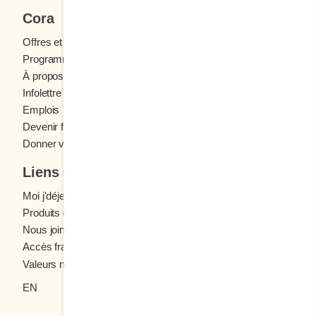
Cora
Offres et concours
Programme fidélité Cora
À propos des restaurants Cora
Infolettre Cora
Emplois
Devenir franchisé
Donner votre avis
Liens utiles
Moi j'déjeune (Blogue)
Produits d'épicerie
Nous joindre
Accès franchisés
Valeurs nutritives
EN