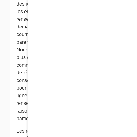
des jeux et des livres à colorier, pour lesquels
les enfants n’ont pas à fournir de
renseignements personnels. Nous pouvons
demander à un enfant de fournir une adresse
courriel pour que nous puissions informer un
parent ou tenter d'obtenir un consentement.
Nous ne recueillerons pas de renseignements
plus détaillés des enfants de 12 ans et moins,
comme des adresses postales ou des numéros
de téléphone, sans avoir d’abord obtenu le
consentement d’un parent ou d’un tuteur. Cora,
pour la participation d’un enfant à une activité en
ligne, n’exige pas qu’il divulgue plus de
renseignements personnels qu’il n’est
raisonnablement nécessaire de le faire pour
participer à cette activité.
Les renseignements personnels recueillis