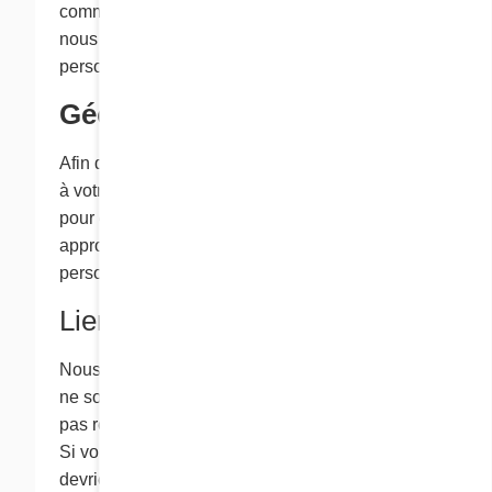
communications, veuillez communiquer avec
nous en vous servant de l’information sur la
personne- ressource indiquée ci-dessous.
Géolocalisation ​
Afin d’adapter la langue de présentation du site
à votre région, votre adresse IP peut être utilisée
pour estimer votre emplacement géographique
approximatif (province ou pays). Aucune donnée
personnelle n’est conservée à cette fin.
Liens vers d’autres sites
Nous pouvons offrir des liens vers des sites qui
ne sont pas exploités par Cora et qui ne sont
pas régis par notre politique de confidentialité.
Si vous visitez l'un de ces sites externes, vous
devriez consulter sa politique de confidentialité