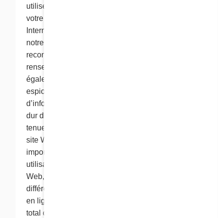
utilisez. Une adresse IP est un numéro attribué à
votre ordinateur lorsque vous vous connectez à
Internet. Chaque fois que vous visitez ce site,
notre serveur Web peut automatiquement
reconnaître et recueillir ces renseignements. Les
renseignements automatiques comprennent
également les « cookies » et les « pixels-
espions ». Les « cookies » sont des éléments
d’information qu’un site Web transfère au disque
dur d’un ordinateur personnel à des fins de
tenue des dossiers. Les cookies permettent au
site Web de se rappeler les renseignements
importants qui rendront plus pratique votre
utilisation du site. Comme la plupart des sites
Web, celui de Cora utilise des cookies à
différentes fins pour améliorer votre expérience
en ligne. Ainsi, nous faisons le suivi du nombre
total de visiteurs de notre site sur la base d’un