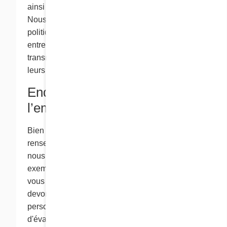
ainsi que les autres politiques qui le régissent.
Nous ne sommes pas responsables des
politiques et des pratiques des autres
entreprises, et tout renseignement que vous
transmettez à ces entreprises est assujetti à
leurs politiques de confidentialité.
Enquêtes préalables à
l’emploi
Bien que la loi ne s’applique pas aux
renseignements personnels de nos employés,
nous avons décidé d’adopter des « pratiques
exemplaires » en matière de confidentialité. Si
vous posez votre candidature chez Cora, nous
devons prendre en compte vos renseignements
personnels dans le cadre de notre processus
d'évaluation. Nous conservons généralement