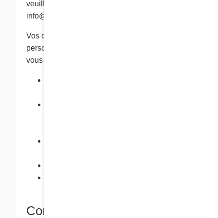
veuillez communiquer avec nous à l’adresse
info@chezcora.com.
Vos droits d’accès à vos renseignements
personnels ne sont pas absolus. Nous pouvons
vous refuser d’y accéder :
si le refus d’accès est exigé ou autorisé
par la loi;
si le fait de vous donner accès peut avoir
des répercussions déraisonnables sur la
vie privée d'autres personnes;
pour protéger les droits et la propriété de
notre compagnie; ou
lorsque la demande est futile ou vexatoire.
Si nous vous refusons votre demande
d’accès, nous vous expliquerons pourquoi.
Combien de temps gardons-