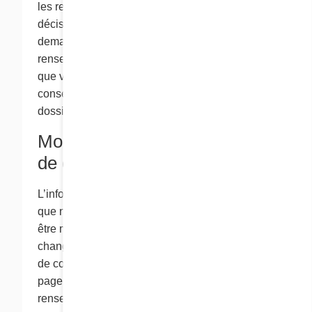
les renseignements des candidats après qu’une
décision a été prise, à moins que vous nous
demandiez de ne pas conserver ces
renseignements. Si nous vous offrons un poste,
que vous acceptez, les renseignements seront
conservés de façon confidentielle dans les
dossiers des employés.
Modifications à notre politique
de confidentialité
L’information contenue dans ce site Web ainsi
que notre politique de confidentialité peuvent
être modifiées le cas échéant. Tous les
changements à notre politique et à nos pratiques
de confidentialité figureront dans la présente
page pour que vous puissiez savoir quels
renseignements nous recueillons et comment