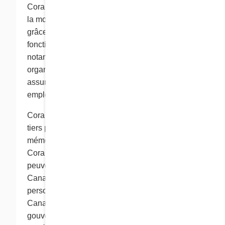
Cora se protège contre la perte, l’usage abusif et
la modification des renseignements personnels
grâce à des mesures de sécurité appropriées en
fonction de la sensibilité de l’information,
notamment en utilisant des mesures physiques,
organisationnelles et technologiques, et en
assurant une formation appropriée à ses
employés.
Cora peut engager des fournisseurs de services
tiers pour assurer l’hébergement, la
mémorisation et la conservation des données.
Cora ou ses fournisseurs de services tiers
peuvent alors utiliser des serveurs situés au
Canada ou à l'étranger. Vos renseignements
personnels peuvent être traités et stockés au
Canada ou dans un pays étranger, et les
gouvernements, les tribunaux ou les agences