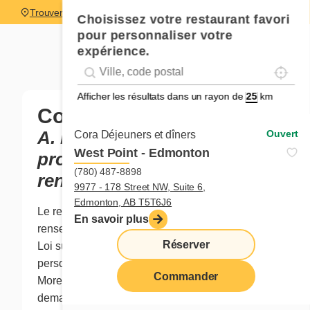
Trouver un restaurant
Choisissez votre restaurant favori
pour personnaliser votre
expérience.
Localise
Geolocation
Géolocalisation
Afficher les résultats dans un rayon de
km
Confidentialité
A. Responsable de la
Ouvert
Cora Déjeuners et dîners
West Point - Edmonton
protection des
(780) 487-8898
renseignements personnels
9977 - 178 Street NW, Suite 6,
Edmonton, AB T5T6J6
Le responsable de la protection des
En savoir plus
renseignements personnels aux termes de la
Réserver
Loi sur la protection des renseignements
personnels dans le secteur privé est Benoit
Commander
Morel, Vice-président, Affaires juridiques. Toute
demande d’accès à des renseignements