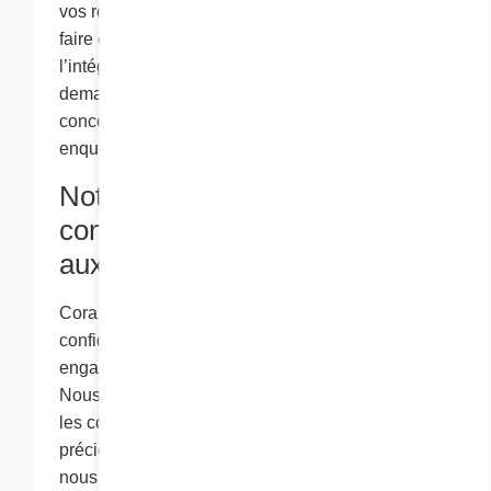
vos renseignements personnels si elle doit le
faire ou si la loi l’y autorise afin de protéger
l’intégrité du site Web, pour répondre à vos
demandes ou pour collaborer à toute enquête
concernant le respect de la loi ou à toute
enquête sur une question de sécurité publique.
Notre politique de
confidentialité relativement
aux enfants
Cora est très sensible aux questions de
confidentialité. Nous sommes fiers de notre
engagement à long terme envers nos clients.
Nous sommes particulièrement attentifs à toutes
les communications avec nos clients les plus
précieux – les enfants. Dans nos sites Web,
nous offrons de nombreuses fonctions comme