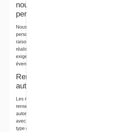
nous vos renseignements
personnels?
Nous conservons vos renseignements
personnels aussi longtemps qu’il est
raisonnablement nécessaire de le faire pour
réaliser nos transactions avec vous, ou selon les
exigences de la loi, selon la première
éventualité.
Renseignements
automatiques
Les renseignements automatiques sont des
renseignements que nous recueillons
automatiquement lorsque vous interagissez
avec ce site Web, comme votre adresse IP, le
type d’ordinateur et de navigateur que vous