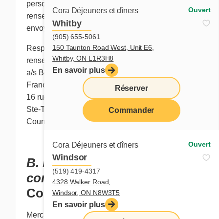
personnels ou de modification des
Ouvert
Cora Déjeuners et dîners
renseignements personnels peut lui être
Whitby
envoyée à l'adresse ci-dessous:
(905) 655-5061
150 Taunton Road West, Unit E6,
Responsable de la protection des
Whitby, ON L1R3H8
renseignements personnels
En savoir plus
a/s Benoit Morel
Franchises Cora Inc.
Réserver
16 rue Sicard, local 50
Ste-Thérèse (Québec) J7E 3W7
Commander
Courriel :
bmorel@chezcora.com
menu
Ouvert
Cora Déjeuners et dîners
Windsor
B. Politique de
(519) 419-4317
confidentialité
4328 Walker Road,
Cora Déjeuners et dîners
Windsor, ON N8W3T5
En savoir plus
Merci de nous rendre visite en ligne à l’adresse