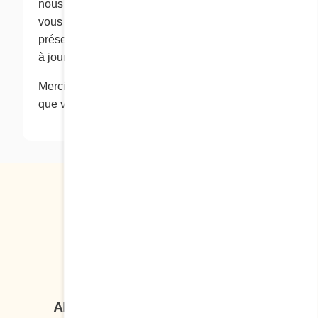
nous les utilisons et/ou les divulguons. Nous
vous conseillons de vérifier régulièrement la
présente page pour connaître la version la plus
à jour de notre politique de confidentialité.
Merci de visiter notre site Web et de la confiance
que vous témoignez à Cora Déjeuners et dîners.
Suivez-nous
Abonnez-vous à notre infolettre