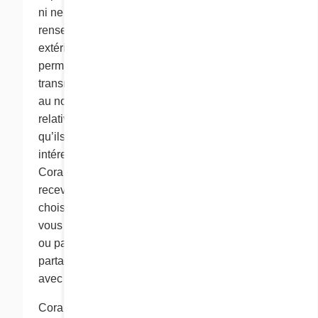
ni ne transfère ou ne divulgue des
renseignements personnels à des tiers
extérieurs au groupe Cora. Toutefois, avec votre
permission, nous pouvons occasionnellement
transmettre des renseignements de marketing
au nom de l’un de nos partenaires commerciaux
relativement à des produits ou des services
qu’ils offrent et qui sont susceptibles de vous
intéresser. Certains partenaires commerciaux de
Cora pourront vous demander si vous souhaitez
recevoir des documents de marketing. Si vous
choisissez de recevoir de tels documents, Cora
vous transmettra la documentation par la poste
ou par courriel au nom des partenaires, mais ne
partagera pas vos renseignements personnels
avec lesdits partenaires.
Cora se réserve le droit d’utiliser ou de divulguer