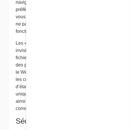
navigateur pour savoir comment changer vos
préférences en ce qui a trait aux cookies. Si
vous désactivez tous les cookies, vous pourriez
ne pas être en mesure de profiter de toutes les
fonctions du présent site Web.
Les « pixels-espions », également appelés GIF
invisibles ou à pixel simple, sont de petits
fichiers vidéo que nous pouvons placer dans
des pages Web ainsi que dans des bulletins sur
le Web que nous transmettons par courriel. Avec
les cookies, les pixels-espions nous permettent
d’établir avec précision le nombre d’utilisateurs
uniques qui consultent une page en particulier,
ainsi que le nombre de fois que ces pages sont
consultées.
Sécurité