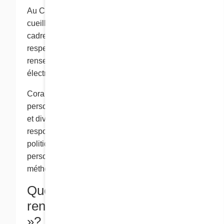
Au Canada, les organismes qui procèdent à la
cueillette de renseignements personnels dans le
cadre de leurs activités commerciales doivent
respecter la Loi sur la protection des
renseignements personnels et les documents
électroniques (la « Loi »).
Cora est responsable des renseignements
personnels qu’elle recueille, utilise, garde à jour
et divulgue. Pour nous acquitter de cette
responsabilité, nous avons préparé la présente
politique et assuré la formation de notre
personnel relativement à nos politiques et
méthodes.
Que sont les «
renseignements personnels
»?