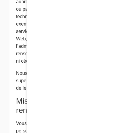
auprès des enfants ne sont utilisés que par Cora
ou par d’autres entités qui offrent des services
techniques, d’exécution ou autres à Cora. Par
exemple, de telles entités peuvent offrir des
services comme l’amélioration de nos sites
Web, l’exécution de nos demandes ou
l’administration de concours. Ces
renseignements personnels ne sont pas vendus
ni cédés à des tiers.
Nous exhortons les parents à surveiller et à
superviser régulièrement les activités en ligne
de leurs enfants.
Mise à jour de vos
renseignements
Vous restez maître de tous les renseignements
personnels que vous nous fournissez en ligne.