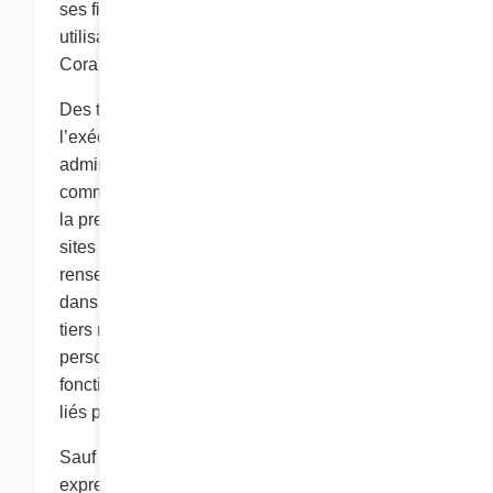
ses filiales et ses sociétés affiliées. Toute
utilisation de ces renseignements par le groupe
Cora est conforme à la présente politique.
Des tiers peuvent être engagés par Cora pour
l’exécution de diverses fonctions
administratives, comme l’exécution de
commandes, la participation à des promotions et
la prestation de services techniques pour nos
sites Web. Ces tiers peuvent avoir accès à vos
renseignements personnels s’ils en ont besoin
dans l’exécution de ces fonctions. Toutefois, ces
tiers ne peuvent utiliser lesdits renseignements
personnels que pour l’exécution de telles
fonctions, et à aucune autre fin. Ces tiers sont
liés par la présente politique de confidentialité.
Sauf si cela fait l’objet d’une prescription
expresse prévue aux présentes, Cora ne vend,