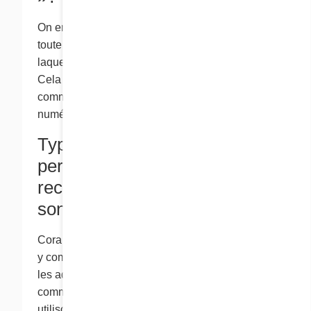
On entendt par « renseignements personnels »
toute information qui vous identifie ou par
laquelle il est possible de déduire votre identité.
Cela ne comprend pas votre nom, votre adresse
commerciale, votre titre professionnel ou votre
numéro de téléphone d’affaires.
Type de renseignements
personnels que nous
recueillons et comment ils
sont utilisés
Cora recueille des renseignements personnels,
y compris les adresses postales à la maison et
les adresses courriel, lorsqu’ils lui sont
communiqués volontairement par vous. Nous
utilisons vos renseignements personnels pour