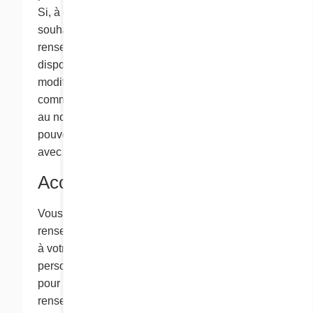
Si, à quelque moment que ce soit, vous
souhaitez mettre à jour ou corriger les
renseignements personnels dont nous
disposons sur vous, ou si vous souhaitez
modifier vos préférences pour les
communications que vous recevez de nous ou
au nom de nos partenaires commerciaux, vous
pouvez nous en informer en communiquant
avec nous à l’adresse info@chezcora.com.
Accès
Vous pouvez demander d’accéder à tous les
renseignements personnels que nous détenons
à votre sujet. Afin de revoir les renseignements
personnels que nous détenons à votre sujet, ou
pour nous demander de supprimer ces
renseignements ou de cesser de les utiliser,