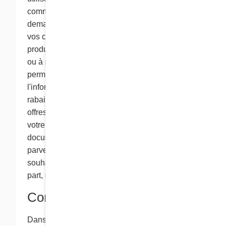
communiquer avec vous, pour répondre à vos
demandes de renseignements et pour obtenir
vos commentaires sur nos sites Web et sur nos
produits, ou pour vous inscrire à nos concours
ou à nos tirages au sort. À l’occasion, avec votre
permission, nous vous ferons parvenir de
l'information de marketing comme des bons
rabais, des renseignements sur de nouvelles
offres de produits, etc. Si vous ne donnez pas
votre consentement pour recevoir cette
documentation, nous ne vous la faisons pas
parvenir. Si vous nous dites que vous ne
souhaitez plus recevoir d’information de notre
part, nous n’enverrons plus aucun document.
Consentement
Dans la plupart des cas, nous vous