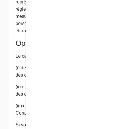
représentant les forces de l’ordre et de
réglementation de ce pays peuvent être en
mesure d’accéèder aux renseignements
personnels en faisant appel aux lois dudit pays
étranger.
Options d’exclusion
Le cas échéant, l’occasion vous est donnée:
(i) de vous exclure des listes de transmission
des communications de Cora,
(ii) de retirer vos renseignements personnels
des dossiers de Cora ou
(iii) de choisir de ne plus recevoir de services de
Cora.
Si vous choisissez de ne plus recevoir d’autres