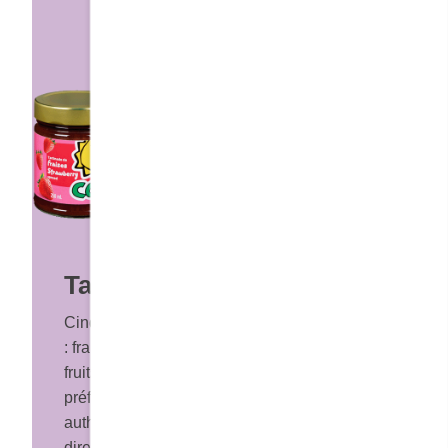
Tartinades Cora
Cinq saveurs aussi colorées que délicieuses
: fraises, framboises, orange, bleuets et petits
fruits. Sur tes rôties, gaufres ou pancakes
préférés, ces tartinades transportent le goût
authentique des déjeuners Cora…
directement à la maison.