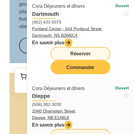
gourmands ? Agrémentez votre mélange de
Ouvert
Cora Déjeuners et dîners
pépites de chocolat blanc et de vos petits
Dartmouth
fruits préférés. Laissez aller votre créativité et
(902) 433-0079
obtenez un vrai délice à la Cora !
Portland Center - 644 Portland Street,
Dartmouth, NS B2W6C4
En savoir plus
En savoir plus
Réserver
Commander
Retrouvez ce produit chez votre
marchand favori.
Ouvert
Cora Déjeuners et dîners
Dieppe
(506) 382-3030
1040 Champlain Street,
Dieppe, NB E1A8L8
En savoir plus