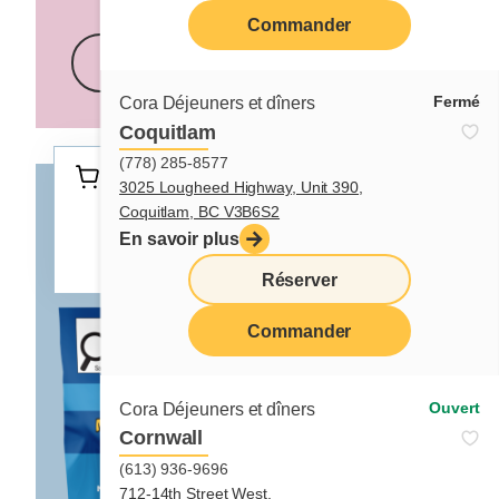
Commander
En savoir plus
Fermé
Cora Déjeuners et dîners
Coquitlam
(778) 285-8577
Retrouvez ce produit dans tout les
3025 Lougheed Highway, Unit 390,
restaurants Cora et près des
Coquitlam, BC V3B6S2
nécessaires à pâtisserie chez votre
En savoir plus
marchand favori.
Réserver
Commander
Ouvert
Cora Déjeuners et dîners
Cornwall
(613) 936-9696
712-14th Street West,