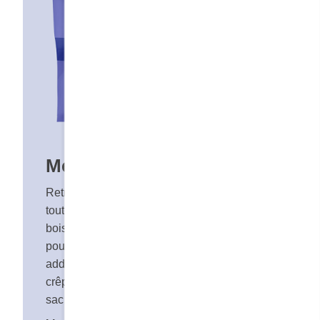
Mélange à crêpes nature
Retrouver le bon goût d’une crêpe maison en
toute simplicité. Il suffit d’ajouter le lait ou la
boisson végétale de votre choix au mélange
pour créer un déjeuner tout en saveur. Sans
additifs ni arômes artificiels, le mélange à
crêpes est offert en format familial dans un
sac refermable des plus pratique.