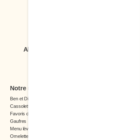
Suivez-nous
Abonnez-vous à notre infolettre
Je veux m'inscrire
Notre menu
Ben et Dictine
Boissons
Cassolettes
Crêpes
Favoris des ados
Fruits frais
Gaufres
Menu enfants
Menu lève-tôt
Oeufs
Omelettes et Crêpomelettes
Pain doré