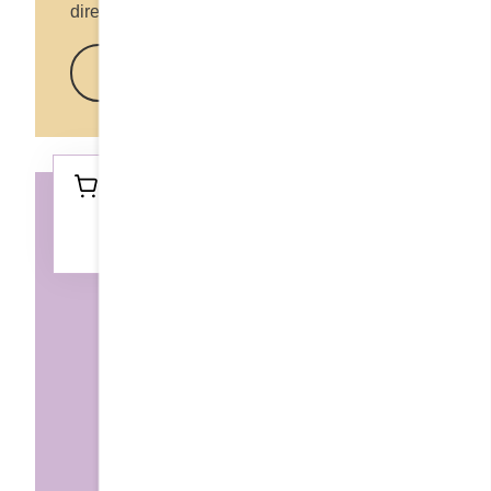
directement à la maison!
En savoir plus
Retrouvez ce produit dans tout les
restaurants Cora et chez votre
marchand favori.