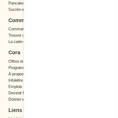
Pancakes
Sandwichs
Sucrés-salés
Commander
Commande en ligne
Trouver un restaurant
La carte-cadeau Cora
Cora
Offres et concours
Programme fidélité Cora
À propos des restaurants Cora
Infolettre Cora
Emplois
Devenir franchisé
Donner votre avis
Liens utiles