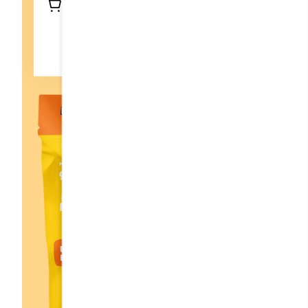
RetroRetrouvez ce produit dans tout
les restaurants Cora et près des
nécessaires à pâtisserie chez votre
marchand favori.