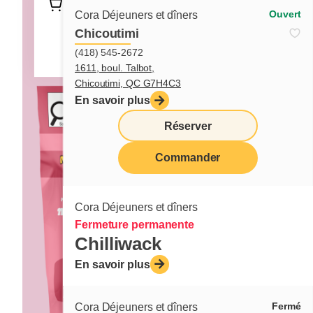
Retrouvez ce produit dans tout les
Ouvert
Cora Déjeuners et dîners
restaurants Cora et près des
Chicoutimi
nécessaires à pâtisserie chez votre
(418) 545-2672
marchand favori.
1611, boul. Talbot,
Chicoutimi, QC G7H4C3
En savoir plus
Réserver
Commander
menu
Cora Déjeuners et dîners
Fermeture permanente
Chilliwack
En savoir plus
Fermé
Cora Déjeuners et dîners