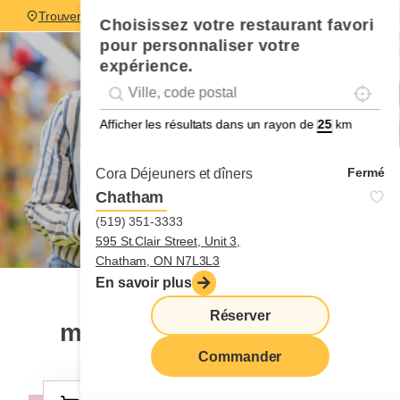
Trouver un restaurant
Choisissez votre restaurant favori
pour personnaliser votre
expérience.
Localise
Geolocation
Géolocalisation
Afficher les résultats dans un rayon de
km
Fermé
Cora Déjeuners et dîners
Chatham
(519) 351-3333
595 St.Clair Street, Unit 3,
Chatham, ON N7L3L3
En savoir plus
Vos produits Cora favoris
Réserver
maintenant en épicerie!
Commander