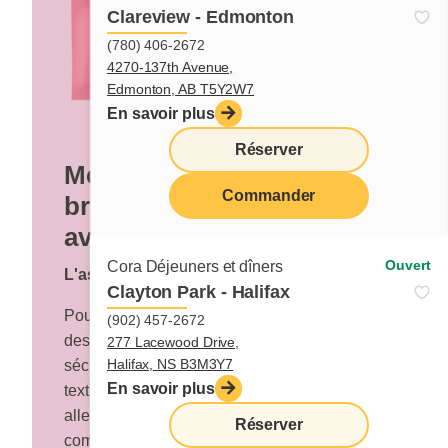
Clareview - Edmonton
(780) 406-2672
4270-137th Avenue,
Edmonton, AB T5Y2W7
En savoir plus
Réserver
Mélange à muffins
Commander
brisures de chocolat et
avoine
Ouvert
Cora Déjeuners et dîners
L'astuce de Cora
Clayton Park - Halifax
Pourquoi ne pas incorporer à votre mélange
(902) 457-2672
des noix de Grenoble et des canneberges
277 Lacewood Drive,
Halifax, NS B3M3Y7
séchées ? Cela ajoutera du croquant et de la
En savoir plus
texture à vos muffins. N’hésitez pas à laisser
aller votre créativité et multipliez les
Réserver
combinaisons !