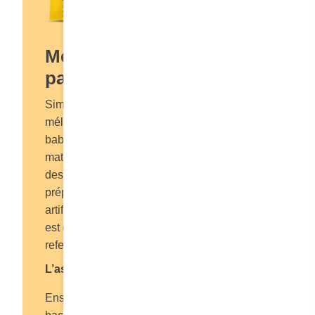
Mélange à gaufres et à
pancakes Babeurre
Simplifiez vos délicieux déjeuners avec ce
mélange à gaufres et à pancakes au
babeurre qui vous facilitera la vie lors de vos
matins pressés. Le mélange offre le meilleur
des deux mondes, avec ses 2 modes de
préparation. Sans additifs ni arômes
artificiels, le mélange à gaufres et à pancakes
est offert en format familial dans un sac
refermable des plus pratique.
L’astuce de Mme Cora
Ensoleillez vos pancakes en y ajoutant du