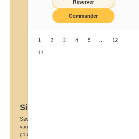
Réserver
Commander
1
2
3
4
5
…
12
13
Sirop à saveur de vanille
Savoureux à souhait, le sirop à saveur de
vanille Cora transforme pancakes, crêpes et
gaufres en un petit-déjeuner gourmand…