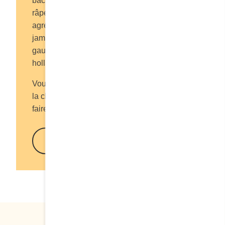
bacon, du fromage cheddar et de la pomme
râpée avant de les cuire. Pour vos gaufres,
agrémentez votre mélange de petits cubes de
jambon et de fromage Suisse. Une fois la
gaufre cuite, nappez-la d’une sauce
hollandaise. Bon appétit !
Vous pouvez communiquer avec le service à
la clientèle au 1 866 533-8431 pour nous
faire part de vos commentaires.
En savoir plus