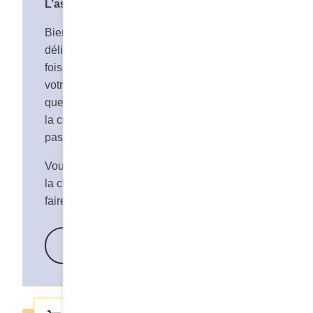
L’astuce salée de Mme Cora
Bien que la crêpe en elle-même soit
délicieuse, ensoleillez-la à votre goût. Une
fois la crêpe cuite, ajoutez-y du jambon et
votre fromage préféré avant de la replier pour
que le fromage et le jambon fusionnent avec
la crêpe. Un vrai délice à la Cora. N’hésitez
pas à laisser aller votre créativité.
Vous pouvez communiquer avec le service à
la clientèle au 1 866 533-8431 pour nous
faire part de vos commentaires.
En savoir plus