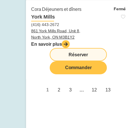
Fermé
Cora Déjeuners et dîners
York Mills
(416) 443-2672
861 York Mills Road, Unit 8,
North York, ON M3B1Y2
En savoir plus
Réserver
Commander
1
2
3
…
12
13