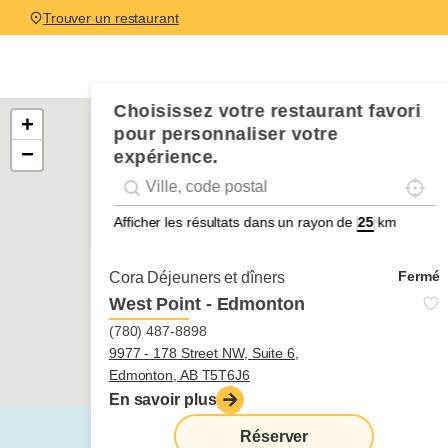
Trouver un restaurant
Leaflet Map
Choisissez votre restaurant favori
+
pour personnaliser votre
−
expérience.
Localis
Geolocation
Géolocalisation
Afficher les résultats dans un rayon de
km
Fermé
Cora Déjeuners et dîners
West Point - Edmonton
(780) 487-8898
9977 - 178 Street NW, Suite 6,
Edmonton, AB T5T6J6
En savoir plus
Réserver