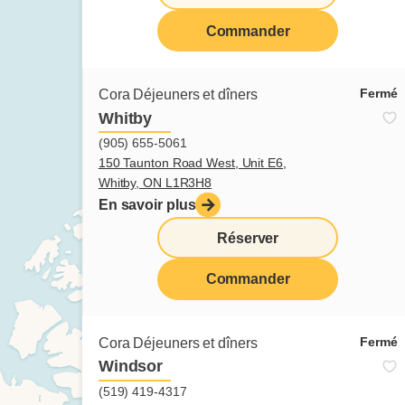
Commander
Fermé
Cora Déjeuners et dîners
Whitby
(905) 655-5061
150 Taunton Road West, Unit E6,
Whitby, ON L1R3H8
En savoir plus
menu
Réserver
Commander
Fermé
Cora Déjeuners et dîners
Windsor
(519) 419-4317