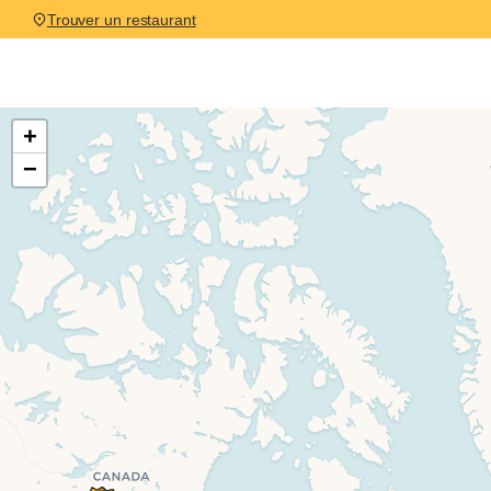
Trouver un restaurant
Leaflet Map
+
−