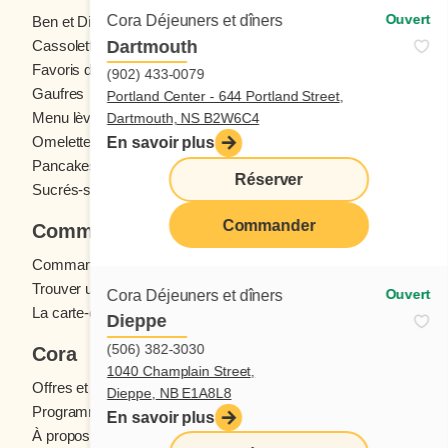
Ouvert
Cora Déjeuners et dîners
Ben et Dictine
Boissons
Dartmouth
Cassolettes
Crêpes
Favoris des ados
Fruits frais
(902) 433-0079
Gaufres
Menu enfants
Portland Center - 644 Portland Street,
Menu lève-tôt
Oeufs
Dartmouth, NS B2W6C4
Omelettes et Crêpomelettes
Pain doré
En savoir plus
Pancakes
Sandwichs
Réserver
Sucrés-salés
Commander
Commander
Commande en ligne
Trouver un restaurant
Ouvert
Cora Déjeuners et dîners
La carte-cadeau Cora
Dieppe
(506) 382-3030
Cora
1040 Champlain Street,
Offres et concours
Dieppe, NB E1A8L8
Programme fidélité Cora
En savoir plus
À propos des restaurants Cora