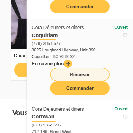
Commander
Ouvert
Cora Déjeuners et dîners
Coquitlam
(778) 285-8577
3025 Lougheed Highway, Unit 390,
Cuisinier ou cuisinière
Coquitlam, BC V3B6S2
En savoir plus
Postuler
En savoir plus
Réserver
Commander
Ouvert
Cora Déjeuners et dîners
Vous ne voyez pas votre poste de
Cornwall
rêve?
(613) 936-9696
712-14th Street West,