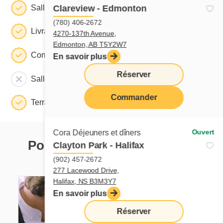
Salle à manger
Clareview - Edmonton
(780) 406-2672
Livraison
4270-137th Avenue,
Edmonton, AB T5Y2W7
Commande à emporter
En savoir plus
Réserver
Salle de réunion
Commander
Terrasse
Ouvert
Cora Déjeuners et dîners
Postuler dans ce restaurant
Clayton Park - Halifax
(902) 457-2672
Postes présentement disponibles
277 Lacewood Drive,
Halifax, NS B3M3Y7
En savoir plus
Réserver