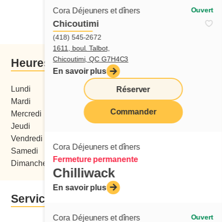
Ouvert
Cora Déjeuners et dîners
Commander de ce restaurant
Chicoutimi
(418) 545-2672
1611, boul. Talbot,
Chicoutimi, QC G7H4C3
Heures d'ouverture
En savoir plus
Lundi
06:00 - 16:00
Réserver
Mardi
06:00 - 15:00
Commander
Mercredi
06:00 - 15:00
Jeudi
06:00 - 15:00
menu
Vendredi
06:00 - 15:00
Cora Déjeuners et dîners
Samedi
06:00 - 16:00
Fermeture permanente
Dimanche
07:00 - 16:00
Chilliwack
En savoir plus
Services
Ouvert
Cora Déjeuners et dîners