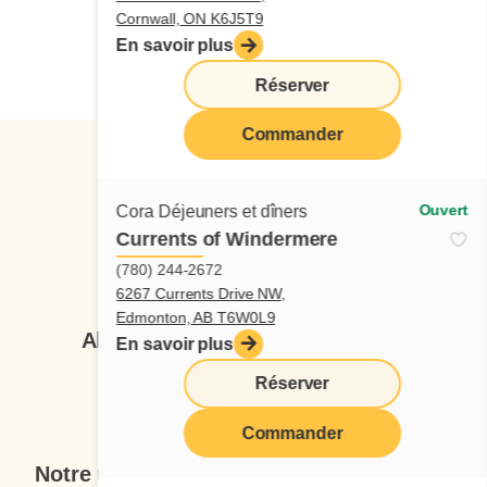
Cornwall, ON K6J5T9
En savoir plus
Candidature spontanée
Réserver
Commander
Ouvert
Cora Déjeuners et dîners
Currents of Windermere
Suivez-nous
(780) 244-2672
6267 Currents Drive NW,
Edmonton, AB T6W0L9
Abonnez-vous à notre infolettre
En savoir plus
Réserver
Je veux m'inscrire
Commander
Notre menu