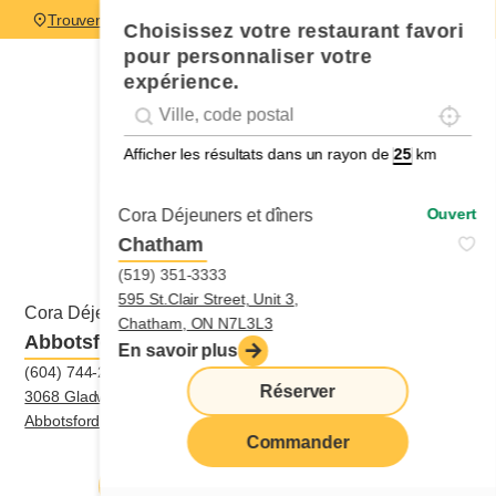
Trouver un restaurant
Choisissez votre restaurant favori
pour personnaliser votre
expérience.
Localise
Geolocation
Géolocalisation
Afficher les résultats dans un rayon de
km
Ouvert
Cora Déjeuners et dîners
Chatham
(519) 351-3333
595 St.Clair Street, Unit 3,
Ouvert
Cora Déjeuners et dîners
Chatham, ON N7L3L3
Abbotsford
En savoir plus
(604) 744-2672
Réserver
3068 Gladwin Road,
Abbotsford, BC V2T5T5
Commander
Itinéraire
|
(604) 744-2672
Réserver