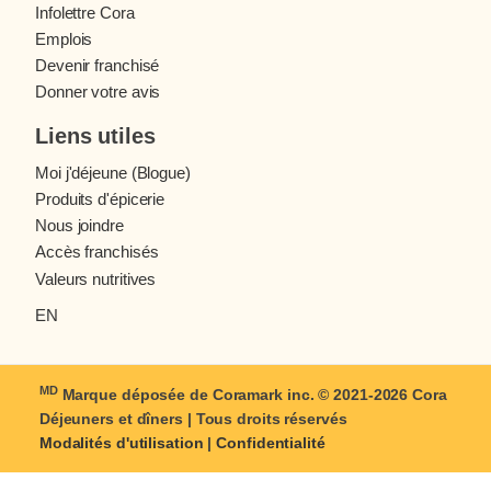
Infolettre Cora
Emplois
Devenir franchisé
Donner votre avis
Liens utiles
Moi j'déjeune (Blogue)
Produits d'épicerie
Nous joindre
Accès franchisés
Valeurs nutritives
EN
MD
Marque déposée de Coramark inc. © 2021-2026
Cora
Déjeuners et dîners
| Tous droits réservés
Modalités d'utilisation
|
Confidentialité