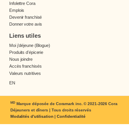
Infolettre Cora
Emplois
Devenir franchisé
Donner votre avis
Liens utiles
Moi j'déjeune (Blogue)
Produits d'épicerie
Nous joindre
Accès franchisés
Valeurs nutritives
EN
MD
Marque déposée de Coramark inc. © 2021-2026
Cora
Déjeuners et dîners
| Tous droits réservés
Modalités d'utilisation
|
Confidentialité