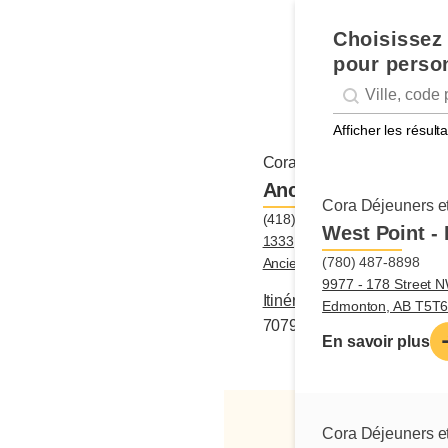
Choisissez 
pour person
Geolocation
Géolocalisation
Afficher les résul
Cora Déjeuners et dîners
Ancienne-Lorette
Cora Déjeuners et
(418) 871-7079
West Point -
1333, route de l'Aéroport,
(780) 487-8898
Ancienne-Lorette, QC G2G1
9977 - 178 Street N
Itinéraire
|
(418) 871-
Edmonton, AB T5T
7079
En savoir plus
Cora Déjeuners et