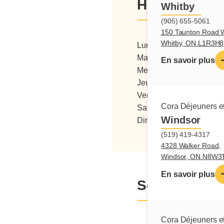
Heures d'ouv
Whitby
(905) 655-5061
150 Taunton Road W
Whitby, ON L1R3H8
Lundi
06:00 - 15:00
Mardi
06:00 - 15:00
En savoir plus
Mercredi
06:00 - 15:00
Jeudi
06:00 - 15:00
Vendredi
06:00 - 15:00
Cora Déjeuners et
Samedi
06:00 - 15:00
Windsor
Dimanche
07:00 - 15:00
(519) 419-4317
4328 Walker Road,
Windsor, ON N8W3
En savoir plus
Services
Cora Déjeuners et