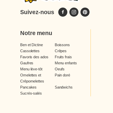
Suivez-nous
Notre menu
Ben et Dictine
Boissons
Cassolettes
Crêpes
Favoris des ados
Fruits frais
Gaufres
Menu enfants
Menu lève-tôt
Oeufs
Omelettes et
Pain doré
Crêpomelettes
Pancakes
Sandwichs
Sucrés-salés