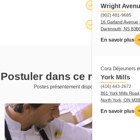
Salle à manger
Wright Avenu
(902) 481-9685
16 Garland Avenue -
Salle de réunion
Dartmouth, NS B3B
En savoir plus
Cora Déjeuners et
Postuler dans ce restaurant
York Mills
(416) 443-2672
Postes présentement disponibles
861 York Mills Road,
North York, ON M3
En savoir plus