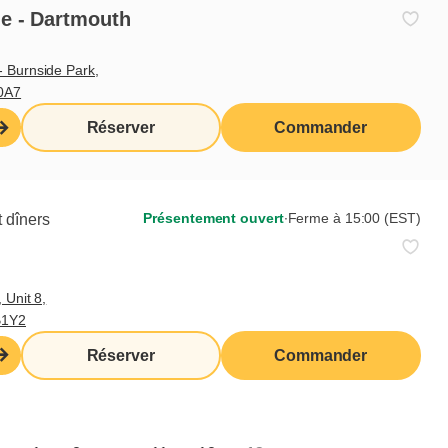
Commande à
Livraison
e - Dartmouth
emporter
 Burnside Park,
Terrasse
0A7
Réserver
Commander
Présentement ouvert
∙
Ferme à 15:00 (EST)
 dîners
 Unit 8,
B1Y2
Réserver
Commander