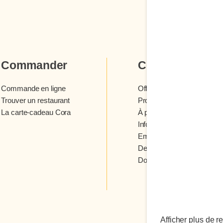
Commander
Cora
Commande en ligne
Offres et concours
Trouver un restaurant
Programme fidélité Cora
La carte-cadeau Cora
À propos des restaurants 
Infolettre Cora
Emplois
Devenir franchisé
Donner votre avis
Afficher plus de r