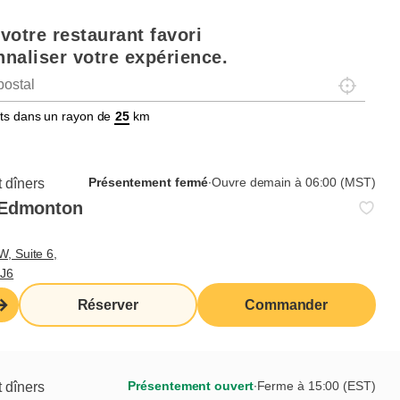
votre restaurant favori
naliser votre expérience.
Localisez-
tats dans un rayon de
km
Présentement ouvert
∙
Ferme à 15:00 (EST)
Présentement fermé
∙
Ouvre demain à 06:00 (MST)
 dîners
 Edmonton
G5
W, Suite 6,
Commander de ce
6J6
Réserver
restaurant
Réserver
Commander
Présentement ouvert
∙
Ferme à 15:00 (EST)
 dîners