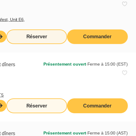
erture
est, Unit E6,
Réserver
Commander
Présentement ouvert
∙
Ferme à 15:00 (EST)
 dîners
T5
Réserver
Commander
Présentement ouvert
∙
Ferme à 15:00 (AST)
 dîners