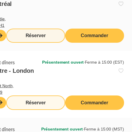
tréal
die,
3H1
Réserver
Commander
Présentement ouvert
∙
Ferme à 15:00 (EST)
 dîners
tre - London
t North,
M9
Réserver
Commander
Présentement ouvert
∙
Ferme à 15:00 (MST)
 dîners