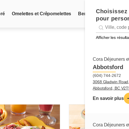
Choisissez 
oré
Omelettes et Crêpomelettes
Ben et Dictine
Oeufs
pour person
Geolocation
Géolocalisation
Afficher les résul
Cora Déjeuners et
Abbotsford
(604) 744-2672
3068 Gladwin Road
Abbotsford, BC V2
En savoir plus
Cora Déjeuners et