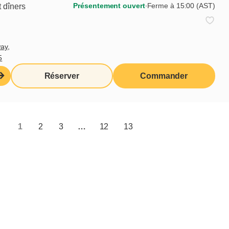
Présentement ouvert
∙
Ferme à 15:00 (AST)
 dîners
ay,
5
Réserver
Commander
1
2
3
…
12
13