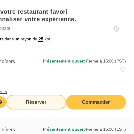
votre restaurant favori
Gaufres
Sandwichs
Favoris des ados
Crêpes
naliser votre expérience.
Localisez-
tats dans un rayon de
km
Présentement ouvert
∙
Ferme à 15:00 (PST)
 dîners
,
T5T5
Réserver
Commander
Présentement ouvert
∙
Ferme à 15:00 (EST)
 dîners