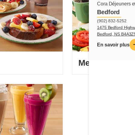
Cora Déjeuners et
Bedford
(902) 832-5252
1475 Bedford Highw
Bedford, NS B4A3Z
En savoir plus
Menu lève-tôt