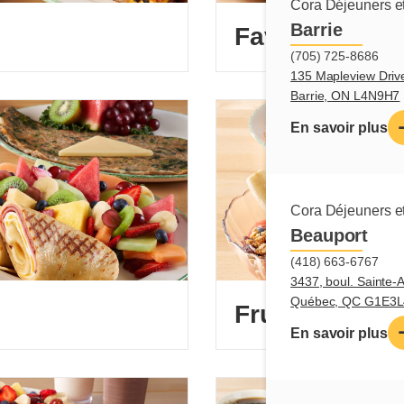
Cora Déjeuners et
Barrie
Favoris des a
(705) 725-8686
135 Mapleview Driv
Barrie, ON L4N9H7
En savoir plus
Cora Déjeuners et
Beauport
(418) 663-6767
3437, boul. Sainte-
Québec, QC G1E3L
Fruits frais
En savoir plus