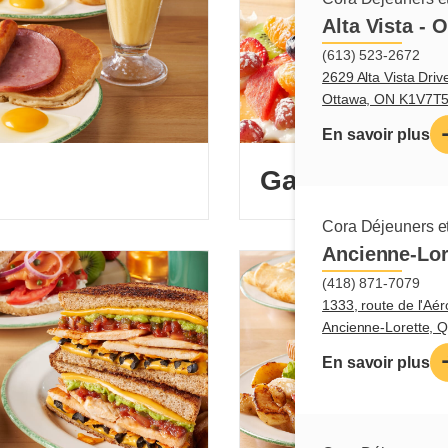
Alta Vista - 
(613) 523-2672
2629 Alta Vista Driv
Ottawa, ON K1V7T
En savoir plus
Gaufres
Cora Déjeuners et
Ancienne-Lor
(418) 871-7079
1333, route de l'Aér
Ancienne-Lorette,
En savoir plus