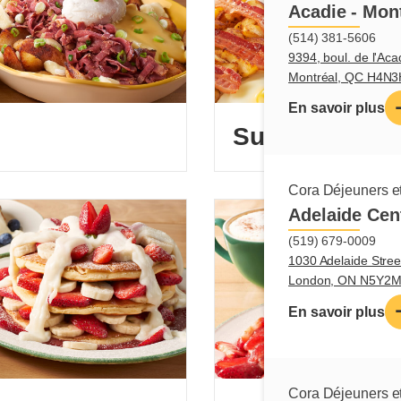
Acadie - Mon
(514) 381-5606
9394, boul. de l'Aca
Montréal, QC H4N
En savoir plus
Sucrés-salés
Cora Déjeuners et
Adelaide Cen
(519) 679-0009
1030 Adelaide Stree
London, ON N5Y2
En savoir plus
Cora Déjeuners et