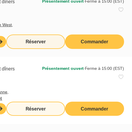
Présentement ouvert
∙
Ferme à 15:00 (EST)
 dîners
dos
e West,
Réserver
Commander
Présentement ouvert
∙
Ferme à 15:00 (EST)
 dîners
Anne,
4
Réserver
Commander