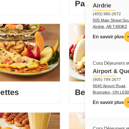
Pain doré
Airdrie
(403) 980-2672
505 Main Street Sou
Airdrie, AB T4B3K3
En savoir plus
Cora Déjeuners et
Airport & Qu
(905) 799-2677
9045 Airport Road,
ettes
Ben et Dictine
Brampton, ON L6S
En savoir plus
Cora Déjeuners et