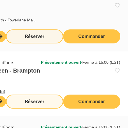
th - Towerlane Mall,
Réserver
Commander
Présentement ouvert
∙
Ferme à 15:00 (EST)
 dîners
een - Brampton
0B8
Réserver
Commander
Présentement ouvert
∙
Ferme à 15:00 (EST)
 dîners