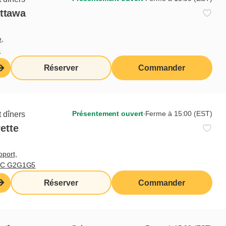
Ottawa
e,
5
Réserver
Commander
Présentement ouvert
∙
Ferme à 15:00 (EST)
 dîners
ette
oport,
 QC G2G1G5
Réserver
Commander