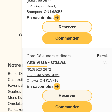
(905) 799-2677
9045 Airport Road,
Brampton, ON L6S0B8
En savoir plus
Suivez-nous
Réserver
Abonnez-vous à notre infolettre
Commander
Je veux m'inscrire
Fermé
Cora Déjeuners et dîners
Alta Vista - Ottawa
Notre menu
(613) 523-2672
Ben et Dictine
Boissons
2629 Alta Vista Drive,
Cassolettes
Crêpes
Ottawa, ON K1V7T5
Favoris des ados
Fruits frais
En savoir plus
Gaufres
Menu enfants
Réserver
Menu lève-tôt
Oeufs
Omelettes et Crêpomelettes
Pain doré
Commander
Pancakes
Sandwichs