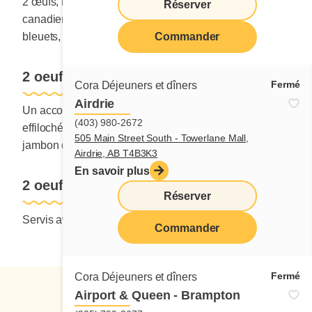
2 œufs, bacon, jambon, saucisse, peameal bacon
Réserver
canadien, fèves au lard, cretons et pancake aux
bleuets, le tout servi avec pommes de terre et rôties.
Commander
2 oeufs avec accompagnement
Fermé
Cora Déjeuners et dîners
Airdrie
Un accompagnement au choix : nouveau jambon
(403) 980-2672
effiloché, bacon, saucisses, saucisses de dinde,
505 Main Street South - Towerlane Mall,
jambon ou galette de haricots noirs.
Airdrie, AB T4B3K3
En savoir plus
2 oeufs et fruits
Réserver
Servis avec fruits frais seulement.
Commander
Fermé
Cora Déjeuners et dîners
Airport & Queen - Brampton