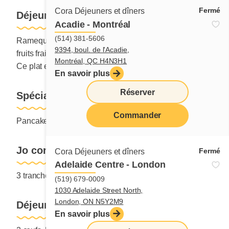
Fermé
Cora Déjeuners et dîners
Déjeuner d'Annie
Acadie - Montréal
(514) 381-5606
Ramequin de fromage cottage, une rôtie, un œuf et
9394, boul. de l'Acadie,
fruits frais.
Montréal, QC H4N3H1
Ce plat est servi sans pommes de terre.
En savoir plus
Réserver
Spécial Cora
Commander
Pancake, bacon, saucisse, jambon et 2 œufs.
menu
Jo construction
Fermé
Cora Déjeuners et dîners
Adelaide Centre - London
3 tranches de bacon, 3 saucisses et 3 œufs.
(519) 679-0009
1030 Adelaide Street North,
London, ON N5Y2M9
Déjeuner Gargantua
En savoir plus