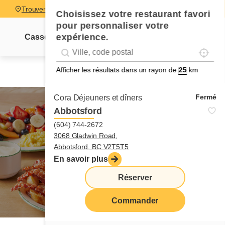
Trouver un restaurant
Choisissez votre restaurant favori
pour personnaliser votre
expérience.
Cassolettes
Sucrés-salés
Pancakes
Pain dor
Localise
Geolocation
Géolocalisation
Afficher les résultats dans un rayon de
km
Fermé
Cora Déjeuners et dîners
Abbotsford
(604) 744-2672
3068 Gladwin Road,
oeufs
Abbotsford, BC V2T5T5
En savoir plus
Réserver
Commander