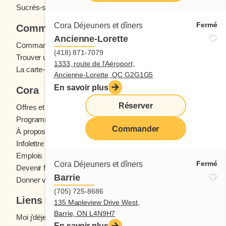
Sucrés-salés
Fermé
Cora Déjeuners et dîners
Commander
Ancienne-Lorette
Commande en ligne
(418) 871-7079
Trouver un restaurant
1333, route de l'Aéroport,
La carte-cadeau Cora
Ancienne-Lorette, QC G2G1G5
En savoir plus
Cora
Réserver
Offres et concours
Programme fidélité Cora
Commander
À propos des restaurants Cora
Infolettre Cora
Emplois
Fermé
Cora Déjeuners et dîners
Devenir franchisé
Barrie
Donner votre avis
(705) 725-8686
Liens utiles
135 Mapleview Drive West,
Barrie, ON L4N9H7
Moi j'déjeune (Blogue)
En savoir plus