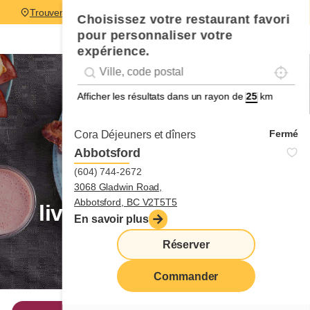
Trouver un restaurant
Les restaurants Cora embauchent,
Choisissez votre restaurant favori
pour personnaliser votre
faites partie de l’équipe!
expérience.
Localise
Geolocation
Géolocalisation
Afficher les résultats dans un rayon de
km
Fermé
Cora Déjeuners et dîners
Déjeuners
Abbotsford
(604) 744-2672
spectaculaires
3068 Gladwin Road,
Abbotsford, BC V2T5T5
livrés à votre domicile
En savoir plus
Réserver
Commander
Commander