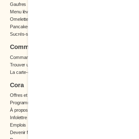
Gaufres
Menu enfants
Menu lève-tôt
Oeufs
Omelettes et Crêpomelettes
Pain doré
Pancakes
Sandwichs
Sucrés-salés
Commander
Commande en ligne
Trouver un restaurant
La carte-cadeau Cora
Cora
Offres et concours
Programme fidélité Cora
À propos des restaurants Cora
Infolettre Cora
Emplois
Devenir franchisé