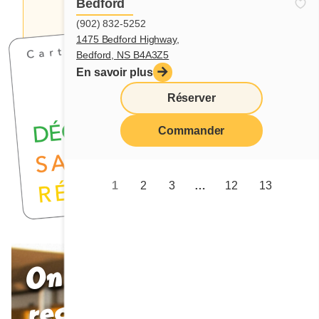
Bedford
(902) 832-5252
1475 Bedford Highway,
Bedford, NS B4A3Z5
En savoir plus
Réserver
Commander
1
2
3
…
12
13
On
recrute