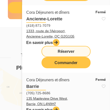
Menu enfants
Fermé
Cora Déjeuners et dîners
Ancienne-Lorette
(418) 871-7079
1333, route de l'Aéroport,
Ancienne-Lorette, QC G2G1G5
En savoir plus
Réserver
TROUVER VOTRE RESTAURANT
CORA
Commander
Plus de
125 restaurants Cora
pour vous servir
Fermé
Cora Déjeuners et dîners
Barrie
CB
Trouver un restaurant
(705) 725-8686
TN
AB
SK
MB
135 Mapleview Drive West,
QC
ON
Barrie, ON L4N9H7
N-B
N-É
En savoir plus