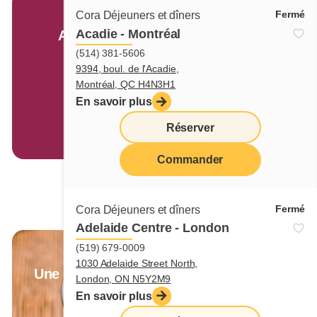
Marché Cora
Fermé
Cora Déjeuners et dîners
Acadie - Montréal
Apporte du soleil à la maison!
(514) 381-5606
9394, boul. de l'Acadie,
Montréal, QC H4N3H1
En savoir plus
Réserver
Commander
En savoir plus
menu
Fermé
Cora Déjeuners et dîners
Adelaide Centre - London
(519) 679-0009
6e café spécialisé gratuit
1030 Adelaide Street North,
Une promotion exclusive aux Mordus
London, ON N5Y2M9
de Cora
En savoir plus