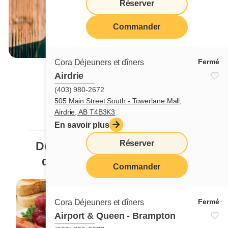
Réserver
Commander
Voir l'offre
Fermé
Cora Déjeuners et dîners
Airdrie
(403) 980-2672
505 Main Street South - Towerlane Mall,
Airdrie, AB T4B3K3
En savoir plus
LE MENU CORA
Réserver
Des
plats colorés
débordant
de saveurs et de fraîcheur
Commander
Fermé
Cora Déjeuners et dîners
Airport & Queen - Brampton