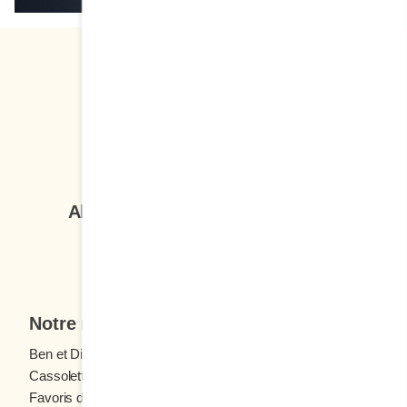
Suivez-nous
Abonnez-vous à notre infolettre
Je veux m'inscrire
Notre menu
Ben et Dictine
Boissons
Cassolettes
Crêpes
Favoris des ados
Fruits frais