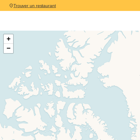
Trouver un restaurant
Leaflet Map
+
−