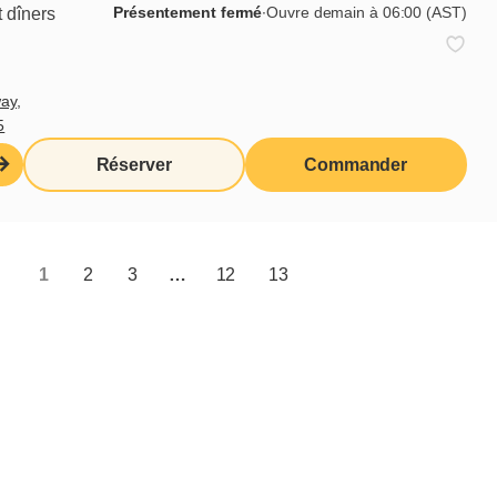
Présentement fermé
∙
Ouvre demain à 06:00 (AST)
 dîners
ay,
5
Réserver
Commander
1
2
3
…
12
13