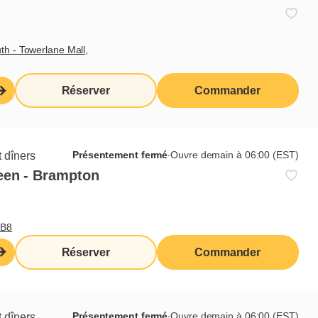
th - Towerlane Mall,
Réserver
Commander
Présentement fermé
∙
Ouvre demain à 06:00 (EST)
 dîners
een - Brampton
0B8
Réserver
Commander
Présentement fermé
∙
Ouvre demain à 06:00 (EST)
 dîners