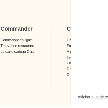
Commander
Cora
Commande en ligne
Offres et concours
Trouver un restaurant
Programme fidélité Cora
La carte-cadeau Cora
À propos des restaurants 
Infolettre Cora
Emplois
Devenir franchisé
Donner votre avis
Afficher plus de r