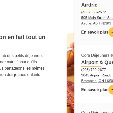
Airdrie
(403) 980-2672
505 Main Street Sou
Airdrie, AB T4B3K3
En savoir plus
on en fait tout un
Cora Déjeuners et
lub des petits déjeuners
Airport & Qu
er nutritif pour qu’ils
ous partageons les mêmes
(905) 799-2677
tion des jeunes enfants
9045 Airport Road,
Brampton, ON L6S
En savoir plus
Cora Déjeuners et