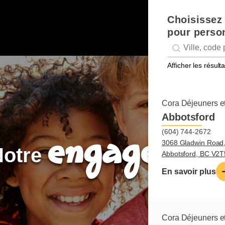
Choisissez 
pour person
Geolocation
Géolocalisation
Afficher les résul
Cora Déjeuners et
Abbotsford
(604) 744-2672
engagemen
3068 Gladwin Road
otre
Abbotsford, BC V2
En savoir plus
Cora Déjeuners et