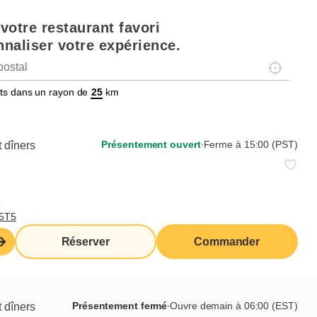
votre restaurant favori
naliser votre expérience.
Localisez-
tats dans un rayon de
km
Présentement ouvert
∙
Ferme à 15:00 (PST)
 dîners
t
,
T5T5
Réserver
Commander
Présentement fermé
∙
Ouvre demain à 06:00 (EST)
 dîners