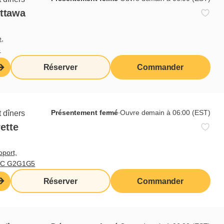
Ottawa
e,
5
Réserver
Commander
Présentement fermé
∙
Ouvre demain à 06:00 (EST)
 dîners
ette
oport,
 QC G2G1G5
Réserver
Commander