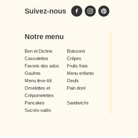
Suivez-nous
Notre menu
Ben et Dictine
Boissons
Cassolettes
Crêpes
Favoris des ados
Fruits frais
Gaufres
Menu enfants
Menu lève-tôt
Oeufs
Omelettes et
Pain doré
Crêpomelettes
Pancakes
Sandwichs
Sucrés-salés