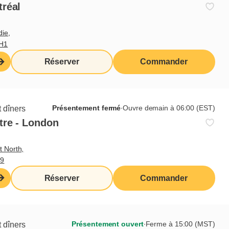
tréal
die,
3H1
Réserver
Commander
gement social
nfants dans le besoin a toujours été important
Présentement fermé
∙
Ouvre demain à 06:00 (EST)
 dîners
 Depuis 1998, l’entreprise collabore avec des
tre - London
if qu’elle soutient et qui visent à améliorer la
’ici.
t North,
M9
r des collectes et des événements spéciaux
 et les franchisés propriétaires de plus de 125
Réserver
Commander
Présentement ouvert
∙
Ferme à 15:00 (MST)
 dîners