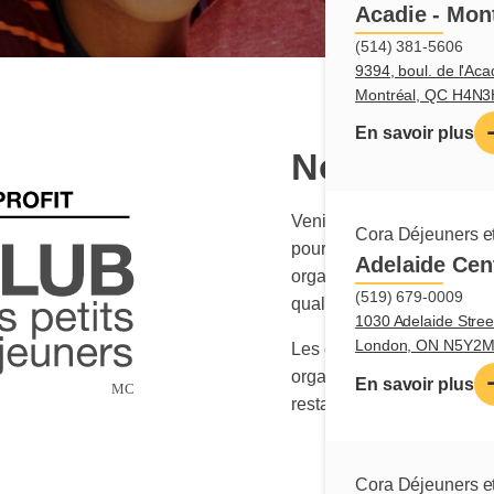
Acadie - Mon
(514) 381-5606
9394, boul. de l'Aca
Montréal, QC H4N
En savoir plus
Notre enga
Venir en aide aux jeunes e
Cora Déjeuners et
pour les restaurants Cora.
Adelaide Cen
organismes à but non lucrat
(519) 679-0009
qualité de vie des enfants d
1030 Adelaide Stree
London, ON N5Y2
Les dons sont financés pa
organisés par les employés
En savoir plus
restaurants au Canada.
Cora Déjeuners et