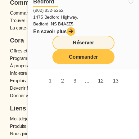
Bedford
Commander
(902) 832-5252
Commande en ligne
1475 Bedford Highway,
Trouver un restaurant
Bedford, NS B4A3Z5
La carte-cadeau Cora
En savoir plus
Cora
Réserver
Offres et concours
Commander
Programme fidélité Cora
À propos des restaurants Cora
Infolettre Cora
Emplois
1
2
3
…
12
13
Devenir franchisé
Donner votre avis
Liens utiles
Moi j'déjeune (Blogue)
Produits d'épicerie
Nous joindre