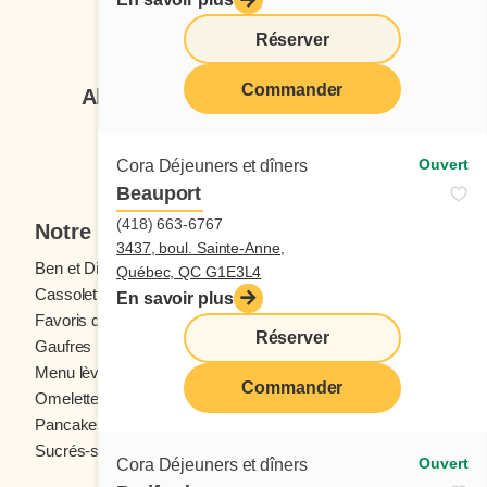
Suivez-nous
Réserver
Commander
Abonnez-vous à notre infolettre
Je veux m'inscrire
Ouvert
Cora Déjeuners et dîners
Beauport
(418) 663-6767
Notre menu
3437, boul. Sainte-Anne,
Ben et Dictine
Boissons
Québec, QC G1E3L4
Cassolettes
Crêpes
En savoir plus
Favoris des ados
Fruits frais
Réserver
Gaufres
Menu enfants
Menu lève-tôt
Oeufs
Commander
Omelettes et Crêpomelettes
Pain doré
Pancakes
Sandwichs
Sucrés-salés
Ouvert
Cora Déjeuners et dîners