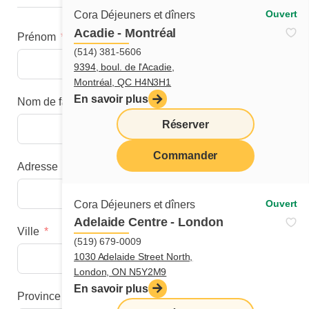
Ouvert
Cora Déjeuners et dîners
Acadie - Montréal
Prénom
(514) 381-5606
9394, boul. de l'Acadie,
Montréal, QC H4N3H1
En savoir plus
Nom de famille
Réserver
Commander
Adresse
menu
Ouvert
Cora Déjeuners et dîners
Adelaide Centre - London
Ville
(519) 679-0009
1030 Adelaide Street North,
London, ON N5Y2M9
En savoir plus
Province