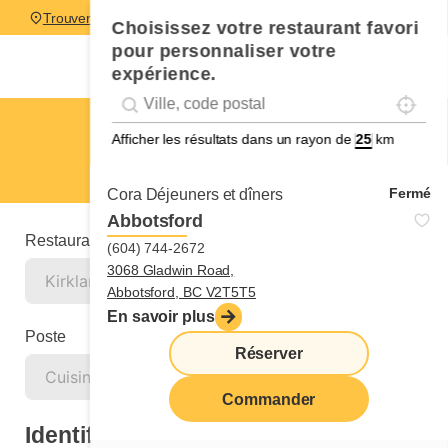
Trouver un restaurant
Choisissez votre restaurant favori
pour personnaliser votre
expérience.
Localise
Geolocation
Géolocalisation
Kirkland
Afficher les résultats dans un rayon de
km
Cuisinier ou cuisinière
Fermé
Cora Déjeuners et dîners
Abbotsford
Restaurant
(604) 744-2672
3068 Gladwin Road,
Abbotsford, BC V2T5T5
En savoir plus
Poste
Réserver
Commander
Identification