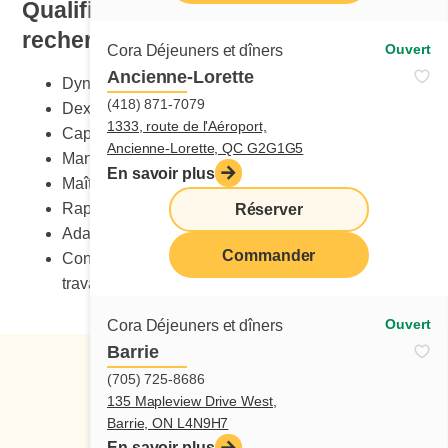
Qualification et compétences
recherchées
Ouvert
Cora Déjeuners et dîners
Ancienne-Lorette
Dynamisme
(418) 871-7079
Dextérité manuelle
1333, route de l'Aéroport,
Capacité de charge
Ancienne-Lorette, QC G2G1G5
Maniement sécuritaire des couteaux
En savoir plus
Maîtrise du stress
Rapidité
Réserver
Adaptabilité au changement
Commander
Connaissance des normes de santé et sécurité au
travail
Ouvert
Cora Déjeuners et dîners
Barrie
(705) 725-8686
135 Mapleview Drive West,
Barrie, ON L4N9H7
En savoir plus