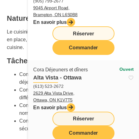
(905) 799-2677
9045 Airport Road,
Brampton, ON L6S0B8
Nature du travail
En savoir plus
Le cuisinier ou la cuisinière est responsable de la mise
Réserver
en place, de l’entretien et du nettoyage de la section
cuisine.
Commander
Tâches principales
Ouvert
Cora Déjeuners et dîners
Connaître les procédures de cuisson détaillées des
Alta Vista - Ottawa
déjeuners et des dîners
(613) 523-2672
Connaître la bonne méthode de préparation des
2629 Alta Vista Drive,
différentes recettes
Ottawa, ON K1V7T5
Connaître les présentations des plats selon les
En savoir plus
normes Cora
Réserver
Connaître les équipements et leur utilisation
sécuritaire
Commander