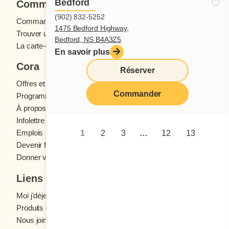
Bedford
Commander
(902) 832-5252
Commande en ligne
1475 Bedford Highway,
Trouver un restaurant
Bedford, NS B4A3Z5
La carte-cadeau Cora
En savoir plus
Cora
Réserver
Offres et concours
Commander
Programme fidélité Cora
À propos des restaurants Cora
Infolettre Cora
Emplois
1
2
3
…
12
13
Devenir franchisé
Donner votre avis
Liens utiles
Moi j'déjeune (Blogue)
Produits d'épicerie
Nous joindre