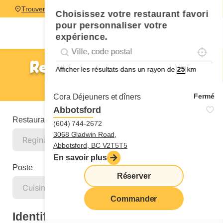
Trouver un restaurant
Choisissez votre restaurant favori
pour personnaliser votre
expérience.
Localise
Geolocation
Géolocalisation
Regina - Prince-of-Wales
Afficher les résultats dans un rayon de
km
Cuisinier ou cuisinière
Fermé
Cora Déjeuners et dîners
Abbotsford
Restaurant
(604) 744-2672
3068 Gladwin Road,
Abbotsford, BC V2T5T5
En savoir plus
Poste
Réserver
Commander
Identification