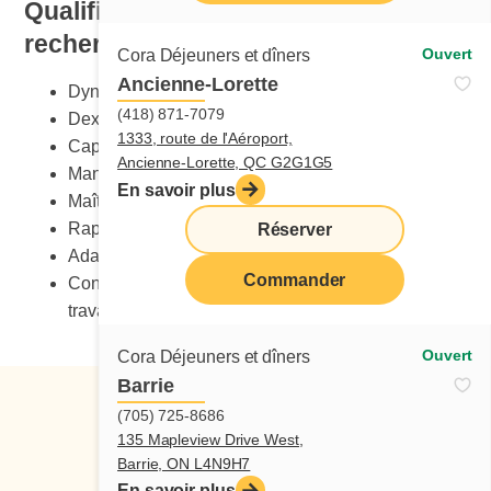
Qualification et compétences
recherchées
Ouvert
Cora Déjeuners et dîners
Ancienne-Lorette
Dynamisme
(418) 871-7079
Dextérité manuelle
1333, route de l'Aéroport,
Capacité de charge
Ancienne-Lorette, QC G2G1G5
Maniement sécuritaire des couteaux
En savoir plus
Maîtrise du stress
Rapidité
Réserver
Adaptabilité au changement
Commander
Connaissance des normes de santé et sécurité au
travail
Ouvert
Cora Déjeuners et dîners
Barrie
(705) 725-8686
135 Mapleview Drive West,
Barrie, ON L4N9H7
En savoir plus