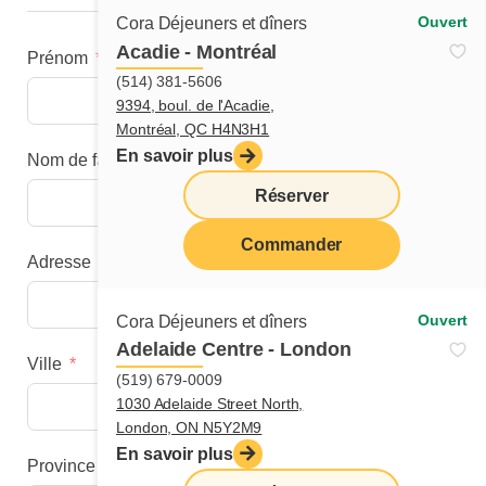
Ouvert
Cora Déjeuners et dîners
Acadie - Montréal
Prénom
(514) 381-5606
9394, boul. de l'Acadie,
Montréal, QC H4N3H1
En savoir plus
Nom de famille
Réserver
Commander
Adresse
menu
Ouvert
Cora Déjeuners et dîners
Adelaide Centre - London
Ville
(519) 679-0009
1030 Adelaide Street North,
London, ON N5Y2M9
En savoir plus
Province