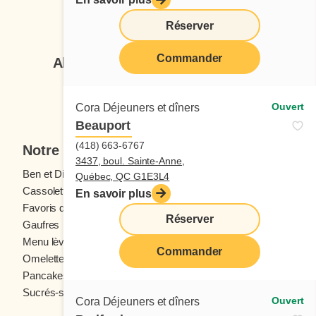
Suivez-nous
Réserver
Commander
Abonnez-vous à notre infolettre
Je veux m'inscrire
Ouvert
Cora Déjeuners et dîners
Beauport
(418) 663-6767
Notre menu
3437, boul. Sainte-Anne,
Ben et Dictine
Boissons
Québec, QC G1E3L4
Cassolettes
Crêpes
En savoir plus
Favoris des ados
Fruits frais
Réserver
Gaufres
Menu enfants
Menu lève-tôt
Oeufs
Commander
Omelettes et Crêpomelettes
Pain doré
Pancakes
Sandwichs
Sucrés-salés
Ouvert
Cora Déjeuners et dîners