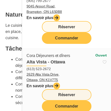
(905) 799-2677
9045 Airport Road,
Brampton, ON L6S0B8
Nature du travail
En savoir plus
Le cuisinier ou la cuisinière est responsable de la mise
Réserver
en place, de l’entretien et du nettoyage de la section
cuisine.
Commander
Tâches principales
Ouvert
Cora Déjeuners et dîners
Connaître les procédures de cuisson détaillées des
Alta Vista - Ottawa
déjeuners et des dîners
(613) 523-2672
Connaître la bonne méthode de préparation des
2629 Alta Vista Drive,
différentes recettes
Ottawa, ON K1V7T5
Connaître les présentations des plats selon les
En savoir plus
normes Cora
Réserver
Connaître les équipements et leur utilisation
sécuritaire
Commander