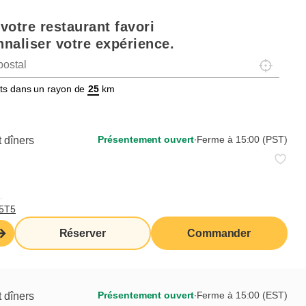
votre restaurant favori
naliser votre expérience.
Localisez-
tats dans un rayon de
km
Présentement ouvert
∙
Ferme à 15:00 (EST)
Brampton
Présentement ouvert
∙
Ferme à 15:00 (PST)
 dîners
,
Commander de ce
T5T5
Réserver
restaurant
Réserver
Commander
Présentement ouvert
∙
Ferme à 15:00 (EST)
 dîners