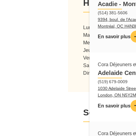
Heures d'ouv
Acadie - Mon
(514) 381-5606
9394, boul. de l'Aca
Montréal, QC H4N
Lundi
06:00 - 15:00
Mardi
06:00 - 15:00
En savoir plus
Mercredi
06:00 - 15:00
Jeudi
06:00 - 15:00
Vendredi
06:00 - 15:00
Cora Déjeuners et
Samedi
06:00 - 15:00
Adelaide Cen
Dimanche
07:00 - 15:00
(519) 679-0009
1030 Adelaide Stree
London, ON N5Y2
En savoir plus
Services
Cora Déjeuners et