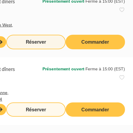
Présentement ouvert
∙
Ferme à 15:00 (EST)
 dîners
êve?
e West,
Réserver
Commander
Présentement ouvert
∙
Ferme à 15:00 (EST)
 dîners
Anne,
4
Réserver
Commander
Abonnez-vous à notre infolettre