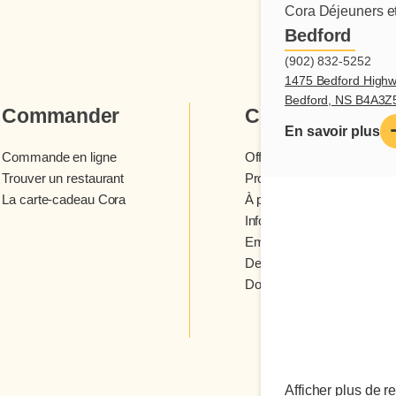
Cora Déjeuners et
Bedford
(902) 832-5252
1475 Bedford Highw
Bedford, NS B4A3Z
Commander
Cora
En savoir plus
Commande en ligne
Offres et concours
Trouver un restaurant
Programme fidélité Cora
La carte-cadeau Cora
À propos des restaurants 
Infolettre Cora
Emplois
Devenir franchisé
Donner votre avis
Afficher plus de r