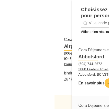
Choisissez 
pour person
Geolocation
Géolocalisation
Afficher les résul
Cora Déjeuners et dîners
Airport & Queen - 
Cora Déjeuners et
(905) 799-2677
Abbotsford
9045 Airport Road,
(604) 744-2672
Brampton, ON L6S0B8
3068 Gladwin Road
Itinéraire
|
(905) 799-
Abbotsford, BC V2
2677
En savoir plus
Cora Déjeuners et