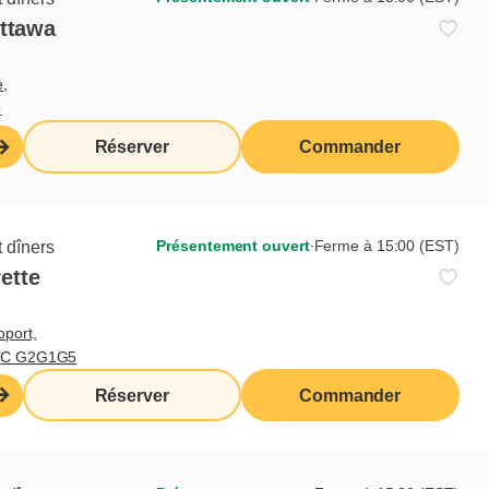
Ottawa
e,
5
Réserver
Commander
Présentement ouvert
∙
Ferme à 15:00 (EST)
 dîners
ette
oport,
 QC G2G1G5
Réserver
Commander