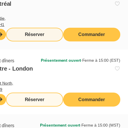
erture
tréal
die,
3H1
Réserver
Commander
Présentement ouvert
∙
Ferme à 15:00 (EST)
 dîners
tre - London
t North,
M9
Réserver
Commander
Présentement ouvert
∙
Ferme à 15:00 (MST)
 dîners