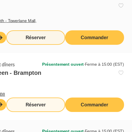
Commande à
Livraison
emporter
th - Towerlane Mall,
Terrasse
Réserver
Commander
Présentement ouvert
∙
Ferme à 15:00 (EST)
 dîners
een - Brampton
0B8
Réserver
Commander
Présentement ouvert
∙
Ferme à 15:00 (EST)
 dîners