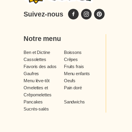
Suivez-nous
Notre menu
Ben et Dictine
Boissons
Cassolettes
Crêpes
Favoris des ados
Fruits frais
Gaufres
Menu enfants
Menu lève-tôt
Oeufs
Omelettes et
Pain doré
Crêpomelettes
Pancakes
Sandwichs
Sucrés-salés