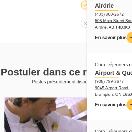
Salle à manger
Airdrie
(403) 980-2672
505 Main Street Sou
Salle de réunion
Airdrie, AB T4B3K3
En savoir plus
Cora Déjeuners et
Postuler dans ce restaurant
Airport & Qu
(905) 799-2677
Postes présentement disponibles
9045 Airport Road,
Brampton, ON L6S
En savoir plus
Cora Déjeuners et