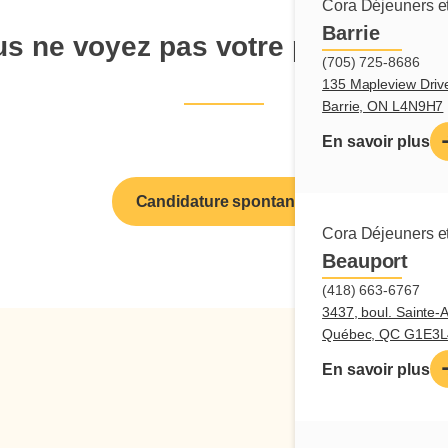
Cora Déjeuners et
Barrie
s ne voyez pas votre poste de r
(705) 725-8686
135 Mapleview Driv
Barrie, ON L4N9H7
En savoir plus
Candidature spontanée
Cora Déjeuners et
Beauport
(418) 663-6767
3437, boul. Sainte-
Québec, QC G1E3L
En savoir plus