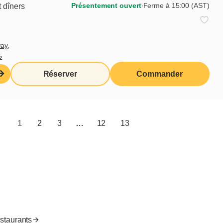
Présentement ouvert
∙
Ferme à 15:00 (AST)
 dîners
Je veux m'inscrire
ay,
5
Liens utiles
Réserver
Commander
Moi j'déjeune (Blogue)
Produits d'épicerie
Cora
Nous joindre
1
2
3
…
12
13
Accès franchisés
Valeurs nutritives
EN
estaurants