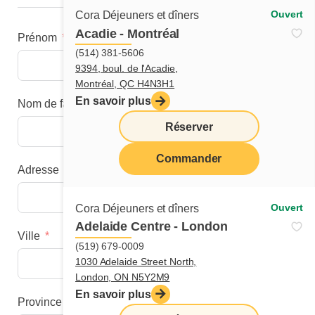
Ouvert
Cora Déjeuners et dîners
Acadie - Montréal
Prénom
(514) 381-5606
9394, boul. de l'Acadie,
Montréal, QC H4N3H1
En savoir plus
Nom de famille
Réserver
Commander
Adresse
menu
Ouvert
Cora Déjeuners et dîners
Adelaide Centre - London
Ville
(519) 679-0009
1030 Adelaide Street North,
London, ON N5Y2M9
En savoir plus
Province