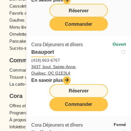
Cassolettes
Crêpes
Réserver
Favoris des ados
Fruits frais
Gaufres
Menu enfants
Commander
Menu lève-tôt
Oeufs
Omelettes et Crêpomelettes
Pain doré
Pancakes
Sandwichs
Ouvert
Cora Déjeuners et dîners
Sucrés-salés
Beauport
Commander
(418) 663-6767
3437, boul. Sainte-Anne,
Commande en ligne
Québec, QC G1E3L4
Trouver un restaurant
En savoir plus
La carte-cadeau Cora
Réserver
Cora
Commander
Offres et concours
Programme fidélité Cora
À propos des restaurants Cora
Fermé
Cora Déjeuners et dîners
Infolettre Cora