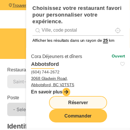
Trouver un restaurant
Choisissez votre restaurant favori
pour personnaliser votre
expérience.
Localise
Geolocation
Géolocalisation
Saint-Jérôme
Afficher les résultats dans un rayon de
km
Candidature spontanée
Ouvert
Cora Déjeuners et dîners
Abbotsford
Restaurant
(604) 744-2672
3068 Gladwin Road,
Abbotsford, BC V2T5T5
En savoir plus
Poste
Réserver
Commander
Identification