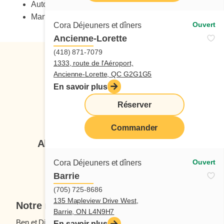
Autonomie
Maniement sécuritaire des couteaux
Ouvert
Cora Déjeuners et dîners
Ancienne-Lorette
(418) 871-7079
1333, route de l'Aéroport,
Ancienne-Lorette, QC G2G1G5
En savoir plus
Réserver
Suivez-nous
Commander
Abonnez-vous à notre infolettre
Ouvert
Cora Déjeuners et dîners
Je veux m'inscrire
Barrie
(705) 725-8686
135 Mapleview Drive West,
Notre menu
Barrie, ON L4N9H7
Ben et Dictine
Boissons
En savoir plus