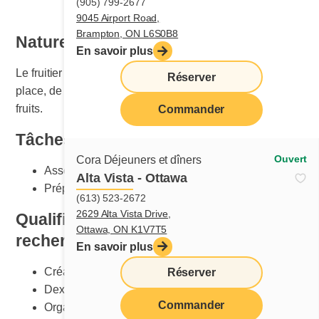
(905) 799-2677
9045 Airport Road,
Brampton, ON L6S0B8
Nature du travail
En savoir plus
Le fruitier ou la fruitière est responsable de la mise en
Réserver
place, de l'entretien et du nettoyage de la section des
fruits.
Commander
Tâches principales
Ouvert
Cora Déjeuners et dîners
Assembler les assiettes selon les standards Cora
Alta Vista - Ottawa
Préparer et créer les montages du comptoir à fruits
(613) 523-2672
2629 Alta Vista Drive,
Qualification et compétences
Ottawa, ON K1V7T5
recherchées
En savoir plus
Créativité
Réserver
Dextérité
Commander
Organisation