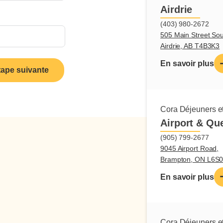
Airdrie
(403) 980-2672
505 Main Street Sou
Airdrie, AB T4B3K3
En savoir plus
tape suivante
Cora Déjeuners et
Airport & Qu
(905) 799-2677
9045 Airport Road,
Brampton, ON L6S
En savoir plus
Cora Déjeuners et