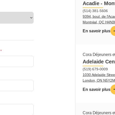
l'entretien et du ne
Acadie - Mon
(514) 381-5606
Tâches pr
9394, boul. de l'Aca
Montréal, QC H4N
Assembler le
En savoir plus
Préparer et c
Qualifica
recherch
Cora Déjeuners et
Adelaide Cen
Créativité
(519) 679-0009
Dextérité
1030 Adelaide Stree
Organisation
London, ON N5Y2
Autonomie
En savoir plus
Maniement sé
Cora Déjeuners et