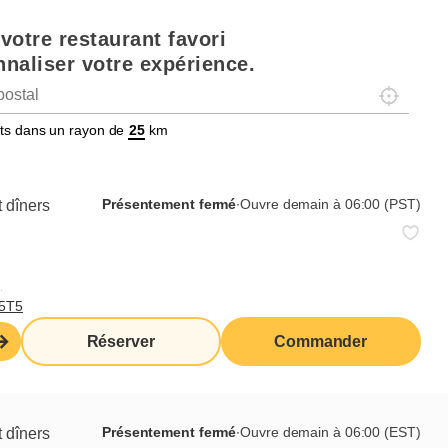
votre restaurant favori
naliser votre expérience.
Localisez-
tats dans un rayon de
km
Présentement fermé
∙
Ouvre demain à 06:00 (PST)
 dîners
,
T5T5
Réserver
Commander
 travail
uitière est responsable de la mise en place, de
Présentement fermé
∙
Ouvre demain à 06:00 (EST)
 dîners