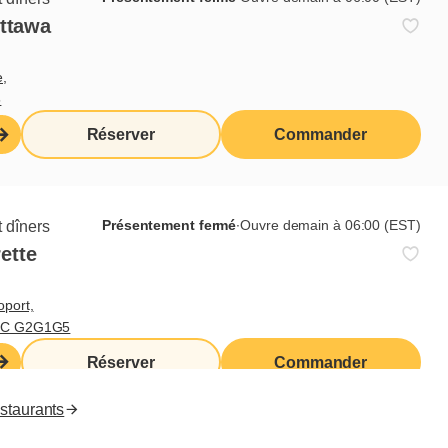
Ottawa
Liens utiles
e,
5
Moi j'déjeune (Blogue)
Produits d'épicerie
Réserver
Commander
Cora
Nous joindre
Accès franchisés
Valeurs nutritives
Présentement fermé
∙
Ouvre demain à 06:00 (EST)
 dîners
ette
EN
oport,
 QC G2G1G5
Réserver
Commander
estaurants
 droits réservés