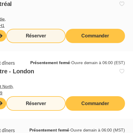
ttoyage de la section des fruits.
tréal
incipales
die,
3H1
s assiettes selon les standards Cora
Réserver
Commander
réer les montages du comptoir à fruits
tion et compétences
ées
Présentement fermé
∙
Ouvre demain à 06:00 (EST)
 dîners
tre - London
t North,
M9
Réserver
Commander
curitaire des couteaux
Présentement fermé
∙
Ouvre demain à 06:00 (MST)
 dîners