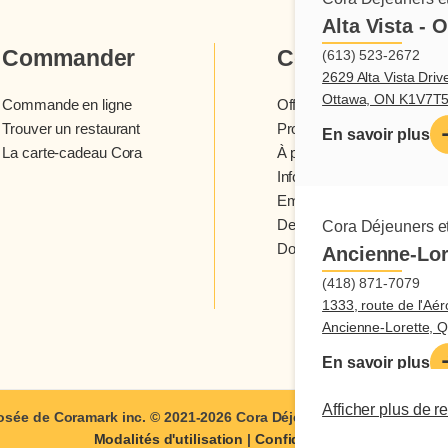
Alta Vista - 
Commander
Cora
(613) 523-2672
2629 Alta Vista Driv
Ottawa, ON K1V7T
Commande en ligne
Offres et concours
Trouver un restaurant
Programme fidélité Cora
En savoir plus
La carte-cadeau Cora
À propos des restaurants 
Infolettre Cora
Emplois
Devenir franchisé
Cora Déjeuners et
Donner votre avis
Ancienne-Lor
(418) 871-7079
1333, route de l'Aér
Ancienne-Lorette,
En savoir plus
Afficher plus de r
sée de Coramark inc. © 2021-2026
Cora Déjeuners et dîners
| Tous
Modalités d'utilisation
|
Confidentialité