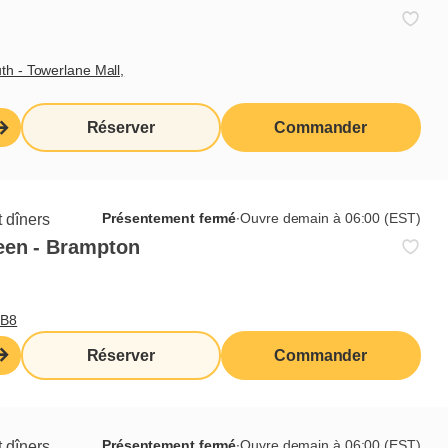
th - Towerlane Mall,
Réserver
Commander
Présentement fermé
∙
Ouvre demain à 06:00 (EST)
 dîners
een - Brampton
0B8
Abonnez-vous à notre infolettre
Réserver
Commander
Je veux m'inscrire
Présentement fermé
∙
Ouvre demain à 06:00 (EST)
 dîners