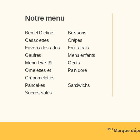
Notre menu
Ben et Dictine
Boissons
Cassolettes
Crêpes
Favoris des ados
Fruits frais
Gaufres
Menu enfants
Menu lève-tôt
Oeufs
Omelettes et
Pain doré
Crêpomelettes
Pancakes
Sandwichs
Sucrés-salés
MD
Marque dépo