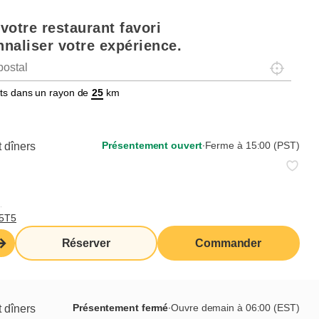
votre restaurant favori
naliser votre expérience.
Localisez-
tats dans un rayon de
km
sine
Présentement ouvert
∙
Ferme à 15:00 (PST)
 dîners
,
T5T5
Réserver
Commander
travail
le de cuisine veille au bon déroulement de la
 cuisine. Cette personne est responsable du
Présentement fermé
∙
Ouvre demain à 06:00 (EST)
 dîners