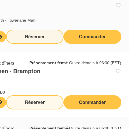
positive
ésoudre des problèmes
charge
th - Towerlane Mall,
 des coûts reliés aux ressources humaines
n du stress
Réserver
Commander
Présentement fermé
∙
Ouvre demain à 06:00 (EST)
 dîners
een - Brampton
Abonnez-vous à notre infolettre
0B8
Réserver
Commander
Je veux m'inscrire
Présentement fermé
∙
Ouvre demain à 06:00 (EST)
 dîners