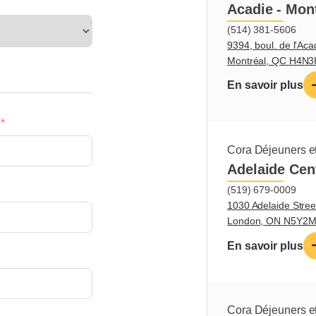
respect des recett
Acadie - Mon
l’application des 
(514) 381-5606
9394, boul. de l'Aca
Tâches pr
Montréal, QC H4N
En savoir plus
S’assurer du
par rapport 
Veiller à la c
l’inventaire 
Cora Déjeuners et
Assigner les 
Adelaide Cen
Qualifica
(519) 679-0009
1030 Adelaide Stree
recherch
London, ON N5Y2
En savoir plus
Expérience e
Expérience e
Leadership
Patience
Cora Déjeuners et