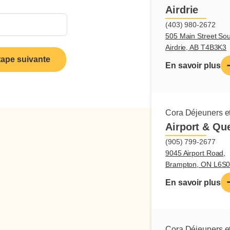
Personnalité 
Airdrie
Capacité à r
(403) 980-2672
Capacité de 
505 Main Street Sou
Bon contrôle
Airdrie, AB T4B3K3
Bonne gestio
tape suivante
En savoir plus
Cora Déjeuners et
Airport & Qu
(905) 799-2677
9045 Airport Road,
Brampton, ON L6S
En savoir plus
Cora Déjeuners et