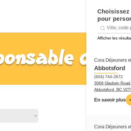
Choisissez 
pour person
Geolocation
Géolocalisation
Afficher les résul
ponsable de cui
Cora Déjeuners et
Abbotsford
(604) 744-2672
3068 Gladwin Road
Abbotsford, BC V2
En savoir plus
Nature du 
Le ou la responsab
production dans la
Cora Déjeuners et