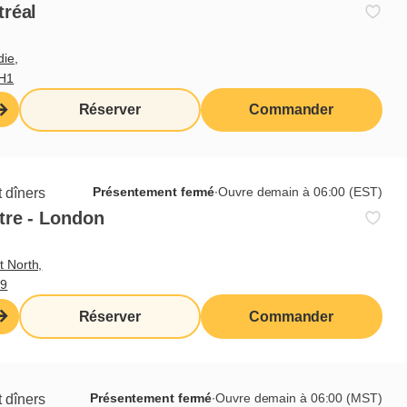
tréal
die,
3H1
Réserver
Commander
e
Présentement fermé
∙
Ouvre demain à 06:00 (EST)
 dîners
tre - London
t North,
M9
Réserver
Commander
Présentement fermé
∙
Ouvre demain à 06:00 (MST)
 dîners