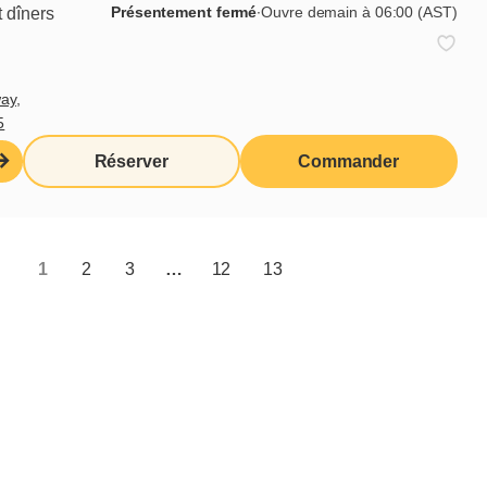
Présentement fermé
∙
Ouvre demain à 06:00 (AST)
 dîners
ay,
5
Sirop à saveur de
Réserver
Commander
vanille
1
2
3
…
12
13
En savoir plus