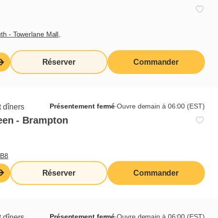
th - Towerlane Mall,
Réserver
Commander
Présentement fermé
∙
Ouvre demain à 06:00 (EST)
 dîners
een - Brampton
0B8
Réserver
Commander
lus d’astuces ou de recettes
Présentement fermé
∙
Ouvre demain à 06:00 (EST)
 dîners