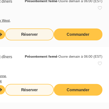
Présentement fermé
∙
Ouvre demain à 06:00 (EST)
 dîners
e West,
Réserver
Commander
ts
Présentement fermé
∙
Ouvre demain à 06:00 (EST)
 dîners
Anne,
4
Réserver
Commander