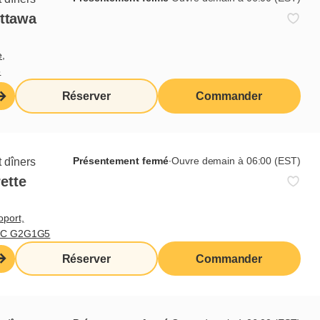
produit en vedette:
Ottawa
 Salade de fruits »
e,
rème brûlée
5
S’mores
Réserver
Commander
délices compotées aux
Présentement fermé
∙
Ouvre demain à 06:00 (EST)
 dîners
ette
oport,
 QC G2G1G5
Réserver
Commander