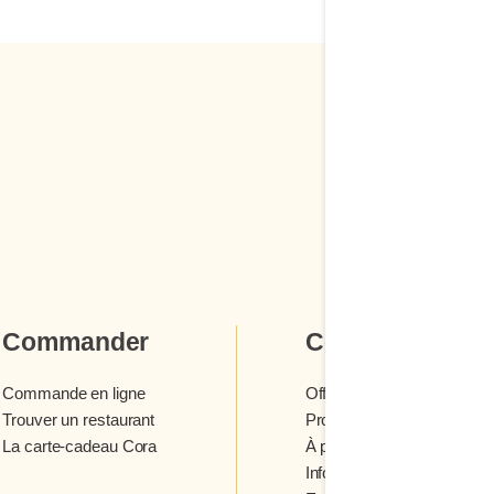
Commander
Cora
Commande en ligne
Offres et concours
Trouver un restaurant
Programme fidélité Cora
La carte-cadeau Cora
À propos des restaurants 
Infolettre Cora