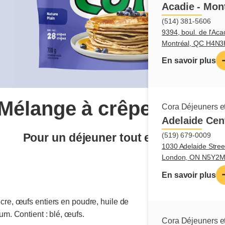
Acadie - Mon
(514) 381-5606
9394, boul. de l'Aca
Montréal, QC H4N
En savoir plus
Mélange à crêpes natur
Cora Déjeuners et
Adelaide Cen
Pour un déjeuner tout en saveur!
(519) 679-0009
1030 Adelaide Stree
London, ON N5Y2
En savoir plus
ucre, œufs entiers en poudre, huile de
um. Contient : blé, œufs.
Cora Déjeuners et