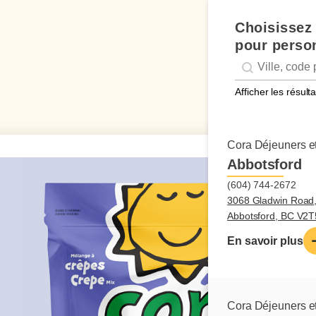
Choisissez 
pour person
Geolocation
Géolocalisation
Afficher les résul
Cora Déjeuners et
Abbotsford
(604) 744-2672
3068 Gladwin Road
Abbotsford, BC V2
En savoir plus
Cora Déjeuners et