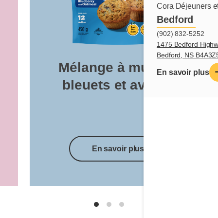
Cora Déjeuners et
Bedford
(902) 832-5252
1475 Bedford Highw
Bedford, NS B4A3Z
Mélange à muffins
En savoir plus
bleuets et avoine
En savoir plus