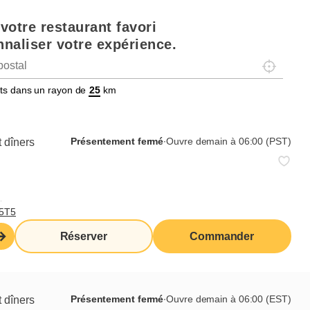
votre restaurant favori
naliser votre expérience.
Localisez-
tats dans un rayon de
km
Présentement fermé
∙
Ouvre demain à 06:00 (PST)
 dîners
,
T5T5
Réserver
Commander
Présentement fermé
∙
Ouvre demain à 06:00 (EST)
 dîners