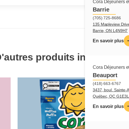
Cora Déjeuners et
Barrie
(705) 725-8686
135 Mapleview Driv
Barrie, ON L4N9H7
En savoir plus
'autres produits intéressan
Cora Déjeuners et
Beauport
(418) 663-6767
3437, boul. Sainte-
Québec, QC G1E3L
En savoir plus