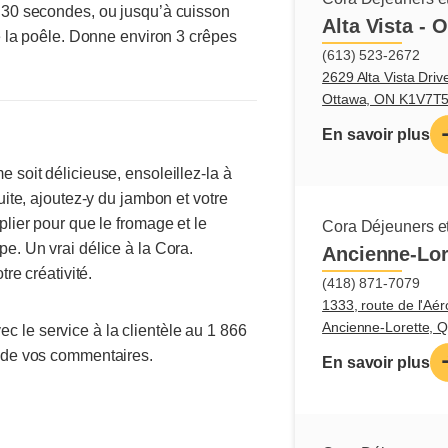
 30 secondes, ou jusqu’à cuisson
mettant ce 
Alta Vista - 
de la poêle. Donne environ 3 crêpes
(613) 523-2672
Crêpes «
2629 Alta Vista Driv
Crêpes c
Ottawa, ON K1V7T
Crêpes 
En savoir plus
Crêpes-
 soit délicieuse, ensoleillez-la à
pommes
uite, ajoutez-y du jambon et votre
plier pour que le fromage et le
Cora Déjeuners et
e. Un vrai délice à la Cora.
Ancienne-Lor
tre créativité.
(418) 871-7079
1333, route de l'Aér
Ancienne-Lorette,
 le service à la clientèle au 1 866
t de vos commentaires.
En savoir plus