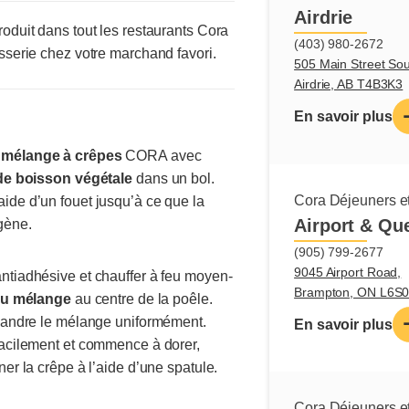
Airdrie
oduit dans tout les restaurants Cora
(403) 980-2672
sserie chez votre marchand favori.
505 Main Street Sou
Airdrie, AB T4B3K3
En savoir plus
e mélange à crêpes
CORA avec
u de boisson végétale
dans un bol.
Cora Déjeuners et
ide d’un fouet jusqu’à ce que la
Airport & Qu
ogène.
(905) 799-2677
9045 Airport Road,
ntiadhésive et chauffer à feu moyen-
Brampton, ON L6S
 du mélange
au centre de la poêle.
épandre le mélange uniformément.
En savoir plus
facilement et commence à dorer,
ner la crêpe à l’aide d’une spatule.
Découvrez p
Cora Déjeuners et