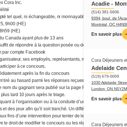
s Cora Inc.
Acadie - Mon
élité
(514) 381-5606
epté tel quel, ni échangeable, ni monnayable
9394, boul. de l'Aca
25, 9h00 (HE)
Montréal, QC H4N
 8h59 (HE)
En savoir plus
s du Canada ayant plus de 13 ans
suffit de répondre à la question posée ou de faire l’action deman
ion par compte Facebook
organisateur, ses employés, représentants, mandataires et les per
Cora Déjeuners et
articiper à ce concours.
Adelaide Cen
diatement après la fin du concours
(519) 679-0009
nt tiré au hasard parmi les réponses reçues
1030 Adelaide Stree
e nom du gagnant sera publié sur la page Facebook
London, ON N5Y2
plus tard 10 jours après le tirage.
En savoir plus
 quant à l’organisation ou à la conduite d’un concours publicitair
et des jeux afin qu’il soit tranché. Un différend quant à l’attribu
x fins d’une intervention pour tenter de le régler.
e le droit de modifier le concours ou les règlements en tout temp
Cora Déjeuners et