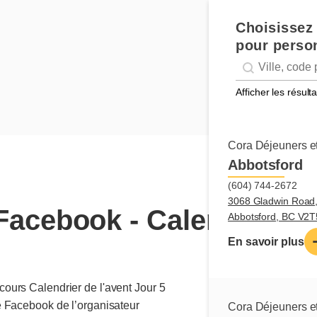
Choisissez 
pour person
Geolocation
Géolocalisation
Afficher les résul
Cora Déjeuners et
Abbotsford
(604) 744-2672
3068 Gladwin Road
acebook - Calendrier de
Abbotsford, BC V2
En savoir plus
ours Calendrier de l'avent Jour 5
e Facebook de l’organisateur
Cora Déjeuners et