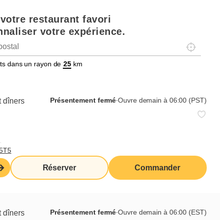
votre restaurant favori
naliser votre expérience.
Localisez-
tats dans un rayon de
km
Présentement fermé
∙
Ouvre demain à 06:00 (PST)
 dîners
,
 l'avent
T5T5
Réserver
Commander
Présentement fermé
∙
Ouvre demain à 06:00 (EST)
 dîners