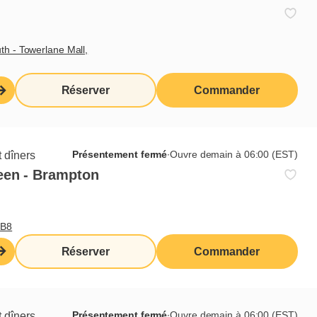
th - Towerlane Mall,
Réserver
Commander
Présentement fermé
∙
Ouvre demain à 06:00 (EST)
 dîners
een - Brampton
Abonnez-vous à notre infolettre
Je veux m'inscrire
0B8
Réserver
Commander
Liens utiles
Présentement fermé
∙
Ouvre demain à 06:00 (EST)
 dîners