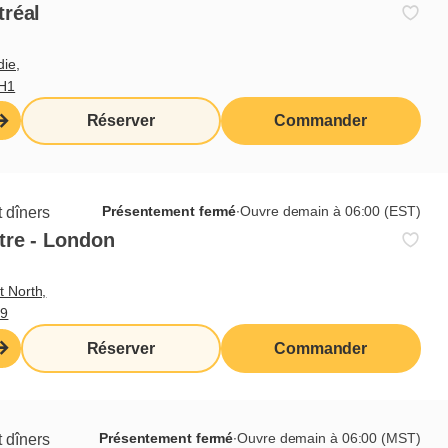
tréal
die,
3H1
Réserver
Commander
dée
sonnes avec qui ils sont
Présentement fermé
∙
Ouvre demain à 06:00 (EST)
 dîners
tre - London
t North,
M9
Réserver
Commander
e peut être soumis à la Régie
tion d’un prix peut être soumis
s.
Présentement fermé
∙
Ouvre demain à 06:00 (MST)
 dîners