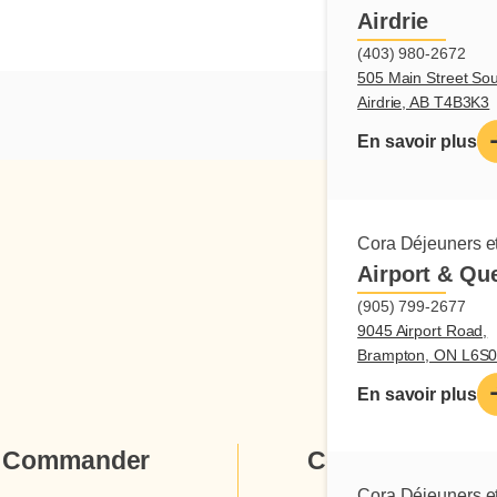
Airdrie
(403) 980-2672
505 Main Street Sou
Airdrie, AB T4B3K3
En savoir plus
Cora Déjeuners et
Airport & Qu
(905) 799-2677
9045 Airport Road,
Brampton, ON L6S
En savoir plus
Commander
Cora
Cora Déjeuners et