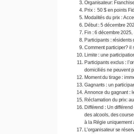
Organisateur: Franchise
Prix : 50 $ en points Fid
Modalités du prix : Acc
Début : 5 décembre 20
Fin : 6 décembre 2025,
Participants : résident
Comment participer? il 
Limite : une participat
Participants exclus : l’
menu
domiciliés ne peuvent p
Moment du tirage : immé
Gagnants : un participa
Annonce du gagnant : l
Réclamation du prix: au 
Différend : Un différend
des alcools, des courses 
à la Régie uniquement au
L’organisateur se réserv