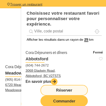
Trouver un restaurant
Choisissez votre restaurant favori
pour personnaliser votre
expérience.
Localis
Geolocation
Géolocalisation
Afficher les résultats dans un rayon de
km
Fermé
Cora Déjeuners et dîners
Abbotsford
(604) 744-2672
Fermé
Cora Déjeuners et dîners
3068 Gladwin Road,
Meadowvale
Abbotsford, BC V2T5T5
(905) 814-5225
En savoir plus
6720 Meadowvale Town Centre Circle,
Meadowvale, ON L5N4B7
Réserver
Itinéraire
|
(905) 814-5225
Commander
Réserver