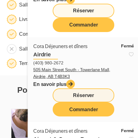
Salle à manger
Réserver
Livraison
Commander
Commande à emporter
Fermé
Cora Déjeuners et dîners
Salle de réunion
Airdrie
(403) 980-2672
Terrasse
505 Main Street South - Towerlane Mall,
Airdrie, AB T4B3K3
En savoir plus
Postuler dans ce restaurant
Réserver
Postes présentement disponibles
Commander
Fermé
Cora Déjeuners et dîners