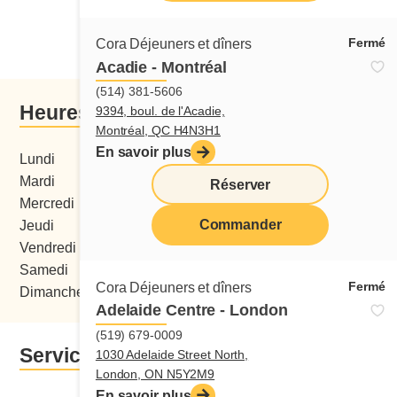
Commander de ce restaurant
Fermé
Cora Déjeuners et dîners
Acadie - Montréal
(514) 381-5606
Heures d'ouverture
9394, boul. de l'Acadie,
Montréal, QC H4N3H1
En savoir plus
Lundi
06:00 - 15:00
Mardi
06:00 - 15:00
Réserver
Mercredi
06:00 - 15:00
Commander
Jeudi
06:00 - 15:00
menu
Vendredi
06:00 - 15:00
Samedi
06:00 - 15:00
Fermé
Cora Déjeuners et dîners
Dimanche
07:00 - 15:00
Adelaide Centre - London
(519) 679-0009
Services
1030 Adelaide Street North,
London, ON N5Y2M9
En savoir plus