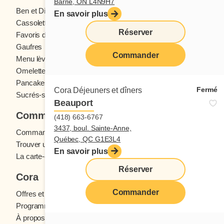
Barrie, ON L4N9H7
Ben et Dictine
Boissons
En savoir plus
Cassolettes
Crêpes
Réserver
Favoris des ados
Fruits frais
Gaufres
Menu enfants
Commander
Menu lève-tôt
Oeufs
Omelettes et Crêpomelettes
Pain doré
Pancakes
Sandwichs
Fermé
Cora Déjeuners et dîners
Sucrés-salés
Beauport
Commander
(418) 663-6767
3437, boul. Sainte-Anne,
Commande en ligne
Québec, QC G1E3L4
Trouver un restaurant
En savoir plus
La carte-cadeau Cora
Réserver
Cora
Commander
Offres et concours
Programme fidélité Cora
À propos des restaurants Cora