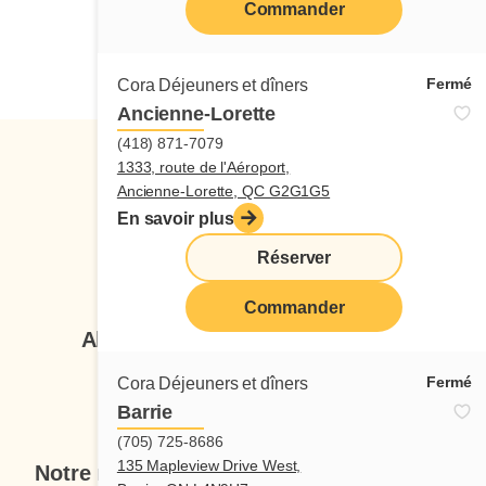
Commander
Candidature spontanée
Fermé
Cora Déjeuners et dîners
Ancienne-Lorette
(418) 871-7079
1333, route de l'Aéroport,
Ancienne-Lorette, QC G2G1G5
En savoir plus
Réserver
Suivez-nous
Commander
Abonnez-vous à notre infolettre
Fermé
Cora Déjeuners et dîners
Je veux m'inscrire
Barrie
(705) 725-8686
135 Mapleview Drive West,
Notre menu