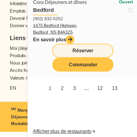
Ouvert
Cora Déjeuners et dîners
Infolettre Cora
Bedford
Emplois
Devenir franchisé
(902) 832-5252
1475 Bedford Highway,
Donner votre avis
Bedford, NS B4A3Z5
Liens utiles
En savoir plus
Moi j'déjeune (Blogue)
Réserver
Produits d'épicerie
Nous joindre
Commander
Accès franchisés
Valeurs nutritives
EN
1
2
3
…
12
13
MD
Marque déposée de Coramark inc. © 2021-2026
Cora
Déjeuners et dîners
| Tous droits réservés
Modalités d'utilisation
|
Confidentialité
Afficher plus de restaurants