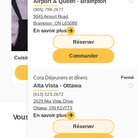
Airport & Queen - Brampton
(905) 799-2677
9045 Airport Road,
Brampton, ON L6S0B8
En savoir plus
Réserver
Commander
Cuisinier ou cuisinière
Postuler
En savoir plus
Fermé
Cora Déjeuners et dîners
Alta Vista - Ottawa
(613) 523-2672
2629 Alta Vista Drive,
Ottawa, ON K1V7T5
En savoir plus
Vous ne voyez pas votre poste de
rêve?
Réserver