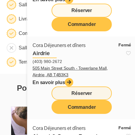
Salle à manger
Réserver
Livraison
Commander
Commande à emporter
Fermé
Cora Déjeuners et dîners
Salle de réunion
Airdrie
(403) 980-2672
Terrasse
505 Main Street South - Towerlane Mall,
Airdrie, AB T4B3K3
En savoir plus
Postuler dans ce restaurant
Réserver
Postes présentement disponibles
Commander
Fermé
Cora Déjeuners et dîners