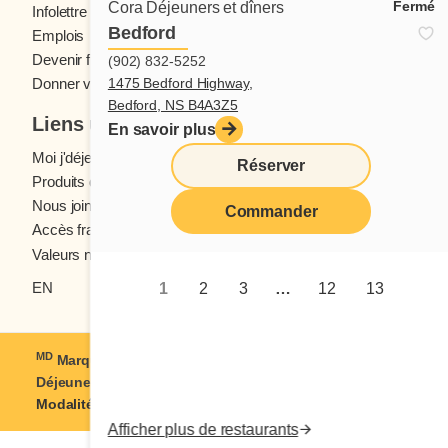
Fermé
Cora Déjeuners et dîners
Infolettre Cora
Bedford
Emplois
Devenir franchisé
(902) 832-5252
1475 Bedford Highway,
Donner votre avis
Bedford, NS B4A3Z5
Liens utiles
En savoir plus
Moi j'déjeune (Blogue)
Réserver
Produits d'épicerie
Nous joindre
Commander
Accès franchisés
Valeurs nutritives
EN
1
2
3
…
12
13
MD
Marque déposée de Coramark inc. © 2021-2026
Cora
Déjeuners et dîners
| Tous droits réservés
Modalités d'utilisation
|
Confidentialité
Afficher plus de restaurants