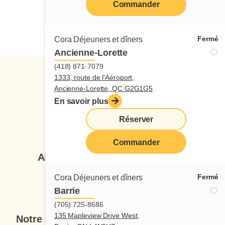
Commander
Candidature spontanée
Fermé
Cora Déjeuners et dîners
Ancienne-Lorette
(418) 871-7079
1333, route de l'Aéroport,
Ancienne-Lorette, QC G2G1G5
En savoir plus
Réserver
Suivez-nous
Commander
Abonnez-vous à notre infolettre
Fermé
Cora Déjeuners et dîners
Je veux m'inscrire
Barrie
(705) 725-8686
135 Mapleview Drive West,
Notre menu