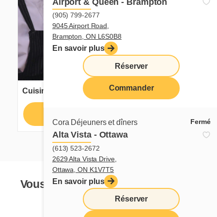
Airport & Queen - Brampton
(905) 799-2677
9045 Airport Road,
Brampton, ON L6S0B8
En savoir plus
Réserver
Commander
Cuisinier ou cuisinière
Postuler
En savoir plus
Fermé
Cora Déjeuners et dîners
Alta Vista - Ottawa
(613) 523-2672
2629 Alta Vista Drive,
Ottawa, ON K1V7T5
En savoir plus
Vous ne voyez pas votre poste de
rêve?
Réserver