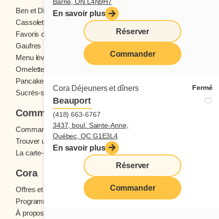
Barrie, ON L4N9H7
Ben et Dictine
Boissons
En savoir plus
Cassolettes
Crêpes
Réserver
Favoris des ados
Fruits frais
Gaufres
Menu enfants
Commander
Menu lève-tôt
Oeufs
Omelettes et Crêpomelettes
Pain doré
Pancakes
Sandwichs
Fermé
Cora Déjeuners et dîners
Sucrés-salés
Beauport
Commander
(418) 663-6767
3437, boul. Sainte-Anne,
Commande en ligne
Québec, QC G1E3L4
Trouver un restaurant
En savoir plus
La carte-cadeau Cora
Réserver
Cora
Commander
Offres et concours
Programme fidélité Cora
À propos des restaurants Cora