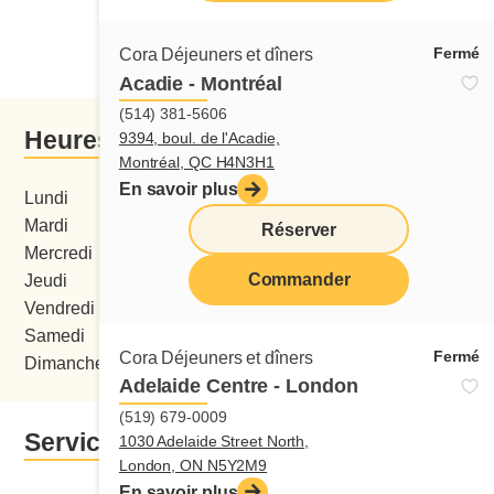
Commander de ce restaurant
Fermé
Cora Déjeuners et dîners
Acadie - Montréal
(514) 381-5606
Heures d'ouverture
9394, boul. de l'Acadie,
Montréal, QC H4N3H1
En savoir plus
Lundi
06:00 - 15:00
Mardi
06:00 - 15:00
Réserver
Mercredi
06:00 - 15:00
Commander
Jeudi
06:00 - 15:00
menu
Vendredi
06:00 - 15:00
Samedi
06:00 - 15:00
Fermé
Cora Déjeuners et dîners
Dimanche
07:00 - 15:00
Adelaide Centre - London
(519) 679-0009
Services
1030 Adelaide Street North,
London, ON N5Y2M9
En savoir plus