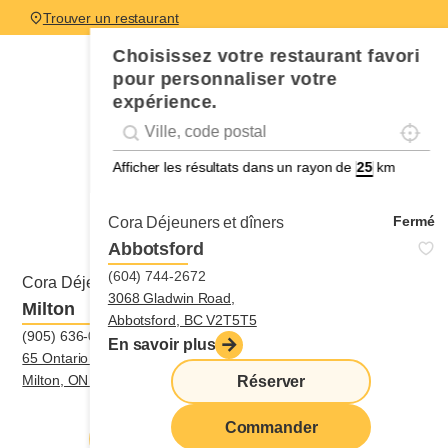
Trouver un restaurant
Choisissez votre restaurant favori
pour personnaliser votre
expérience.
Localis
Geolocation
Géolocalisation
Afficher les résultats dans un rayon de
km
Fermé
Cora Déjeuners et dîners
Abbotsford
(604) 744-2672
Fermé
Cora Déjeuners et dîners
3068 Gladwin Road,
Milton
Abbotsford, BC V2T5T5
(905) 636-0007
En savoir plus
65 Ontario Street South,
Milton, ON L9T2M3
Réserver
Itinéraire
|
(905) 636-0007
Commander
Réserver