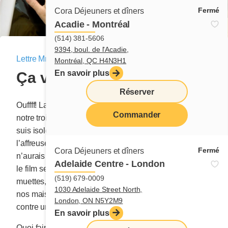
Fermé
Cora Déjeuners et dîners
Acadie - Montréal
(514) 381-5606
9394, boul. de l'Acadie,
Lettre Mme Cora
|
1 avril 2020
Montréal, QC H4N3H1
En savoir plus
Ça va bien aller
Réserver
Ouffff! La plupart d'entre nous entreprenons
Commander
notre troisième semaine de confinement. Je
menu
suis isolée, prudente et beaucoup à l’écoute de
l’affreuse propagation du Coronavirus. Jamais je
Fermé
Cora Déjeuners et dîners
n’aurais cru qu’un tel drame puisse être vrai. Pourtant,
Adelaide Centre - London
le film se joue dans nos rues vides, dans nos écoles
(519) 679-0009
muettes, dans nos commerces fermés et même dans
1030 Adelaide Street North,
nos maisons transformées en bunkers de protection
London, ON N5Y2M9
contre un ennemi pratiquement insaisissable.
En savoir plus
Quoi faire alors pour ne pas désespérer? Pour