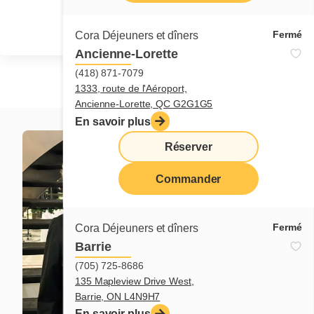
Fermé
Cora Déjeuners et dîners
Ancienne-Lorette
(418) 871-7079
1333, route de l'Aéroport,
Ancienne-Lorette, QC G2G1G5
En savoir plus
Réserver
Commander
Fermé
Cora Déjeuners et dîners
Barrie
(705) 725-8686
135 Mapleview Drive West,
Barrie, ON L4N9H7
En savoir plus