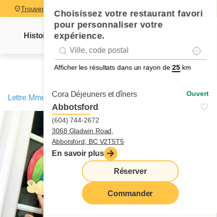
Trouver un restaurant
Choisissez votre restaurant favori
pour personnaliser votre
expérience.
Histoire
Lettre Mme Cora
Nouvelles
Recettes
Localise
Geolocation
Géolocalisation
Afficher les résultats dans un rayon de
km
Ouvert
Cora Déjeuners et dîners
Lettre Mme Cora
/
Ça va bien aller
Abbotsford
(604) 744-2672
3068 Gladwin Road,
Abbotsford, BC V2T5T5
En savoir plus
Réserver
Commander