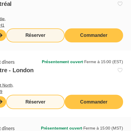
tréal
die,
3H1
Réserver
Commander
Présentement ouvert
∙
Ferme à 15:00 (EST)
 dîners
tre - London
t North,
M9
Réserver
Commander
Présentement ouvert
∙
Ferme à 15:00 (MST)
 dîners