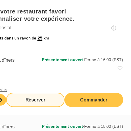
votre restaurant favori
naliser votre expérience.
Localisez-
tats dans un rayon de
km
Présentement ouvert
∙
Ferme à 16:00 (PST)
 dîners
,
T5T5
Réserver
Commander
Présentement ouvert
∙
Ferme à 15:00 (EST)
 dîners