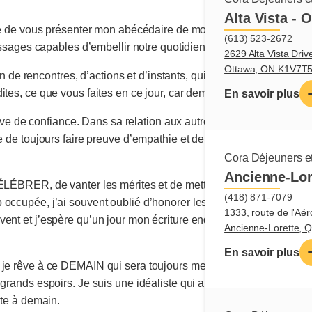
Alta Vista - 
ie de vous présenter mon abécédaire de mots triés sur le volet. C
(613) 523-2672
messages capables d’embellir notre quotidien.
2629 Alta Vista Driv
Ottawa, ON K1V7T
 rencontres, d’actions et d’instants, qui peuvent être vécus p
ites, ce que vous faites en ce jour, car demain cogne déjà à la po
En savoir plus
e confiance. Dans sa relation aux autres, son intention est to
e de toujours faire preuve d’empathie et de gentillesse envers les
Cora Déjeuners et
Ancienne-Lor
CÉLÉBRER, de vanter les mérites et de mettre en valeur une pers
(418) 871-7079
 occupée, j’ai souvent oublié d’honorer les bons coups de mes 
1333, route de l'Aér
vent et j’espère qu’un jour mon écriture endimanchée pourra cél
Ancienne-Lorette,
En savoir plus
e rêve à ce DEMAIN qui sera toujours meilleur qu’hier. Ma tête sur
rands espoirs. Je suis une idéaliste qui anticipe toujours le meill
âte à demain.