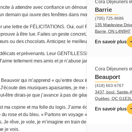
Cora Déjeuners et
incite à attendre avec confiance un dénouement heureux. C’est 
Barrie
 un demain qui ouvre des fenêtres dans mon cœur. J’espère l’impos
(705) 725-8686
135 Mapleview Driv
 une lettre de FÉLICITATIONS. Oui, oui! Pour mes écrits du dima
Barrie, ON L4N9H7
éprouve à être lue. Faites un geste concret, chers lecteurs. Félic
urs ou des chocolats. Anticipez le meilleur et lancez vos félicita
En savoir plus
délicats et prévenants. Leur GENTILLESSE « est le langage qu’
’aime tellement mes amis et je n’abuse jamais de leur gentillesse
Cora Déjeuners et
Beauport
e Beauvoir qui m’apprend « qu’entre deux individus, l’HARMONIE 
(418) 663-6767
J’écoute des musiques apaisantes, je me cherche des affinités et
3437, boul. Sainte-
t-être dirais-je que j’avance à pas de géants.
Québec, QC G1E3L
ma copine et ma folle du logis. J’aime écrire et, lorsque mon c
En savoir plus
u rose et du bleu. « Partons en voyage », me dit-elle! L’imaginat
. Je rêve, je vole, je m’imagine en train de réussir mon plus be
e je vois.