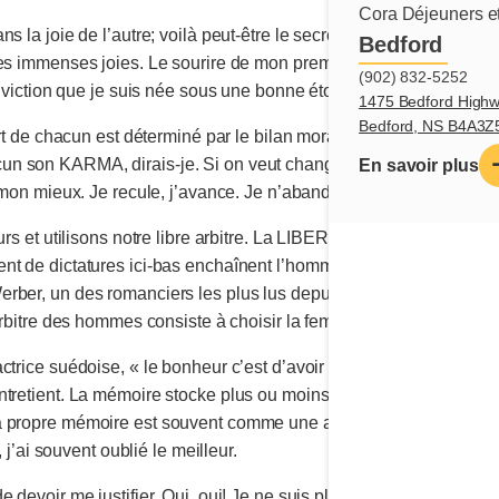
Cora Déjeuners et
s la joie de l’autre; voilà peut-être le secret du bonheur. J’ai t
Bedford
es immenses joies. Le sourire de mon premier-né, le berceau de 
(902) 832-5252
onviction que je suis née sous une bonne étoile et j’ai confiance e
1475 Bedford Highw
Bedford, NS B4A3Z
ort de chacun est déterminé par le bilan moral de ses vies antérieu
 son KARMA, dirais-je. Si on veut changer sa destinée, il faut s
En savoir plus
e mon mieux. Je recule, j’avance. Je n’abandonne jamais.
rs et utilisons notre libre arbitre. La LIBERTÉ est un des dons les
nt de dictatures ici-bas enchaînent l’homme et la femme sans r
rber, un des romanciers les plus lus depuis la publication de so
arbitre des hommes consiste à choisir la femme qui décidera à leur
 actrice suédoise, « le bonheur c’est d’avoir une bonne santé
tretient. La mémoire stocke plus ou moins d’information, crée de
propre mémoire est souvent comme une ardoise effacée lorsqu’il s
, j’ai souvent oublié le meilleur.
 devoir me justifier. Oui, oui! Je ne suis plus l’oiseau sur la br