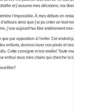
lidifie et j’assume mes décisions; ma liberté de dire oui ou non.
rrière l’impossible. À mes débuts en restauration, j’ai tout de su
’ailleurs ainsi que j’ai pu créer un tout nouveau concept de rest
rie, j’ose aujourd’hui être entièrement moi-même, de la tête aux o
 que par opposition à l’enfer. Cet endroit paradisiaque me tour
les enfants, devions laver nos pieds et nos mains avant d’aller d
radis. Cette consigne m’est restée! Toute ma jeune vie, ma tête i
œur enfoui sous mes chairs qui cherche la lumière…
eut-être?