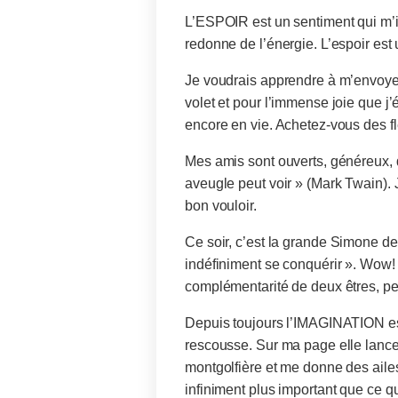
L’ESPOIR est un sentiment qui m’
redonne de l’énergie. L’espoir est
Je voudrais apprendre à m’envoyer
volet et pour l’immense joie que j’
encore en vie. Achetez-vous des fle
Mes amis sont ouverts, généreux, 
aveugle peut voir » (Mark Twain). J
bon vouloir.
Ce soir, c’est la grande Simone d
indéfiniment se conquérir ». Wow! 
complémentarité de deux êtres, peu
Depuis toujours l’IMAGINATION est 
rescousse. Sur ma page elle lance d
montgolfière et me donne des ailes
infiniment plus important que ce qu