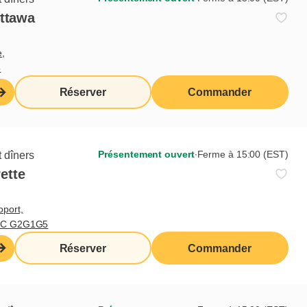
Ottawa
e sont des mots ordinaires,
e,
5
leinement dans le présent. Prenez
rte.
Réserver
Commander
ujours de créer des liens sans
 autres. Peut-être est-ce ainsi que
Présentement ouvert
∙
Ferme à 15:00 (EST)
 dîners
ette
onne, une équipe ou un résultat.
collègues et employés. Aujourd’hui
oport,
ébrer l’humanité des gens
 QC G2G1G5
Réserver
Commander
 l’oreiller, je l’imagine plus
eur. Je m’active, je fais ce que je