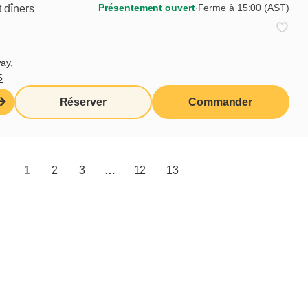
Présentement ouvert
∙
Ferme à 15:00 (AST)
 dîners
rimé, besogné, roulé ma bosse et,
ma fillette que j’ai moi-même
n moi.
ay,
5
res : celui qui reçoit maintenant
’activer. Dans tout ce que
Réserver
Commander
 plus précieux que le ciel ait fait
aison. Vous connaissez
1
2
3
…
12
13
n roman intitulé
Les fourmis
. Eh
 place ». Hihihi!
 et une mauvaise MÉMOIRE ». Comme
s liens pertinents entre des
’agit des difficultés que j’ai
anche qui penche et qui risque de