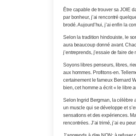
Être capable de trouver sa JOIE dan
par bonheur, j’ai rencontré quelqu
brodé. Aujourd’hui, j’ai enfin la c
Selon la tradition hindouiste, le s
aura beaucoup donné avant. Chacun
j’entreprends, j’essaie de faire d
Soyons libres penseurs, libres, rieu
aux hommes. Profitons-en. Telleme
certainement le fameux Bernard We
bien, cet homme a écrit « le libre 
Selon Ingrid Bergman, la célèbre
un muscle qui se développe et s’en
sensations et des expériences. Ma 
rencontrées. J’ai trimé, j’ai eu peur
J’apprends à dire NON; à refuser de