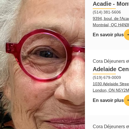
Acadie - Mon
(514) 381-5606
9394, boul. de l'Aca
Montréal, QC H4N
En savoir plus
Cora Déjeuners et
Adelaide Cen
(519) 679-0009
1030 Adelaide Stree
London, ON N5Y2
En savoir plus
Cora Déjeuners et