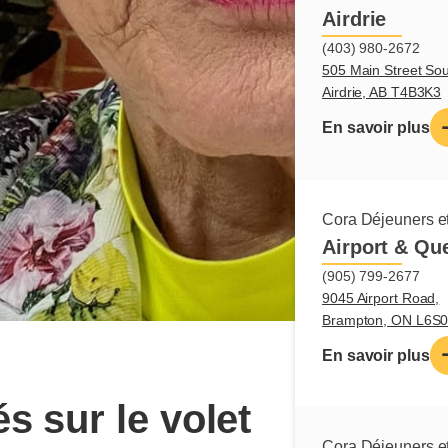
Airdrie
(403) 980-2672
505 Main Street Sou
Airdrie, AB T4B3K3
En savoir plus
Cora Déjeuners et
Airport & Qu
(905) 799-2677
9045 Airport Road,
Brampton, ON L6S
En savoir plus
s sur le volet
Cora Déjeuners et