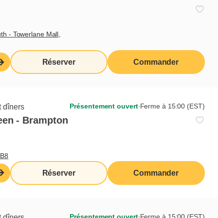
th - Towerlane Mall,
Réserver
Commander
Présentement ouvert
∙
Ferme à 15:00 (EST)
 dîners
een - Brampton
0B8
Réserver
Commander
Présentement ouvert
∙
Ferme à 15:00 (EST)
 dîners