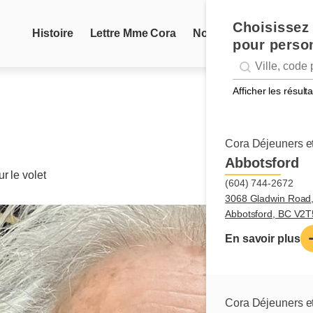
Choisissez 
Histoire
Lettre Mme Cora
Nouvelles
Recettes
pour person
Geolocation
Géolocalisation
Afficher les résul
Cora Déjeuners et
Abbotsford
r le volet
(604) 744-2672
3068 Gladwin Road
Abbotsford, BC V2
En savoir plus
Cora Déjeuners et