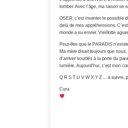
tomber. Avec l’âge, ma raison se so
OSER, c’est inventer le possible de
delà de mes appréhensions. C’est d
monde a su envier. Vieillotte aguer
Peut-être que le PARADIS n’existe
Ma mère disait toujours que nous, 
d’arriver souillés à la porte du pa
lumière. Aujourd’hui, c’est mon c
Q R S T U V W X Y Z… à suivre, p
Cora