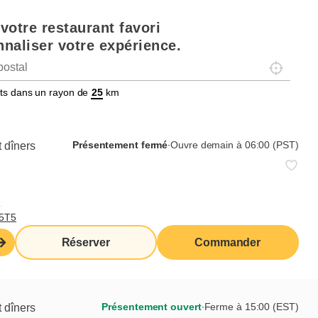
votre restaurant favori
naliser votre expérience.
Localisez-
tats dans un rayon de
km
Présentement fermé
∙
Ouvre demain à 06:00 (PST)
 dîners
,
T5T5
Réserver
Commander
Présentement ouvert
∙
Ferme à 15:00 (EST)
 dîners