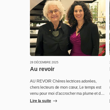
28 DÉCEMBRE 2025
Au revoir
AU REVOIR Chères lectrices adorées,
chers lecteurs de mon cœur, Le temps est
venu pour moi d’accrocher ma plume et de
mettre fin aux Lettres du dimanche. Cette
Lire la suite
magnifique aventure s’est présentée dans