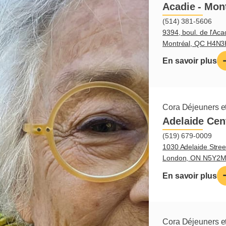
Acadie - Mon
(514) 381-5606
9394, boul. de l'Aca
Montréal, QC H4N
En savoir plus
Cora Déjeuners et
Adelaide Cen
(519) 679-0009
1030 Adelaide Stree
London, ON N5Y2
En savoir plus
Cora Déjeuners et