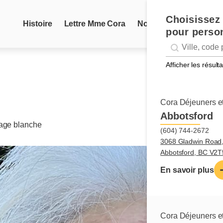
Choisissez 
Histoire
Lettre Mme Cora
Nouvelles
Recettes
pour person
Geolocation
Géolocalisation
Afficher les résul
Cora Déjeuners et
Abbotsford
page blanche
(604) 744-2672
3068 Gladwin Road
Abbotsford, BC V2
En savoir plus
Cora Déjeuners et