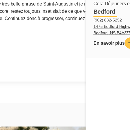
Cora Déjeuners et
une très belle phrase de Saint-Augustin et je m’empresse de la par
Bedford
re, restez toujours insatisfait de ce que vous êtes. Car, là où vou
 Continuez donc à progresser, continuez à marcher, continuez 
(902) 832-5252
1475 Bedford Highw
Bedford, NS B4A3Z
En savoir plus