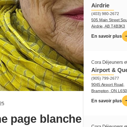
Airdrie
(403) 980-2672
505 Main Street Sou
Airdrie, AB T4B3K3
En savoir plus
Cora Déjeuners et
Airport & Qu
(905) 799-2677
9045 Airport Road,
Brampton, ON L6S
En savoir plus
25
ne page blanche
Cora Déjeuners et