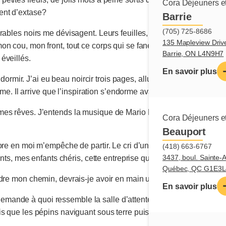
Cora Déjeuners et
ent d’extase?
Barrie
(705) 725-8686
rables noirs me dévisagent. Leurs feuilles, un tantinet craquelée
135 Mapleview Driv
n cou, mon front, tout ce corps qui se fane et dépérit. Je n’ai d’
Barrie, ON L4N9H7
éveillés.
En savoir plus
 à dormir. J’ai eu beau noircir trois pages, allumer une chandelle et
orme. Il arrive que l’inspiration s’endorme avant moi.
es rêves. J’entends la musique de Mario Lanza, je vois ses lar
Cora Déjeuners et
Beauport
re en moi m’empêche de partir. Le cri d’un colibri, une jolie bran
(418) 663-6767
3437, boul. Sainte-
fants, mes enfants chéris, cette entreprise qui m’a appris à vivre 
Québec, QC G1E3L
dre mon chemin, devrais-je avoir en main une carte du ciel pour
En savoir plus
 me demande à quoi ressemble la salle d’attente de la mort. Ma vie 
s que les pépins naviguant sous terre puissent s’enorgueillir d’