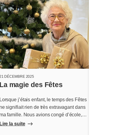
21 DÉCEMBRE 2025
14 DÉCEMBRE 2025
La magie des Fêtes
Un rêve d'e
Lorsque j’étais enfant, le temps des Fêtes
Chaque fois que 
ne signifiait rien de très extravagant dans
l’eau, peu importe
ma famille. Nous avions congé d’école,
vaste ou petite, je
nous pouvions jouer dans la neige et rendre
de lancer une bout
Lire la suite
Lire la suite
visite à grand-père Frédéric autant que
c’est un moyen 