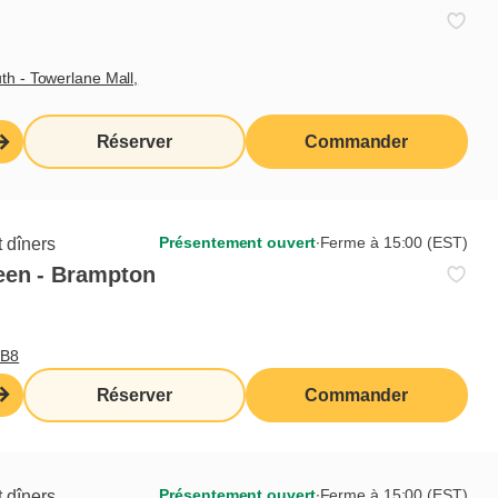
th - Towerlane Mall,
Réserver
Commander
Présentement ouvert
∙
Ferme à 15:00 (EST)
 dîners
een - Brampton
0B8
Réserver
Commander
Présentement ouvert
∙
Ferme à 15:00 (EST)
 dîners