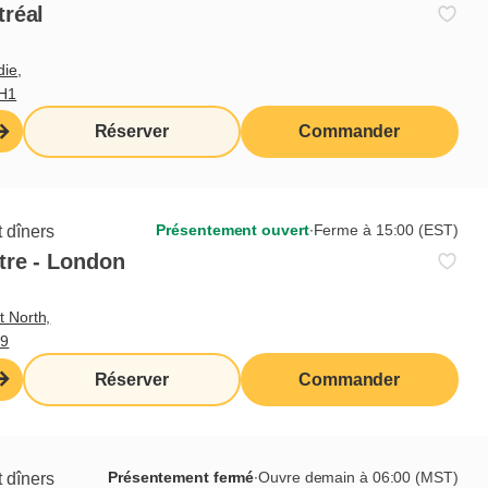
tréal
die,
3H1
Réserver
Commander
Présentement ouvert
∙
Ferme à 15:00 (EST)
 dîners
tre - London
t North,
M9
Réserver
Commander
Présentement fermé
∙
Ouvre demain à 06:00 (MST)
 dîners