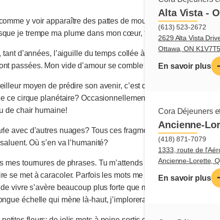
Alta Vista - 
comme y voir apparaître des pattes de mouches dansant sur la ne
(613) 523-2672
rsque je trempe ma plume dans mon cœur, tout s’inscrit comme p
2629 Alta Vista Driv
Ottawa, ON K1V7T
 tant d’années, l’aiguille du temps collée à mon poignet, je lis, j’é
ont passées. Mon vide d’amour se comble de jour en jour.
En savoir plus
illeur moyen de prédire son avenir, c’est de le créer. Intelligent
de ce cirque planétaire? Occasionnellement, la récente fragilité 
tu de chair humaine!
Cora Déjeuners et
Ancienne-Lor
rle avec d’autres nuages? Tous ces fragments d’instants qui nou
(418) 871-7079
e saluent. Où s’en va l’humanité?
1333, route de l'Aér
Ancienne-Lorette,
es mes tournures de phrases. Tu m’attends lorsqu’une rime housp
re se met à caracoler. Parfois les mots me font défaut pour décr
En savoir plus
é de vivre s’avère beaucoup plus forte que mon désir de quitter 
ongue échelle qui mène là-haut, j’implorerai les anges de me gar
ites fleurs; de jolis mots à peine sortis de terre et qui déjà res