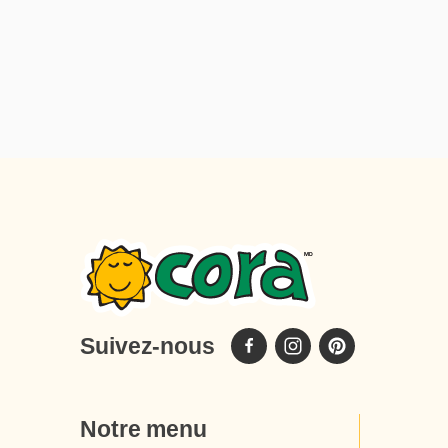
ma vie de manière aussi inattendue que la
pandémie qui lui a donné sa raison
d’exister. Tandis que la majorité de nos
restaurants ont été contraints de fermer
temporairement, nous cherchions une façon
de rester en communication avec notre
précieuse clientèle. Et c’est ainsi que j’ai
commencé à vous écrire, chaque semaine.
J’ai commencé par une lettre
d’encouragement (Ça va bien aller), puis je
vous ai offert quelques recettes que vous
pouviez préparer puisque vous étiez
enfermés à la maison vous aussi. Je vous ai
raconté l’histoire de nos plats les plus
Suivez-nous
populaires, j’ai écrit à propos de notre
entreprise, du soleil qui a illuminé presque
la moitié de ma vie et qui continue toujours,
Notre menu
toujours, à l’ensoleiller au quotidien. À court