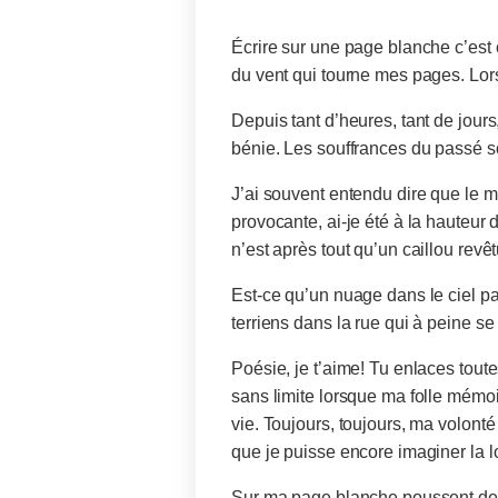
Écrire sur une page blanche c’est 
du vent qui tourne mes pages. Lo
Depuis tant d’heures, tant de jours,
bénie. Les souffrances du passé s
J’ai souvent entendu dire que le me
provocante, ai-je été à la hauteur 
n’est après tout qu’un caillou revê
Est-ce qu’un nuage dans le ciel pa
terriens dans la rue qui à peine s
Poésie, je t’aime! Tu enlaces tout
sans limite lorsque ma folle mémoi
vie. Toujours, toujours, ma volont
que je puisse encore imaginer la l
Sur ma page blanche poussent de pet