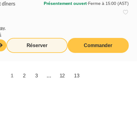
Présentement ouvert
∙
Ferme à 15:00 (AST)
 dîners
tager avec vous : « Si vous voulez
s serez satisfait, là vous resterez
à avancer. »
ay,
5
Réserver
Commander
Partager
1
2
3
…
12
13