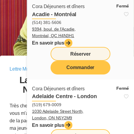
Fermé
Cora Déjeuners et dîners
Acadie - Montréal
(514) 381-5606
9394, boul. de l'Acadie,
Montréal, QC H4N3H1
En savoir plus
Réserver
Commander
Lettre Mme Cora
|
23 mars 2025
menu
La marieuse s'appelait
Natasha – Chapitre 6
Fermé
Cora Déjeuners et dîners
Adelaide Centre - London
(519) 679-0009
Très chers lecteurs et lectrices, en continuant à me lire,
1030 Adelaide Street North,
vous m’apprenez à écrire. Pour moi, cette blancheur
London, ON N5Y2M9
de la page est comme un ciel rempli de miracles. Toute
En savoir plus
ma jeune vie, j’avais tant souhaité noircir des lignes et,