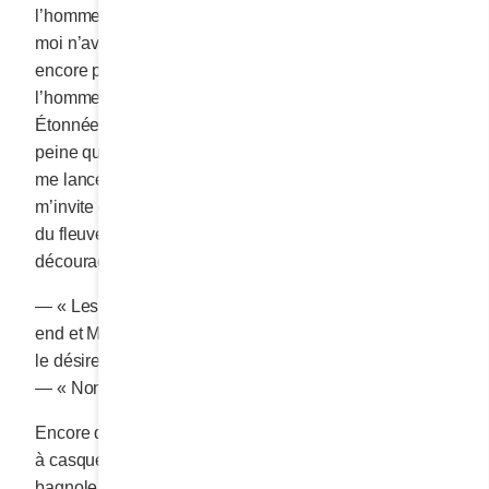
l’homme ne m’a pas même offert un dessert. Ni lui ni
moi n’avons terminé notre vin et j’ai conclu que j’avais
encore perdu mon temps. En sortant du restaurant,
l’homme m’invite à marcher quelques pas pour digérer.
Étonnée de sa demande, j’y consens tout de même. À
peine quinze minutes de marche apaisent le bougon. Il
me lance quelques compliments à la sauvette et
m’invite chez lui, dans sa grosse propriété sur le bord
du fleuve à la hauteur de Verchères. Misère! Je suis
découragée!
— « Les employés, avance-t-il, sont en congé le week-
end et Madame pourra même rester pour la nuit si elle
le désire.
— « Non, non! Non, merci! ». Je suis stupéfaite.
Encore quelques pas et l’homme s’arrête. Un chauffeur
à casquette blanche ouvre la porte arrière d’une
bagnole de luxe que je ne connais pas.