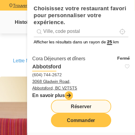
Trouver un restaurant
Choisissez votre restaurant favori
pour personnaliser votre
expérience.
Histoire
Lettre Mme Cora
Nouvelles
Recettes
Localise
Geolocation
Géolocalisation
Afficher les résultats dans un rayon de
km
Fermé
Cora Déjeuners et dîners
Lettre Mme Cora
/
La marieuse s'appelait Natasha –
Abbotsford
Chapitre 6
(604) 744-2672
3068 Gladwin Road,
Abbotsford, BC V2T5T5
En savoir plus
Réserver
Commander