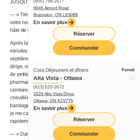
(905) 799-2677
JUSQU’À CENT ANS?
9045 Airport Road,
— « Très chère Claudia, me lance-t-elle, n’oubliez pas
Brampton, ON L6S0B8
votre nom d’emprunt! ». Un troisième candidat a très
En savoir plus
hâte de me rencontrer.
Réserver
Après la conversation téléphonique d’une trentaine de
Commander
minutes nous servant de préambule, je m’imagine au
septième ciel. Je n’ai mal nulle part, mais ce soupirant
dirige, sur la Rive-Sud du Grand Montréal, une usine
Fermé
Cora Déjeuners et dîners
de petits appareillages vendus dans toutes les
Alta Vista - Ottawa
pharmacies canadiennes : bas de contention,
(613) 523-2672
ceintures lombaires, bandages, grenouillères,
2629 Alta Vista Drive,
chevillères, semelles orthopédiques ou amovibles,
Ottawa, ON K1V7T5
bandages élastiques et corsets de tout acabit. Devrais-
En savoir plus
je me casser la patte pour le rencontrer plus
Réserver
rapidement?
Commander
— « Dame Natasha, quand pourrais-je faire sa