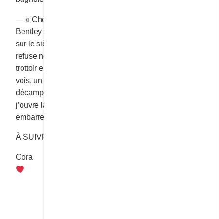
— « Chérie, allons faire un p’tit tour avec ma nouvelle
Bentley », me dit-il en m’encourageant à prendre place
sur le siège arrière de sa grosse bagnole. Mais je
refuse net. « Non, non! » Je reste un moment sur le
trottoir en cherchant ma Mini des yeux. Lorsque je la
vois, un coin de rue plus loin que la grosse Bentley, je
décampe. Je cours presque. Je déverrouille ma Mini,
j’ouvre la porte, je m’engouffre dans l’auto et m’y
embarre sur le champ.
À SUIVRE POUR LA CONCLUSION.
Cora
Partager