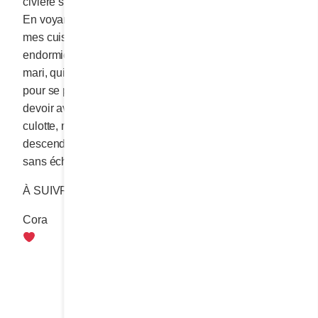
civière sur laquelle je reposais était tachée de sang.
En voyant l’épaisse serviette sanitaire placée entre
mes cuisses, j’ai vite compris pourquoi on m’avait
endormie contre mon gré. J’avais peur, je pleurais. Le
mari, qui s’était empressé de courir à la pharmacie
pour se procurer deux comprimés prescrits que j’allais
devoir avaler sans les croquer, m’aida à remettre ma
culotte, ma robe et mes sandales. Il prit mon bras pour
descendre les escaliers et nous quittâmes l’endroit
sans échanger un seul mot.
À SUIVRE…
Cora
Partager