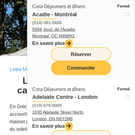
Fermé
Cora Déjeuners et dîners
Acadie - Montréal
(514) 381-5606
9394, boul. de l'Acadie,
Montréal, QC H4N3H1
En savoir plus
Réserver
Commander
Lettre Mme Cora
|
22 septembre 2024
menu
Le rêve du mari, mon
cauchemar... Chapitre 3
Fermé
Cora Déjeuners et dîners
Adelaide Centre - London
(519) 679-0009
En Grèce, à cette époque (1972), lorsqu’une femme
1030 Adelaide Street North,
accouchait, elle devait obligatoirement rester dans la
London, ON N5Y2M9
maison pendant 40 jours. Au quarante et unième lever
En savoir plus
du soleil, elle devait aller présenter son enfant au