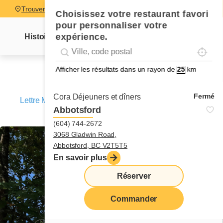
Trouver un restaurant
Choisissez votre restaurant favori
pour personnaliser votre
expérience.
Histoire
Lettre Mme Cora
Nouvelles
Recettes
Localise
Geolocation
Géolocalisation
Afficher les résultats dans un rayon de
km
Fermé
Cora Déjeuners et dîners
Lettre Mme Cora
/
Le rêve du mari, mon cauchemar...
Abbotsford
Chapitre 3
(604) 744-2672
3068 Gladwin Road,
Abbotsford, BC V2T5T5
En savoir plus
Réserver
Commander