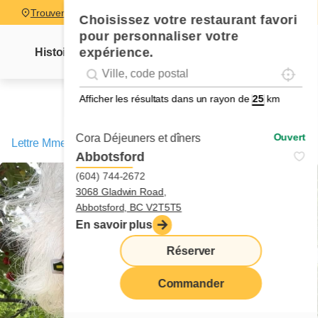
Trouver un restaurant
Choisissez votre restaurant favori
pour personnaliser votre
expérience.
Histoire
Lettre Mme Cora
Nouvelles
Recettes
Localise
Geolocation
Géolocalisation
Afficher les résultats dans un rayon de
km
Ouvert
Cora Déjeuners et dîners
Lettre Mme Cora
/
Le syndrome de la page blanche
Abbotsford
(604) 744-2672
3068 Gladwin Road,
Abbotsford, BC V2T5T5
En savoir plus
Réserver
Commander