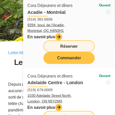
Ouvert
Cora Déjeuners et dîners
Acadie - Montréal
(514) 381-5606
9394, boul. de l'Acadie,
Montréal, QC H4N3H1
En savoir plus
Réserver
Lettre Mme Cora
|
25 août 2024
Commander
Le syndrome de la page
menu
blanche
Ouvert
Cora Déjeuners et dîners
Adelaide Centre - London
Depuis deux longues semaines, aucune idée géniale,
(519) 679-0009
aucune inspiration, aucun mot « déclencheur » n’est
1030 Adelaide Street North,
sorti de ma caboche asséchée. Je vous ai écrit une
London, ON N5Y2M9
lettre chaque dimanche depuis le début de la
En savoir plus
pandémie; j’en aurai bientôt quelque 237 à mon actif.