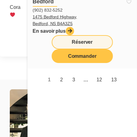
Bedford
Cora
(902) 832-5252
1475 Bedford Highway,
Bedford, NS B4A3Z5
Partager
En savoir plus
Réserver
Commander
1
2
3
…
12
13