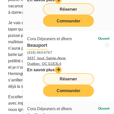
vacances. Toutes ces idées m’inspirent! Un gros merci
Réserver
à dame Alphonsine de m’avoir renseignée sur le sujet.
Commander
Je vais donc me rasseoir, m’installer devant mon iPad,
taper quelques lignes erratiques jusqu’à ce que je
puisse pianoter une belle histoire. À l’avenir, je
Ouvert
Cora Déjeuners et dîners
maîtriserai ce syndrome de la page blanche et je
Beauport
n’aurai plus peur. Au lieu d’écrire, je cuisinerai une
(418) 663-6767
belle tarte aux pommes, mon gâteau citron pavot
3437, boul. Sainte-Anne,
préféré ou quelques sublimes feuilletés aux épinards,
Québec, QC G1E3L4
et je n’oublierai pas le précieux conseil d’Ernest
En savoir plus
Hemingway qui suggérait qu’en écrivant, il vaut mieux
Réserver
s’arrêter en plein milieu d’un passage dont on connaît
déjà la suite.
Commander
Excellente idée qui m’invite à attendre « demain »
avec impatience. Oui, oui! Ce demain magnifique dont
Ouvert
Cora Déjeuners et dîners
nous ignorons la substance!