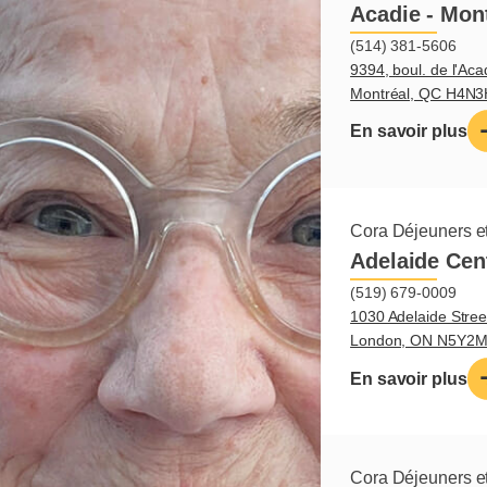
Acadie - Mon
(514) 381-5606
9394, boul. de l'Aca
Montréal, QC H4N
En savoir plus
Cora Déjeuners et
Adelaide Cen
(519) 679-0009
1030 Adelaide Stree
London, ON N5Y2
En savoir plus
Cora Déjeuners et