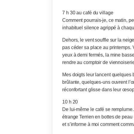
7 h 30 au café du village
Comment pourrais-je, ce matin, pe
inhabituel silence agrippé à chaque
Dehors, le vent souffle sur la neig
pas céder sa place au printemps. 
yeux à demi fermés, la mine basse
rendre au comptoir de viennoiseri
Mes doigts leur lancent quelques b
brûlante, quelques-uns ouvrent l’œi
réconfortant glisse dans leur œsop
10 h 20
De lui-même le café se remplume. L
étrange Terrien en bottes de peau de
et s’informe à moi comment comm