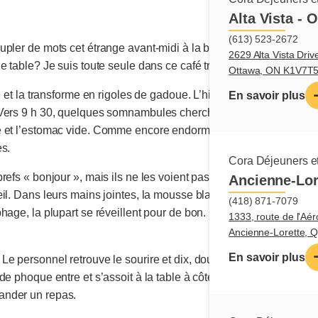
Alta Vista - 
(613) 523-2672
upler de mots cet étrange avant-midi à la bouche muette? Commen
2629 Alta Vista Driv
 table? Je suis toute seule dans ce café tristounet à attendre qu
Ottawa, ON K1V7T
e et la transforme en rigoles de gadoue. L’hiver agonisant insiste
En savoir plus
Vers 9 h 30, quelques somnambules cherchent des humains en entr
 et l’estomac vide. Comme encore endormis, ils piétinent sur de
es.
Cora Déjeuners et
refs « bonjour », mais ils ne les voient pas. Lorsque la machin
Ancienne-Lor
l. Dans leurs mains jointes, la mousse blanche de leurs lattés tr
(418) 871-7079
hage, la plupart se réveillent pour de bon.
1333, route de l'Aér
Ancienne-Lorette,
En savoir plus
e personnel retrouve le sourire et dix, douze mains s’activent der
 phoque entre et s’assoit à la table à côté de la mienne. Il zieute
ander un repas.