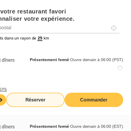
votre restaurant favori
naliser votre expérience.
Localisez-
tats dans un rayon de
km
Présentement fermé
∙
Ouvre demain à 06:00 (PST)
 dîners
,
T5T5
Réserver
Commander
Présentement fermé
∙
Ouvre demain à 06:00 (EST)
 dîners