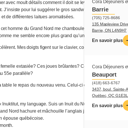
Cora Déjeuners et
er avec moult détails comment il doit se lever, s’approcher du l
Barrie
nt. J’insiste pour lui suggérer le gros sandwich au pain noir bou
t de différentes laitues aromatisées.
(705) 725-8686
135 Mapleview Driv
e cet homme du Grand Nord me chamboule; ses yeux en amandes e
Barrie, ON L4N9H7
l’homme me semble encore plus grand qu’un superhéros.
En savoir plus
lèrent. Mes doigts figent sur le clavier, coupant même une bell
 femelle extasiée? Ces joues brûlantes? Ce cœur battant la ch
Cora Déjeuners et
au 55e parallèle?
Beauport
(418) 663-6767
a table le repas du nouveau venu. Celui-ci enlève son parka et 
3437, boul. Sainte-
Québec, QC G1E3L
 Inuktitut, my language. Suis un Inuit du Nunavik. My grandparen
En savoir plus
Grand Nord hachure et mâchouille l’anglais jusqu’à me faire comp
son épouse québécoise.
 month.