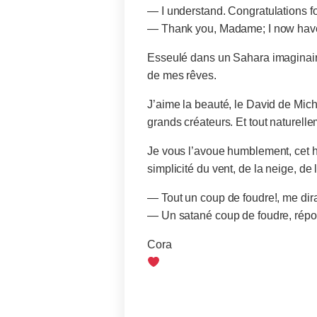
— I understand. Congratulations fo
— Thank you, Madame; I now have 
Esseulé dans un Sahara imaginaire
de mes rêves.
J’aime la beauté, le David de Mic
grands créateurs. Et tout naturell
Je vous l’avoue humblement, cet ho
simplicité du vent, de la neige, de l
— Tout un coup de foudre!, me dira
— Un satané coup de foudre, répo
Cora