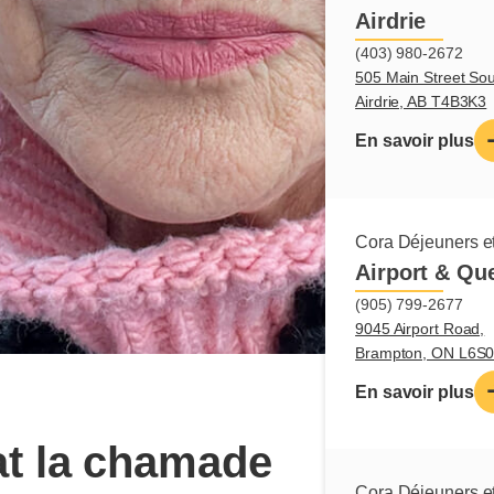
Airdrie
(403) 980-2672
505 Main Street Sou
Airdrie, AB T4B3K3
En savoir plus
Cora Déjeuners et
Airport & Qu
(905) 799-2677
9045 Airport Road,
Brampton, ON L6S
En savoir plus
t la chamade
Cora Déjeuners et