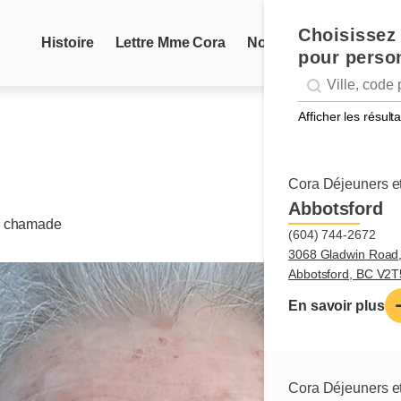
Choisissez 
Histoire
Lettre Mme Cora
Nouvelles
Recettes
pour person
Geolocation
Géolocalisation
Afficher les résul
Cora Déjeuners et
Abbotsford
a chamade
(604) 744-2672
3068 Gladwin Road
Abbotsford, BC V2
En savoir plus
Cora Déjeuners et