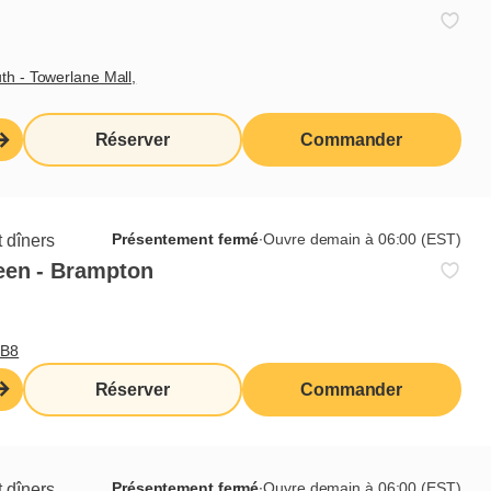
th - Towerlane Mall,
Réserver
Commander
Présentement fermé
∙
Ouvre demain à 06:00 (EST)
 dîners
een - Brampton
0B8
Réserver
Commander
Présentement fermé
∙
Ouvre demain à 06:00 (EST)
 dîners