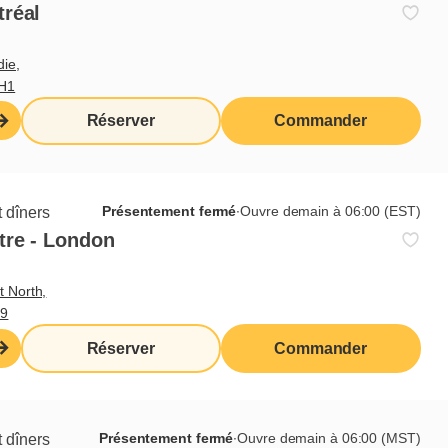
tréal
die,
3H1
Réserver
Commander
Présentement fermé
∙
Ouvre demain à 06:00 (EST)
 dîners
tre - London
t North,
M9
Réserver
Commander
Présentement fermé
∙
Ouvre demain à 06:00 (MST)
 dîners