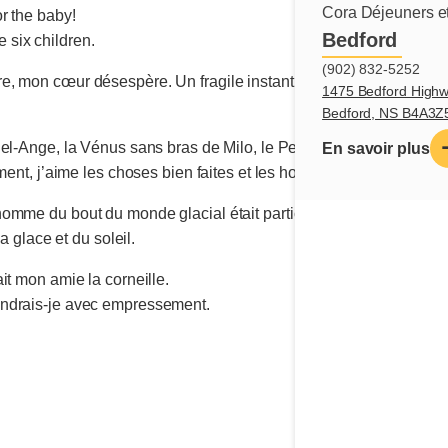
Cora Déjeuners et
r the baby!
Bedford
six children.
(902) 832-5252
, mon cœur désespère. Un fragile instant, j’ai rencontré la bea
1475 Bedford Highw
Bedford, NS B4A3Z
hel-Ange, la Vénus sans bras de Milo, le Penseur de Rodin et to
En savoir plus
ement, j’aime les choses bien faites et les hommes magnifiques à
mme du bout du monde glacial était particulièrement splendide. I
a glace et du soleil.
it mon amie la corneille.
ndrais-je avec empressement.