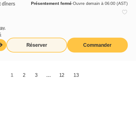
Présentement fermé
∙
Ouvre demain à 06:00 (AST)
 dîners
uté, un visage magnifique, l’homme
ay,
5
us les autres chefs-d’œuvre des
Réserver
Commander
 contempler.
l cumulait toute la beauté et la
1
2
3
…
12
13
Partager