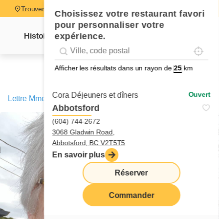
Trouver un restaurant
Choisissez votre restaurant favori
pour personnaliser votre
expérience.
Histoire
Lettre Mme Cora
Nouvelles
Recettes
Localise
Geolocation
Géolocalisation
Afficher les résultats dans un rayon de
km
Ouvert
Cora Déjeuners et dîners
Lettre Mme Cora
/
Trois désirs, trois regrets
Abbotsford
(604) 744-2672
3068 Gladwin Road,
Abbotsford, BC V2T5T5
En savoir plus
Réserver
Commander