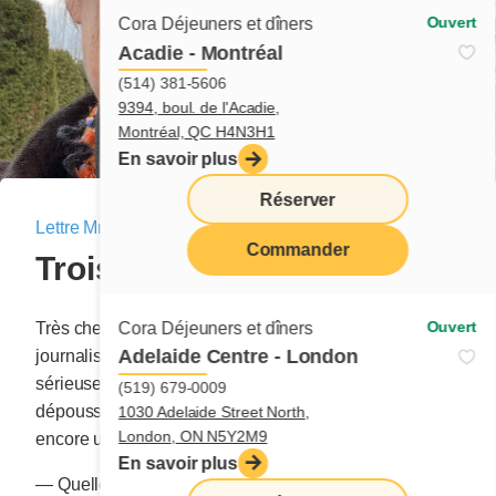
Ouvert
Cora Déjeuners et dîners
Acadie - Montréal
(514) 381-5606
9394, boul. de l'Acadie,
Montréal, QC H4N3H1
En savoir plus
Réserver
Lettre Mme Cora
|
31 mars 2024
Commander
Trois désirs, trois regrets
menu
Ouvert
Cora Déjeuners et dîners
Très chers lecteurs, voici qu’en cette fin mars, l’amie
Adelaide Centre - London
journaliste récidive et m’invite à répondre à de
sérieuses questions capables, selon elle, de
(519) 679-0009
dépoussiérer ma caboche. J’accepte de jouer le jeu
1030 Adelaide Street North,
London, ON N5Y2M9
encore une fois.
En savoir plus
— Quelles sont les trois choses qui donnent un sens à