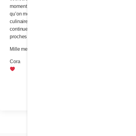
moment créatif de la journée. Pour terminer, il est vrai
qu’on me complimente souvent pour mes talents
culinaires! Ils ont jadis servi à bâtir l’entreprise et je
continue à les mettre à l’œuvre pour éblouir mes
proches et, surtout, mes petits-enfants.
Mille mercis, dame Isabel.
Cora
Partager