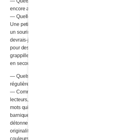
— Quels sont les trois désirs que vous n’avez pas
encore assouvis?
— Quelle immense montagne que ce mot « désir »!
Une petite chose m’arrive, un compliment, un regard,
un sourire et mon cœur active la manette « désir ». Ne
devrais-je pas avoir passé l’âge de prendre mes désirs
pour des réalités? Je n’en suis pas certaine! Je
grappille encore les miettes d’affection qui s’envolent
en secouant la nappe.
— Quels sont les trois compliments que vous recevez
régulièrement?
— Comme je lis tous les commentaires de mes fidèles
lecteurs, je crois sincèrement que ce sont mes beaux
mots qui reçoivent le plus d’éloges. Puis mes
barniques rigolotes et mes fringues colorées. Je
détonne, je rigole, mais je crois fermement que cette
originalité me fait du bien. M’habiller, agencer mes
couleurs et me crêper la couette s’avère mon petit